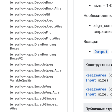
tensorflow
::
ops
::
Decode
Bmp
size: = 1-
tensorflow
::
ops
::
Decode
Bmp
::
Attrs
tensorflow
::
ops
::
Decode
Gif
Необязательны
tensorflow
::
ops
::
Decode
Jpeg
align_cor
tensorflow
::
ops
::
Decode
Jpeg
::
Attrs
выравнив
tensorflow
::
ops
::
Decode
Png
tensorflow
::
ops
::
Decode
Png
::
Attrs
Возврат:
tensorflow
::
ops
::
Draw
Bounding
Boxes
Output
:
tensorflow
::
ops
::
Draw
Bounding
Boxes
V2
tensorflow
::
ops
::
Encode
Jpeg
Конструкторы 
tensorflow
::
ops
::
Encode
Jpeg
::
Attrs
Resize
Area
(c
tensorflow
::
ops
::
Encode
Jpeg
Input
size)
Variable
Quality
tensorflow
::
ops
::
Encode
Png
Resize
Area
(c
tensorflow
::
ops
::
Encode
Png
::
Attrs
Input
size
,
c
tensorflow
::
ops
::
Extract
Glimpse
tensorflow
::
ops
::
Extract
Glimpse
::
Attrs
Публичные атр