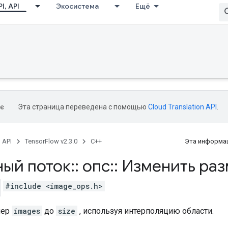
I, API
Экосистема
Ещё
Эта страница переведена с помощью
Cloud Translation API
.
, API
TensorFlow v2.3.0
C++
Эта информац
ный поток
::
опс
::
Изменить раз
#include <image_ops.h>
мер
images
до
size
, используя интерполяцию области.