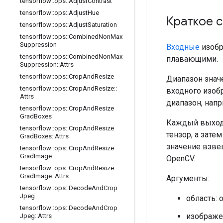
tensorflow
::
ops
::
Adjust
Contrast
tensorflow
::
ops
::
Adjust
Hue
Краткое 
tensorflow
::
ops
::
Adjust
Saturation
tensorflow
::
ops
::
Combined
Non
Max
Suppression
Входные
изобр
tensorflow
::
ops
::
Combined
Non
Max
плавающими.
Suppression
::
Attrs
tensorflow
::
ops
::
Crop
And
Resize
Диапазон знач
tensorflow
::
ops
::
Crop
And
Resize
::
входного изоб
Attrs
диапазон, нап
tensorflow
::
ops
::
Crop
And
Resize
Grad
Boxes
Каждый выходн
tensorflow
::
ops
::
Crop
And
Resize
тензор, а зате
Grad
Boxes
::
Attrs
значение взве
tensorflow
::
ops
::
Crop
And
Resize
Grad
Image
OpenCV.
tensorflow
::
ops
::
Crop
And
Resize
Grad
Image
::
Attrs
Аргументы:
tensorflow
::
ops
::
Decode
And
Crop
Jpeg
область: 
tensorflow
::
ops
::
Decode
And
Crop
изображе
Jpeg
::
Attrs