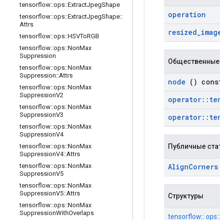
tensorflow
::
ops
::
Extract
Jpeg
Shape
operation
tensorflow
::
ops
::
Extract
Jpeg
Shape
::
Attrs
resized
_
imag
tensorflow
::
ops
::
HSVTo
RGB
tensorflow
::
ops
::
Non
Max
Suppression
Общественные
tensorflow
::
ops
::
Non
Max
Suppression
::
Attrs
node
() cons
tensorflow
::
ops
::
Non
Max
Suppression
V2
operator
::
te
tensorflow
::
ops
::
Non
Max
Suppression
V3
operator
::
te
tensorflow
::
ops
::
Non
Max
Suppression
V4
Публичные ста
tensorflow
::
ops
::
Non
Max
Suppression
V4
::
Attrs
Align
Corners
tensorflow
::
ops
::
Non
Max
Suppression
V5
tensorflow
::
ops
::
Non
Max
Suppression
V5
::
Attrs
Структуры
tensorflow
::
ops
::
Non
Max
Suppression
With
Overlaps
tensorflow:: ops: