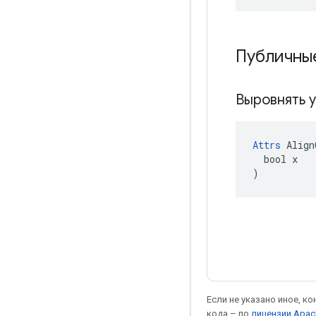
Публичны
Выровнять 
Attrs
 Align
  bool x

)
Если не указано иное, к
кода – по
лицензии Apac