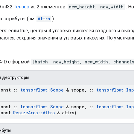
D int32
Тензор
из 2 элементов:
new_height, new_width
. Н
е атрибуты (см.
Attrs
):
ners: если true, центры 4 угловых пикселей входного и вых
аются, сохраняя значения в угловых пикселях. По умолчан
 4-D с формой
[batch, new_height, new_width, channel
и деструкторы
onst
::
tensorflow
::
Scope
& scope
,
::
tensorflow
::
Inp
onst
::
tensorflow
::
Scope
& scope
,
::
tensorflow
::
Inp
onst
Resize
Area
::
Attrs
& attrs)
ибуты