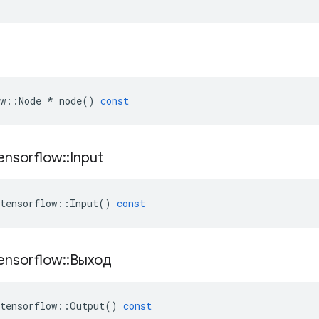
w
::
Node
*
node
()
const
ensorflow
::
Input
tensorflow
::
Input
()
const
ensorflow
::
Выход
tensorflow
::
Output
()
const