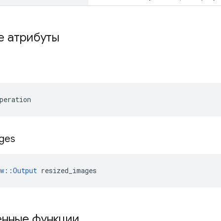
е атрибуты
peration
ges
ow::Output
 resized_images
нные функции