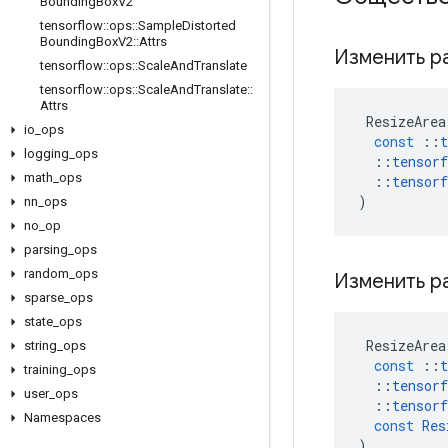
Bounding
Box
V2
tensorflow
::
ops
::
Sample
Distorted
Bounding
Box
V2
::
Attrs
Изменить р
tensorflow
::
ops
::
Scale
And
Translate
tensorflow
::
ops
::
Scale
And
Translate
::
Attrs
ResizeArea
io
_
ops
const
::
t
logging
_
ops
::
tensorf
math
_
ops
::
tensorf
)
nn
_
ops
no
_
op
parsing
_
ops
random
_
ops
Изменить р
sparse
_
ops
state
_
ops
ResizeArea
string
_
ops
const
::
t
training
_
ops
::
tensorf
user
_
ops
::
tensorf
Namespaces
const
Res
)