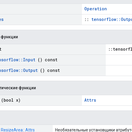
Operation
es
::
tensorflow::Outp
 функции
t
::tensorf
nsorflow
::
Input
() const
nsorflow
::
Output
() const
тические функции
(bool x)
Attrs
: ResizeArea:: Attrs
Необязательные установщики атрибут