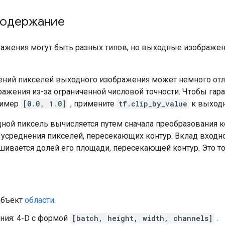
содержание
ажения могут быть разных типов, но выходные изображен
ений пикселей выходного изображения может немного отли
ражения из-за ограниченной числовой точности. Чтобы гар
ример
[0.0, 1.0]
, примените
tf.clip_by_value
к выход
ой пиксель вычисляется путем сначала преобразования к
м усреднения пикселей, пересекающих контур. Вклад входн
шивается долей его площади, пересекающей контур. Это то
объект
области.
ния: 4-D с формой
[batch, height, width, channels]
.