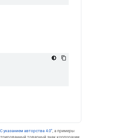
С указанием авторства 4.0"
, а примеры
гистрированный товарный знак корпорации