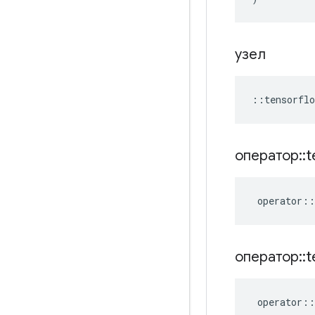
узел
::
tensorflo
оператор
::
t
operator
::
оператор
::
t
operator
::