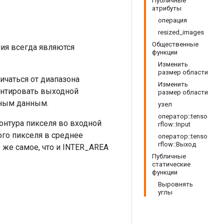
Публичные
атрибуты
операция
resized_images
Общественные
ия всегда являются
функции
Изменить
размер области
чаться от диапазона
Изменить
антировать выходной
размер области
ным данным.
узел
оператор::tenso
онтура пикселя во входной
rflow::Input
ого пикселя в среднее
оператор::tenso
rflow::Выход
 же самое, что и INTER_AREA
Публичные
статические
функции
Выровнять
углы