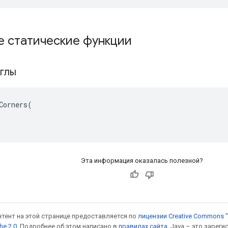
е статические функции
углы
Corners(

Эта информация оказалась полезной?
онтент на этой странице предоставляется по
лицензии Creative Commons "
he 2.0
. Подробнее об этом написано в
правилах сайта
. Java – это заре