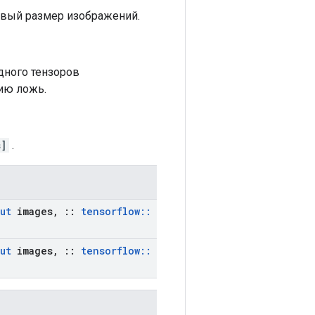
овый размер изображений.
одного тензоров
ию ложь.
s]
.
ut
images
,
::
tensorflow
::
ut
images
,
::
tensorflow
::