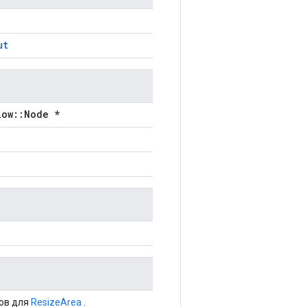
ut
low::Node *
ов для
ResizeArea
.