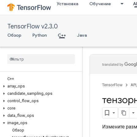
Установка
Обучение
AP
TensorFlow v2.3.0
Обзор
Python
C++
Java
C++
TensorFlow
API
array
_
ops
candidate
_
sampling
_
ops
тензор
control
_
flow
_
ops
core
data
_
flow
_
ops
image
_
ops
Измените раз
Обзор