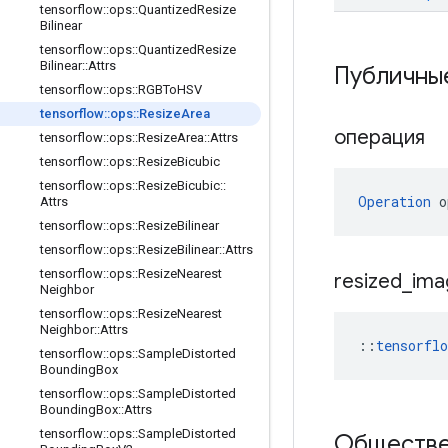
tensorflow
::
ops
::
Quantized
Resize
Bilinear
tensorflow
::
ops
::
Quantized
Resize
Bilinear
::
Attrs
Публичны
tensorflow
::
ops
::
RGBTo
HSV
tensorflow
::
ops
::
Resize
Area
операция
tensorflow
::
ops
::
Resize
Area
::
Attrs
tensorflow
::
ops
::
Resize
Bicubic
tensorflow
::
ops
::
Resize
Bicubic
::
Operation
 o
Attrs
tensorflow
::
ops
::
Resize
Bilinear
tensorflow
::
ops
::
Resize
Bilinear
::
Attrs
tensorflow
::
ops
::
Resize
Nearest
resized
_
ima
Neighbor
tensorflow
::
ops
::
Resize
Nearest
Neighbor
::
Attrs
::
tensorfl
tensorflow
::
ops
::
Sample
Distorted
Bounding
Box
tensorflow
::
ops
::
Sample
Distorted
Bounding
Box
::
Attrs
tensorflow
::
ops
::
Sample
Distorted
Обществе