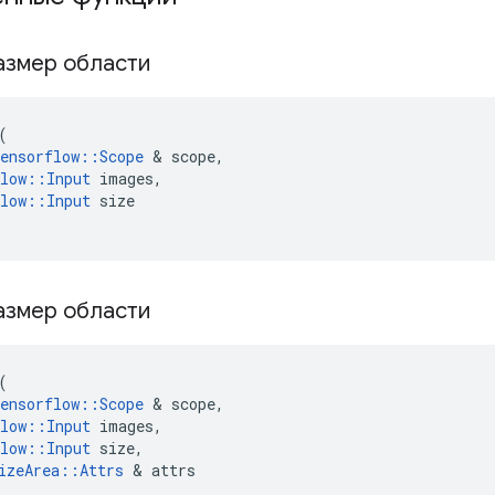
азмер области
(
ensorflow
::
Scope
&
scope
,
low
::
Input
images
,
low
::
Input
size
азмер области
(
ensorflow
::
Scope
&
scope
,
low
::
Input
images
,
low
::
Input
size
,
izeArea
::
Attrs
&
attrs