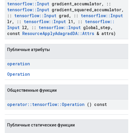
tensorflow
::
Input
gradient
_
accumulator
,
::
tensorflow
::
Input
gradient
_
squared
_
accumulator
,
::
tensorflow
::
Input
grad
,
::
tensorflow
::
Input
lr
,
::
tensorflow
::
Input
l1
,
::
tensorflow
::
Input
l2
,
::
tensorflow
::
Input
global
_
step
,
const
Resource
Apply
Adagrad
DA
::
Attrs
& attrs)
Публичные атрибуты
operation
Operation
Общественные функции
operator
::
tensorflow
::
Operation
() const
Публичные статические функции