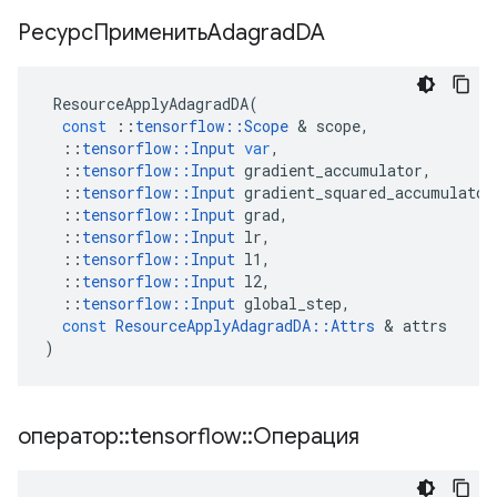
РесурсПрименитьAdagrad
DA
ResourceApplyAdagradDA
(
const
::
tensorflow
::
Scope
&
scope
,
::
tensorflow
::
Input
var
,
::
tensorflow
::
Input
gradient_accumulator
,
::
tensorflow
::
Input
gradient_squared_accumulator
::
tensorflow
::
Input
grad
,
::
tensorflow
::
Input
lr
,
::
tensorflow
::
Input
l1
,
::
tensorflow
::
Input
l2
,
::
tensorflow
::
Input
global_step
,
const
ResourceApplyAdagradDA
::
Attrs
&
attrs
)
оператор
::
tensorflow
::
Операция