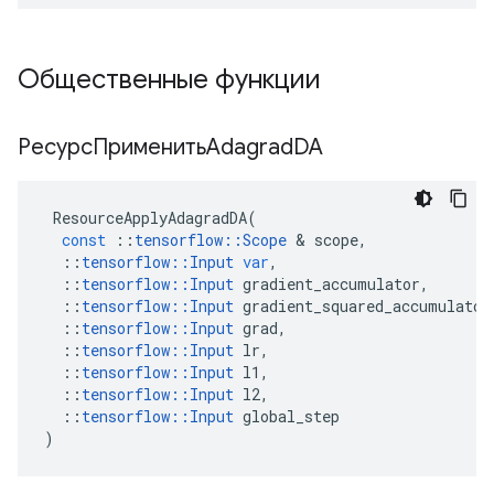
Общественные функции
РесурсПрименитьAdagrad
DA
ResourceApplyAdagradDA
(
const
::
tensorflow
::
Scope
&
scope
,
::
tensorflow
::
Input
var
,
::
tensorflow
::
Input
gradient_accumulator
,
::
tensorflow
::
Input
gradient_squared_accumulator
::
tensorflow
::
Input
grad
,
::
tensorflow
::
Input
lr
,
::
tensorflow
::
Input
l1
,
::
tensorflow
::
Input
l2
,
::
tensorflow
::
Input
global_step
)