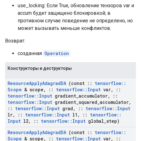
use_locking: Если True, обновление тензоров var и
accum будет защищено блокировкой; в
противном случае поведение не определено, но
может вызывать меньше конфликтов.
Возврат:
созданная
Operation
Конструкторы и деструкторы
Resource
Apply
Adagrad
DA
(const
::
tensorflow
::
Scope
& scope
,
::
tensorflow
::
Input
var
,
::
tensorflow
::
Input
gradient
_
accumulator
,
::
tensorflow
::
Input
gradient
_
squared
_
accumulator
,
::
tensorflow
::
Input
grad
,
::
tensorflow
::
Input
lr
,
::
tensorflow
::
Input
l1
,
::
tensorflow
::
Input
l2
,
::
tensorflow
::
Input
global
_
step)
Resource
Apply
Adagrad
DA
(const
::
tensorflow
::
Scope
& scope
,
::
tensorflow
::
Input
var
,
::