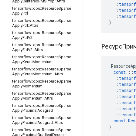
Apply
Centered
RMSProp
::
Attrs
::
tensorf
tensorflow
::
ops
::
Resource
Sparse
::
tensorf
Apply
Ftrl
::
tensorf
tensorflow
::
ops
::
Resource
Sparse
)
Apply
Ftrl
::
Attrs
tensorflow
::
ops
::
Resource
Sparse
Apply
Ftrl
V2
tensorflow
::
ops
::
Resource
Sparse
РесурсПри
Apply
Ftrl
V2
::
Attrs
tensorflow
::
ops
::
Resource
Sparse
Apply
Keras
Momentum
ResourceAp
tensorflow
::
ops
::
Resource
Sparse
const
::
t
Apply
Keras
Momentum
::
Attrs
::
tensorf
tensorflow
::
ops
::
Resource
Sparse
::
tensorf
Apply
Momentum
::
tensorf
tensorflow
::
ops
::
Resource
Sparse
::
tensorf
Apply
Momentum
::
Attrs
::
tensorf
tensorflow
::
ops
::
Resource
Sparse
::
tensorf
Apply
Proximal
Adagrad
::
tensorf
tensorflow
::
ops
::
Resource
Sparse
const
Res
Apply
Proximal
Adagrad
::
Attrs
)
tensorflow
::
ops
::
Resource
Sparse
Apply
Proximal
Gradient
Descent