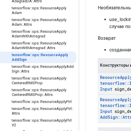
Adagrad
DA
::
Attrs
Необязательны
tensorflow
::
ops
::
Resource
Apply
Adam
use_locki
tensorflow
::
ops
::
Resource
Apply
Adam
::
Attrs
случае п
tensorflow
::
ops
::
Resource
Apply
Adam
With
Amsgrad
Возврат:
tensorflow
::
ops
::
Resource
Apply
Adam
With
Amsgrad
::
Attrs
созданна
tensorflow
::
ops
::
Resource
Apply
Add
Sign
Конструкторы 
tensorflow
::
ops
::
Resource
Apply
Add
Sign
::
Attrs
Resource
Appl
tensorflow
::
ops
::
Resource
Apply
tensorflow
::
Centered
RMSProp
Input
sign
_
d
tensorflow
::
ops
::
Resource
Apply
Centered
RMSProp
::
Attrs
Resource
Appl
tensorflow
::
ops
::
Resource
Apply
Ftrl
tensorflow
::
tensorflow
::
ops
::
Resource
Apply
Ftrl
::
Input
sign
_
d
Attrs
Add
Sign
::
Att
tensorflow
::
ops
::
Resource
Apply
Ftrl
V2