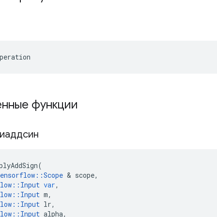
peration
нные функции
лиаддсин
plyAddSign
(
ensorflow
::
Scope
&
scope
,
low
::
Input
var
,
low
::
Input
m
,
low
::
Input
lr
,
low
::
Input
alpha
,