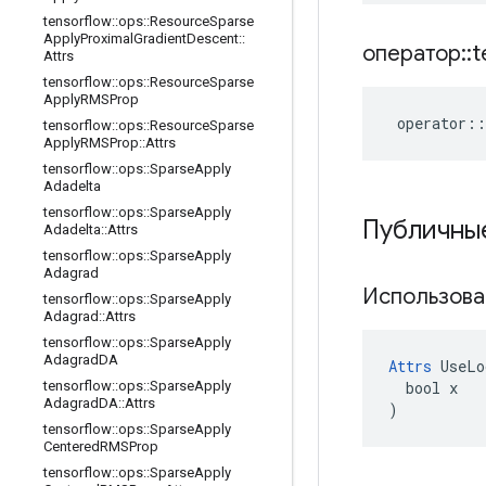
tensorflow
::
ops
::
Resource
Sparse
Apply
Proximal
Gradient
Descent
::
оператор
::
t
Attrs
tensorflow
::
ops
::
Resource
Sparse
Apply
RMSProp
operator
::
tensorflow
::
ops
::
Resource
Sparse
Apply
RMSProp
::
Attrs
tensorflow
::
ops
::
Sparse
Apply
Adadelta
tensorflow
::
ops
::
Sparse
Apply
Публичны
Adadelta
::
Attrs
tensorflow
::
ops
::
Sparse
Apply
Adagrad
Использова
tensorflow
::
ops
::
Sparse
Apply
Adagrad
::
Attrs
tensorflow
::
ops
::
Sparse
Apply
Adagrad
DA
Attrs
 UseLo
  bool x

tensorflow
::
ops
::
Sparse
Apply
Adagrad
DA
::
Attrs
)
tensorflow
::
ops
::
Sparse
Apply
Centered
RMSProp
tensorflow
::
ops
::
Sparse
Apply