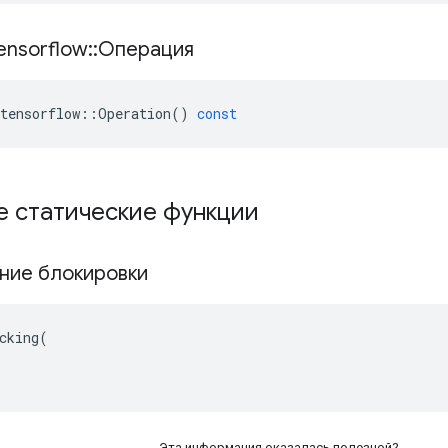
ensorflow
::
Операция
tensorflow
::
Operation
()
const
е статические функции
ние блокировки
cking(

Эта информация оказалась полезной?