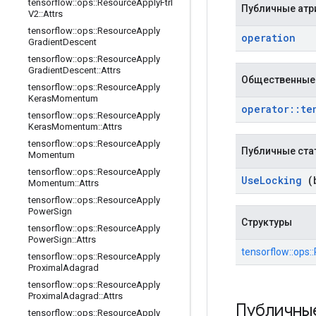
tensorflow
::
ops
::
Resource
Apply
Ftrl
Публичные атр
V2
::
Attrs
tensorflow
::
ops
::
Resource
Apply
operation
Gradient
Descent
tensorflow
::
ops
::
Resource
Apply
Gradient
Descent
::
Attrs
Общественные
tensorflow
::
ops
::
Resource
Apply
Keras
Momentum
operator
::
te
tensorflow
::
ops
::
Resource
Apply
Keras
Momentum
::
Attrs
tensorflow
::
ops
::
Resource
Apply
Публичные ста
Momentum
tensorflow
::
ops
::
Resource
Apply
Use
Locking
(b
Momentum
::
Attrs
tensorflow
::
ops
::
Resource
Apply
Power
Sign
Структуры
tensorflow
::
ops
::
Resource
Apply
Power
Sign
::
Attrs
tensorflow::ops:
tensorflow
::
ops
::
Resource
Apply
Proximal
Adagrad
tensorflow
::
ops
::
Resource
Apply
Proximal
Adagrad
::
Attrs
Публичны
tensorflow
::
ops
::
Resource
Apply