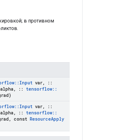
кировкой; в противном
ликтов.
orflow
::
Input
var
,
::
alpha
,
::
tensorflow
::
rad)
orflow
::
Input
var
,
::
alpha
,
::
tensorflow
::
rad
,
const
Resource
Apply