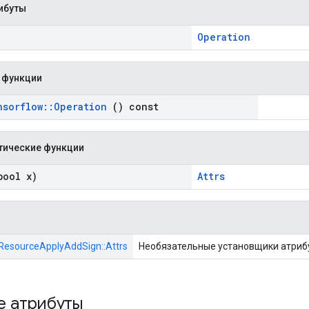
ибуты
Operation
 функции
nsorflow
::
Operation
() const
тические функции
ool x)
Attrs
:ResourceApplyAddSign::Attrs
Необязательные установщики атриб
е атрибуты