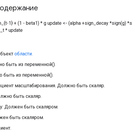
содержание
_{t-1} + (1 - beta1) * g update <- (alpha +sign_decay *sign(g) 
_t * update
объект
области.
но быть из переменной().
о быть из переменной().
фициент масштабирования. Должно быть скаляр.
олжно быть скаляр.
ay: Должен быть скаляром.
лжен быть скаляром.
диент.