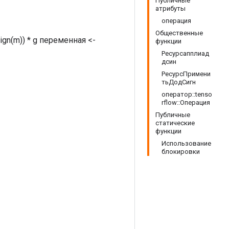
Публичные
атрибуты
операция
Общественные
*sign(m)) * g переменная <-
функции
Ресурсапплиад
дсин
РесурсПримени
тьДодСигн
оператор::tenso
rflow::Операция
Публичные
статические
функции
Использование
блокировки