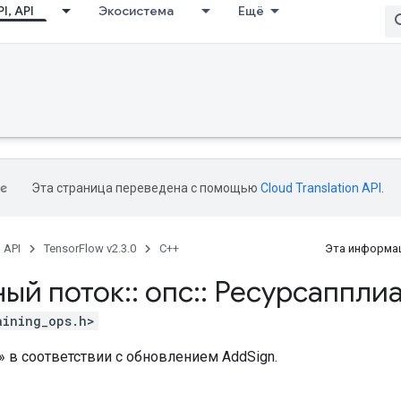
I, API
Экосистема
Ещё
Эта страница переведена с помощью
Cloud Translation API
.
, API
TensorFlow v2.3.0
C++
Эта информац
ный поток
::
опс
::
Ресурсаппли
aining_ops.h>
» в соответствии с обновлением AddSign.