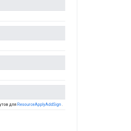
утов для
ResourceApplyAddSign
.