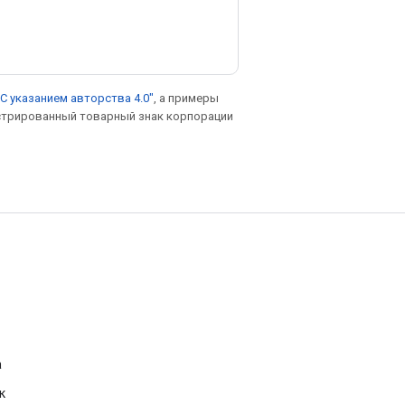
С указанием авторства 4.0"
, а примеры
гистрированный товарный знак корпорации
а
к