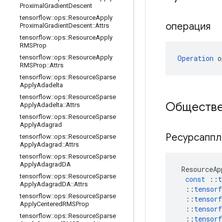
Proximal
Gradient
Descent
tensorflow
::
ops
::
Resource
Apply
операция
Proximal
Gradient
Descent
::
Attrs
tensorflow
::
ops
::
Resource
Apply
RMSProp
Operation
 o
tensorflow
::
ops
::
Resource
Apply
RMSProp
::
Attrs
tensorflow
::
ops
::
Resource
Sparse
Apply
Adadelta
tensorflow
::
ops
::
Resource
Sparse
Обществе
Apply
Adadelta
::
Attrs
tensorflow
::
ops
::
Resource
Sparse
Apply
Adagrad
Ресурсапп
tensorflow
::
ops
::
Resource
Sparse
Apply
Adagrad
::
Attrs
tensorflow
::
ops
::
Resource
Sparse
Apply
Adagrad
DA
ResourceAp
tensorflow
::
ops
::
Resource
Sparse
const
::
t
Apply
Adagrad
DA
::
Attrs
::
tensorf
tensorflow
::
ops
::
Resource
Sparse
::
tensorf
Apply
Centered
RMSProp
::
tensorf
tensorflow
::
ops
::
Resource
Sparse
::
tensorf