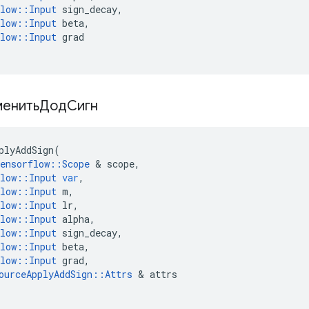
low
::
Input
sign_decay
,
low
::
Input
beta
,
low
::
Input
grad
менитьДодСигн
plyAddSign
(
ensorflow
::
Scope
&
scope
,
low
::
Input
var
,
low
::
Input
m
,
low
::
Input
lr
,
low
::
Input
alpha
,
low
::
Input
sign_decay
,
low
::
Input
beta
,
low
::
Input
grad
,
ourceApplyAddSign
::
Attrs
&
attrs