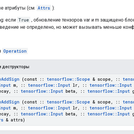
е атрибуты (см.
Attrs
):
ng: если
True
, обновление тензоров var и m защищено бло
оведение не определено, но может вызывать меньше конф
я
Operation
и деструкторы
y
Add
Sign
(const
::
tensorflow
::
Scope
& scope
,
::
tens
Input
m
,
::
tensorflow
::
Input
lr
,
::
tensorflow
::
Input
ecay
,
::
tensorflow
::
Input
beta
,
::
tensorflow
::
Input
g
y
Add
Sign
(const
::
tensorflow
::
Scope
& scope
,
::
tens
Input
m
,
::
tensorflow
::
Input
lr
,
::
tensorflow
::
Input
ecay
,
::
tensorflow
::
Input
beta
,
::
tensorflow
::
Input
g
rs
& attrs)