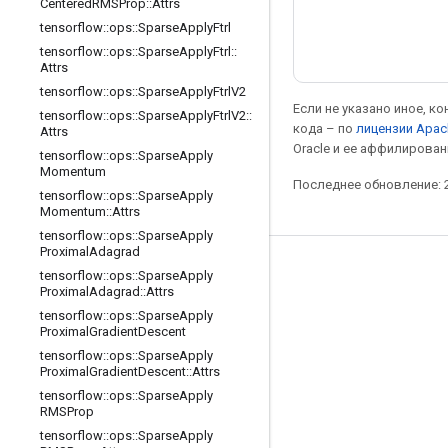
Centered
RMSProp
::
Attrs
tensorflow
::
ops
::
Sparse
Apply
Ftrl
tensorflow
::
ops
::
Sparse
Apply
Ftrl
::
Attrs
tensorflow
::
ops
::
Sparse
Apply
Ftrl
V2
Если не указано иное, к
tensorflow
::
ops
::
Sparse
Apply
Ftrl
V2
::
кода – по
лицензии Apac
Attrs
Oracle и ее аффилирован
tensorflow
::
ops
::
Sparse
Apply
Momentum
Последнее обновление: 2
tensorflow
::
ops
::
Sparse
Apply
Momentum
::
Attrs
tensorflow
::
ops
::
Sparse
Apply
Proximal
Adagrad
Мы в социальных сетях
tensorflow
::
ops
::
Sparse
Apply
Proximal
Adagrad
::
Attrs
Блог
tensorflow
::
ops
::
Sparse
Apply
Proximal
Gradient
Descent
Форум
tensorflow
::
ops
::
Sparse
Apply
GitHub
Proximal
Gradient
Descent
::
Attrs
tensorflow
::
ops
::
Sparse
Apply
Twitter
RMSProp
YouTube
tensorflow
::
ops
::
Sparse
Apply