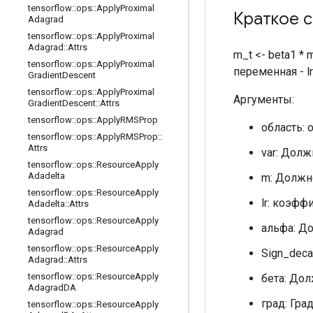
tensorflow
::
ops
::
Apply
Proximal
Краткое 
Adagrad
tensorflow
::
ops
::
Apply
Proximal
Adagrad
::
Attrs
m_t <- beta1 * m
tensorflow
::
ops
::
Apply
Proximal
переменная - lr
Gradient
Descent
tensorflow
::
ops
::
Apply
Proximal
Аргументы:
Gradient
Descent
::
Attrs
tensorflow
::
ops
::
Apply
RMSProp
область: 
tensorflow
::
ops
::
Apply
RMSProp
::
Attrs
var: Долж
tensorflow
::
ops
::
Resource
Apply
Adadelta
m: Должн
tensorflow
::
ops
::
Resource
Apply
lr: коэф
Adadelta
::
Attrs
tensorflow
::
ops
::
Resource
Apply
альфа: Д
Adagrad
tensorflow
::
ops
::
Resource
Apply
Sign_dec
Adagrad
::
Attrs
tensorflow
::
ops
::
Resource
Apply
бета: До
Adagrad
DA
град: Гра
tensorflow
::
ops
::
Resource
Apply