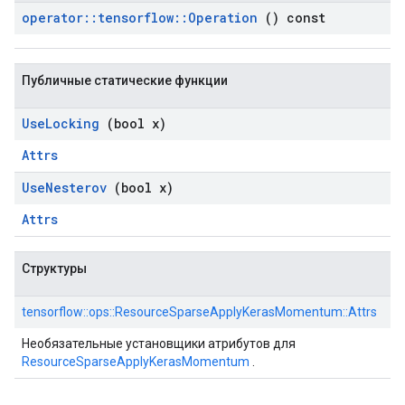
operator
::
tensorflow
::
Operation
() const
Публичные статические функции
Use
Locking
(bool x)
Attrs
Use
Nesterov
(bool x)
Attrs
Структуры
tensorflow::ops::ResourceSparseApplyKerasMomentum::Attrs
Необязательные установщики атрибутов для
ResourceSparseApplyKerasMomentum
.