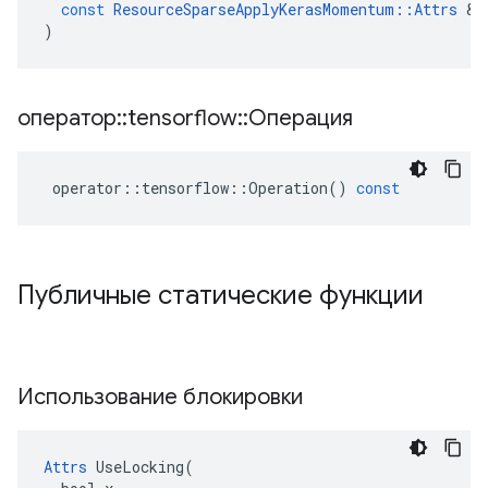
const
ResourceSparseApplyKerasMomentum
::
Attrs
&
)
оператор
::
tensorflow
::
Операция
operator
::
tensorflow
::
Operation
()
const
Публичные статические функции
Использование блокировки
Attrs
 UseLocking(
