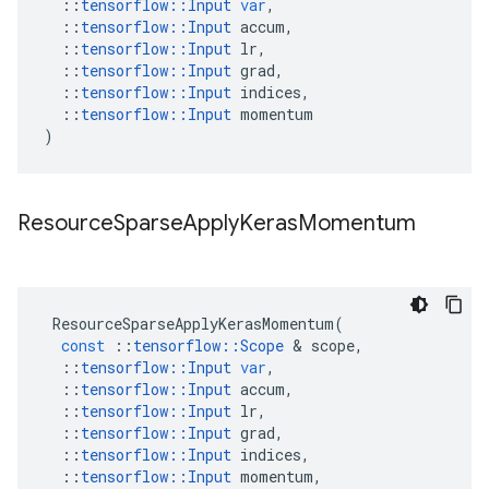
::
tensorflow
::
Input
var
,
::
tensorflow
::
Input
accum
,
::
tensorflow
::
Input
lr
,
::
tensorflow
::
Input
grad
,
::
tensorflow
::
Input
indices
,
::
tensorflow
::
Input
momentum
)
Resource
Sparse
Apply
Keras
Momentum
ResourceSparseApplyKerasMomentum
(
const
::
tensorflow
::
Scope
&
scope
,
::
tensorflow
::
Input
var
,
::
tensorflow
::
Input
accum
,
::
tensorflow
::
Input
lr
,
::
tensorflow
::
Input
grad
,
::
tensorflow
::
Input
indices
,
::
tensorflow
::
Input
momentum
,