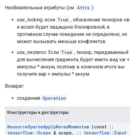
Необязательные атрибуты (см.
Attrs
):
use_locking: если
True
, обновление тензоров var
и accum будет защищено блокировкой; в
противном случае поведение не определено, но
может вызывать меньше конфликтов.
use_nesterov: Если
True
, тензор, передаваемый
для вычисления градиента, будет иметь вид var +
импульс * аккум, поэтому в конечном итоге вы
получите вар + импульс * аккум.
Возврат:
созданная
Operation
Конструкторы и деструкторы
Resource
Sparse
Apply
Keras
Momentum
(const
::
tensorflow
::
Scope
& scope
,
::
tensorflow
::
Input