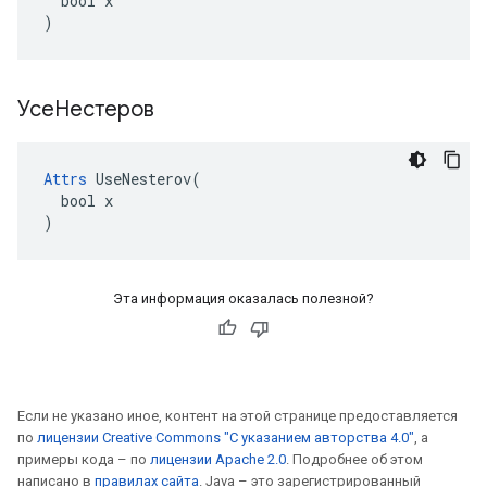
  bool x

)
УсеНестеров
Attrs
 UseNesterov(

  bool x

)
Эта информация оказалась полезной?
Если не указано иное, контент на этой странице предоставляется
по
лицензии Creative Commons "С указанием авторства 4.0"
, а
примеры кода – по
лицензии Apache 2.0
. Подробнее об этом
написано в
правилах сайта
. Java – это зарегистрированный