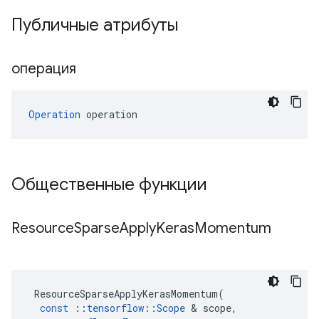
Публичные атрибуты
операция
Operation
 operation
Общественные функции
Resource
Sparse
Apply
Keras
Momentum
ResourceSparseApplyKerasMomentum
(
const
::
tensorflow
::
Scope
&
scope
,