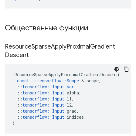
Общественные функции
Resource
Sparse
Apply
Proximal
Gradient
Descent
ResourceSparseApplyProximalGradientDescent
(
const
::
tensorflow
::
Scope
&
scope
,
::
tensorflow
::
Input
var
,
::
tensorflow
::
Input
alpha
,
::
tensorflow
::
Input
l1
,
::
tensorflow
::
Input
l2
,
::
tensorflow
::
Input
grad
,
::
tensorflow
::
Input
indices
)