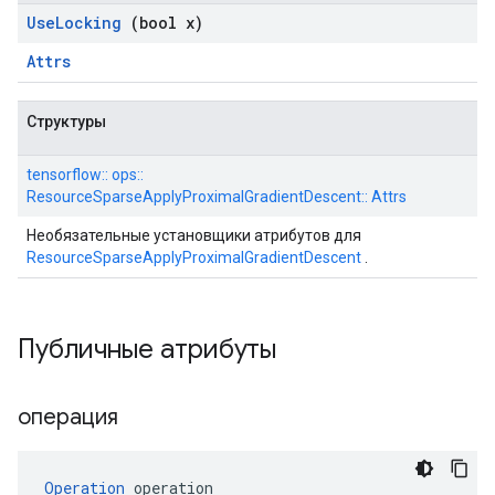
Use
Locking
(bool x)
Attrs
Структуры
tensorflow:: ops::
ResourceSparseApplyProximalGradientDescent:: Attrs
Необязательные установщики атрибутов для
ResourceSparseApplyProximalGradientDescent
.
Публичные атрибуты
операция
Operation
 operation