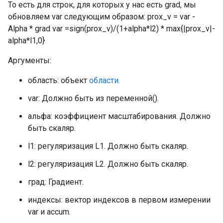
То есть для строк, для которых у нас есть grad, мы
обновляем var следующим образом: prox_v = var -
Alpha * grad var =sign(prox_v)/(1+alpha*l2) * max{|prox_v|-
alpha*l1,0}
Аргументы:
область: объект
области.
var: Должно быть из переменной().
альфа: коэффициент масштабирования. Должно
быть скаляр.
l1: регуляризация L1. Должно быть скаляр.
l2: регуляризация L2. Должно быть скаляр.
град: Градиент.
индексы: вектор индексов в первом измерении
var и accum.