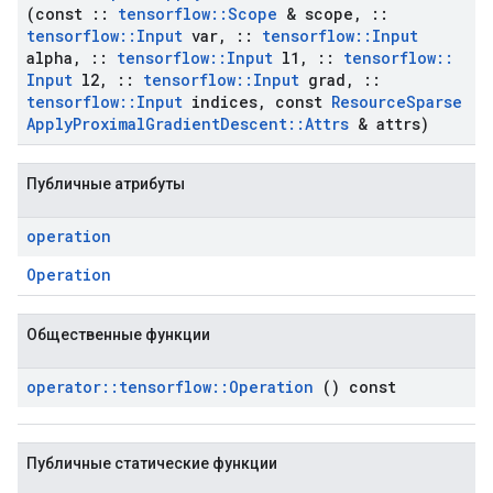
(const
::
tensorflow
::
Scope
& scope
,
::
tensorflow
::
Input
var
,
::
tensorflow
::
Input
alpha
,
::
tensorflow
::
Input
l1
,
::
tensorflow
::
Input
l2
,
::
tensorflow
::
Input
grad
,
::
tensorflow
::
Input
indices
,
const
Resource
Sparse
Apply
Proximal
Gradient
Descent
::
Attrs
& attrs)
Публичные атрибуты
operation
Operation
Общественные функции
operator
::
tensorflow
::
Operation
() const
Публичные статические функции