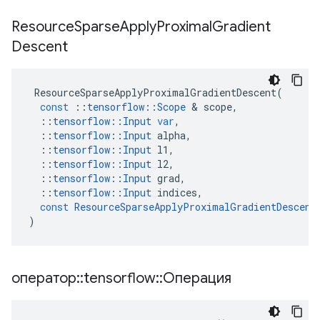
Resource
Sparse
Apply
Proximal
Gradient
Descent
ResourceSparseApplyProximalGradientDescent
(
const
::
tensorflow
::
Scope
&
scope
,
::
tensorflow
::
Input
var
,
::
tensorflow
::
Input
alpha
,
::
tensorflow
::
Input
l1
,
::
tensorflow
::
Input
l2
,
::
tensorflow
::
Input
grad
,
::
tensorflow
::
Input
indices
,
const
ResourceSparseApplyProximalGradientDescent
)
оператор
::
tensorflow
::
Операция