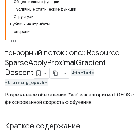
Общественные функции
Публичные статические функции
Структуры
Публичные атрибуты
операция
тензорный поток
::
опс
::
Resource
Sparse
Apply
Proximal
Gradient
Descent
#include
<training_ops.h>
Разреженное обновление '*var' как алгоритма FOBOS с
фиксированной скоростью обучения.
Краткое содержание