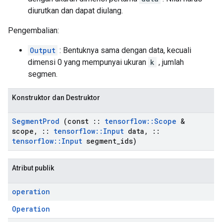
diurutkan dan dapat diulang.
Pengembalian:
Output
: Bentuknya sama dengan data, kecuali
dimensi 0 yang mempunyai ukuran
k
, jumlah
segmen.
Konstruktor dan Destruktor
Segment
Prod
(const
::
tensorflow
::
Scope
&
scope
,
::
tensorflow
::
Input
data
,
::
tensorflow
::
Input
segment
_
ids)
Atribut publik
operation
Operation