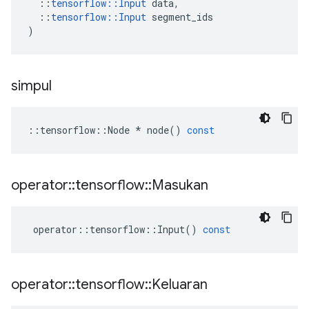
::
tensorflow
::
Input
data
,
::
tensorflow
::
Input
segment_ids
)
simpul
::
tensorflow
::
Node
*
node
()
const
operator
::
tensorflow
::
Masukan
operator
::
tensorflow
::
Input
()
const
operator
::
tensorflow
::
Keluaran