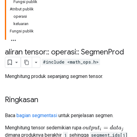
Fungsi publik
Atribut publik
operasi
keluaran
Fungsi publik
aliran tensor
::
operasi
::
Segmen
Prod
#include <math_ops.h>
Menghitung produk sepanjang segmen tensor.
Ringkasan
Baca
bagian segmentasi
untuk penjelasan segmen.
Menghitung tensor sedemikian rupa
o
u
t
p
u
t
i
=
d
a
t
a
j
dimana produknya berakhir
j
sehingga
segment_ids[j]