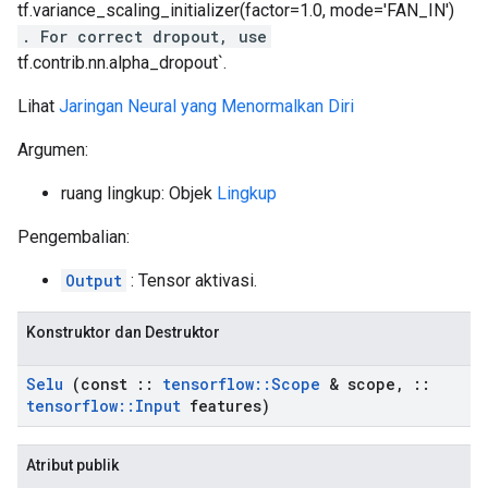
tf.variance_scaling_initializer(factor=1.0, mode='FAN_IN')
. For correct dropout, use
tf.contrib.nn.alpha_dropout`.
Lihat
Jaringan Neural yang Menormalkan Diri
Argumen:
ruang lingkup: Objek
Lingkup
Pengembalian:
Output
: Tensor aktivasi.
Konstruktor dan Destruktor
Selu
(const
::
tensorflow
::
Scope
& scope
,
::
tensorflow
::
Input
features)
Atribut publik