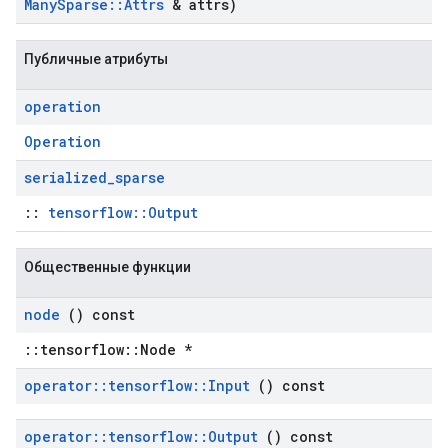
Many
Sparse
::
Attrs
& attrs)
Публичные атрибуты
operation
Operation
serialized
_
sparse
::
tensorflow::Output
Общественные функции
node
() const
::tensorflow::Node *
operator
::
tensorflow
::
Input
() const
operator
::
tensorflow
::
Output
() const