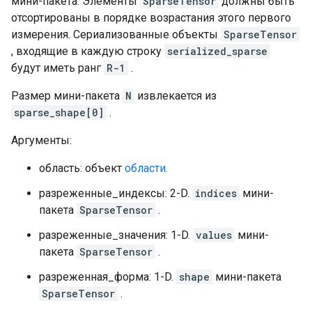
мини-пакета. Элементы
SparseTensor
должны быть
отсортированы в порядке возрастания этого первого
измерения. Сериализованные объекты
SparseTensor
, входящие в каждую строку
serialized_sparse
будут иметь ранг
R-1
.
Размер мини-пакета
N
извлекается из
sparse_shape[0]
.
Аргументы:
область: объект
области.
разреженные_индексы: 2-D.
indices
мини-
пакета
SparseTensor
.
разреженные_значения: 1-D.
values
мини-
пакета
SparseTensor
.
разреженная_форма: 1-D.
shape
мини-пакета
SparseTensor
.