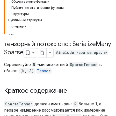
Общественные функции
Публичные статические функции
Структуры
Публичные атрибуты
операция
тензорный поток
::
опс
::
Serialize
Many
Sparse
#include <sparse_ops.h>
Сериализуйте
N
-минипакетный
SparseTensor
в
объект
[N, 3]
Tensor
.
Краткое содержание
SparseTensor
должен иметь ранг
R
больше 1, а
первое измерение рассматривается как измерение