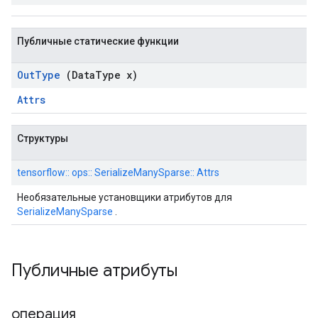
Публичные статические функции
Out
Type
(Data
Type x)
Attrs
Структуры
tensorflow:: ops:: SerializeManySparse:: Attrs
Необязательные установщики атрибутов для
SerializeManySparse
.
Публичные атрибуты
операция