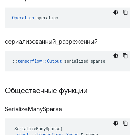
Operation
 operation
сериализованный
_
разреженный
::
tensorflow::Output
 serialized_sparse
Общественные функции
Serialize
Many
Sparse
SerializeManySparse
(
const
::
tensorflow
::
Scope
&
scope
,