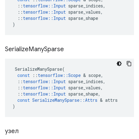
::
tensorflow
::
Input
sparse_indices
,
::
tensorflow
::
Input
sparse_values
,
::
tensorflow
::
Input
sparse_shape
)
Serialize
Many
Sparse
SerializeManySparse
(
const
::
tensorflow
::
Scope
&
scope
,
::
tensorflow
::
Input
sparse_indices
,
::
tensorflow
::
Input
sparse_values
,
::
tensorflow
::
Input
sparse_shape
,
const
SerializeManySparse
::
Attrs
&
attrs
)
узел