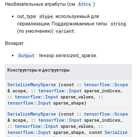
Необязательные атрибуты (см.
Attrs
):
out_type:
dtype
используемый для
сериализации; Поддерживаемые типы:
string
(по умолчанию)
variant
.
Возврат:
Output
: тензор seriesized_sparse.
Конструкторы и деструкторы
Serialize
Many
Sparse
(const
::
tensorflow
::
Scope
& scope
,
::
tensorflow
::
Input
sparse
_
indices
,
::
tensorflow
::
Input
sparse
_
values
,
::
tensorflow
::
Input
sparse
_
shape)
Serialize
Many
Sparse
(const
::
tensorflow
::
Scope
& scope
,
::
tensorflow
::
Input
sparse
_
indices
,
::
tensorflow
::
Input
sparse
_
values
,
::
tensorflow
::
Input
sparse
_
shape
,
const
Serialize