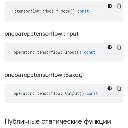
::
tensorflow
::
Node
*
node
()
const
оператор
::
tensorflow
::
Input
operator
::
tensorflow
::
Input
()
const
оператор
::
tensorflow
::
Выход
operator
::
tensorflow
::
Output
()
const
Публичные статические функции