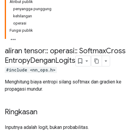
Atribut publik
penyangga punggung
kehilangan
operasi
Fungsi publik
aliran tensor
::
operasi
::
Softmax
Cross
Entropy
Dengan
Logits
#include <nn_ops.h>
Menghitung biaya entropi silang softmax dan gradien ke
propagasi mundur.
Ringkasan
Inputnya adalah logit, bukan probabilitas.