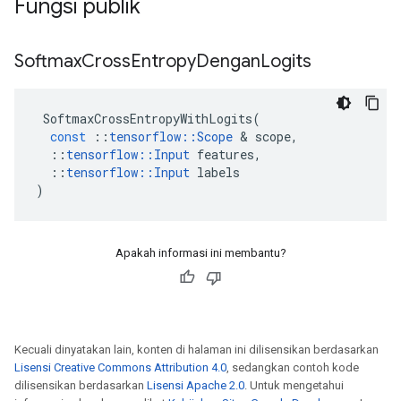
Fungsi publik
Softmax
Cross
Entropy
Dengan
Logits
SoftmaxCrossEntropyWithLogits
(
const
::
tensorflow
::
Scope
&
scope
,
::
tensorflow
::
Input
features
,
::
tensorflow
::
Input
labels
)
Apakah informasi ini membantu?
Kecuali dinyatakan lain, konten di halaman ini dilisensikan berdasarkan
Lisensi Creative Commons Attribution 4.0
, sedangkan contoh kode
dilisensikan berdasarkan
Lisensi Apache 2.0
. Untuk mengetahui