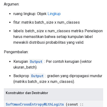
Argumen:
ruang lingkup: Objek
Lingkup
fitur: matriks batch_size x num_classes
labels: batch_size x num_classes matriks Penelepon
harus memastikan bahwa setiap kumpulan label
mewakili distribusi probabilitas yang valid.
Pengembalian:
Kerugian
Output
: Per contoh kerugian (vektor
ukuran_batch).
Backprop
Output
: gradien yang dipropagasi mundur
(matriks batch_size x num_classes).
Konstruktor dan Destruktor
Softmax
Cross
Entropy
With
Logits
(const
::