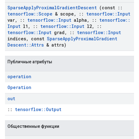
Sparse
Apply
Proximal
Gradient
Descent
(const
::
tensorflow
::
Scope
& scope
,
::
tensorflow
::
Input
var
,
::
tensorflow
::
Input
alpha
,
::
tensorflow
::
Input
l1
,
::
tensorflow
::
Input
l2
,
::
tensorflow
::
Input
grad
,
::
tensorflow
::
Input
indices
,
const
Sparse
Apply
Proximal
Gradient
Descent
::
Attrs
& attrs)
Публичные атрибуты
operation
Operation
out
::
tensorflow::Output
Общественные функции