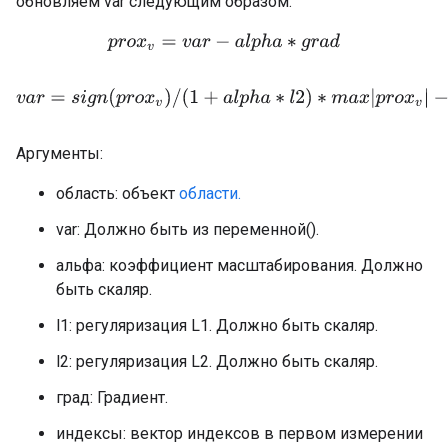
обновляем var следующим образом:
p
r
o
x
v
=
v
a
r
−
a
l
p
h
a
∗
g
r
a
d
v
a
r
=
s
i
g
n
(
p
r
o
x
v
)
/
(
1
+
a
l
p
h
a
∗
l
2
)
∗
m
a
x
|
p
r
o
x
v
|
−
a
l
p
h
a
Аргументы:
область: объект
области.
var: Должно быть из переменной().
альфа: коэффициент масштабирования. Должно
быть скаляр.
l1: регуляризация L1. Должно быть скаляр.
l2: регуляризация L2. Должно быть скаляр.
град: Градиент.
индексы: вектор индексов в первом измерении