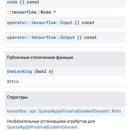
node
() const
::tensorflow::Node *
operator
::
tensorflow
::
Input
() const
operator
::
tensorflow
::
Output
() const
Публичные статические функции
Use
Locking
(bool x)
Attrs
Структуры
tensorflow:: ops:: SparseApplyProximalGradientDescent:: Attrs
Необязательные установщики атрибутов для
SparseApplyProximalGradientDescent
.