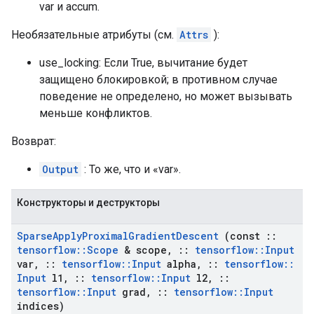
var и accum.
Необязательные атрибуты (см.
Attrs
):
use_locking: Если True, вычитание будет
защищено блокировкой; в противном случае
поведение не определено, но может вызывать
меньше конфликтов.
Возврат:
Output
: То же, что и «var».
Конструкторы и деструкторы
Sparse
Apply
Proximal
Gradient
Descent
(const
::
tensorflow
::
Scope
& scope
,
::
tensorflow
::
Input
var
,
::
tensorflow
::
Input
alpha
,
::
tensorflow
::
Input
l1
,
::
tensorflow
::
Input
l2
,
::
tensorflow
::
Input
grad
,
::
tensorflow
::
Input
indices)