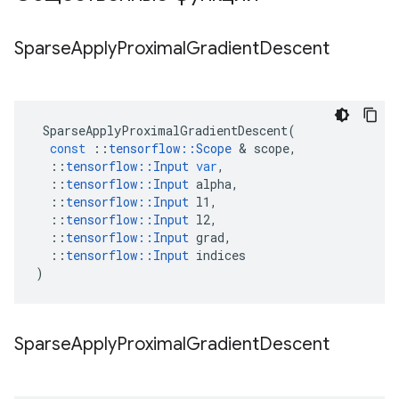
Sparse
Apply
Proximal
Gradient
Descent
SparseApplyProximalGradientDescent
(
const
::
tensorflow
::
Scope
&
scope
,
::
tensorflow
::
Input
var
,
::
tensorflow
::
Input
alpha
,
::
tensorflow
::
Input
l1
,
::
tensorflow
::
Input
l2
,
::
tensorflow
::
Input
grad
,
::
tensorflow
::
Input
indices
)
Sparse
Apply
Proximal
Gradient
Descent