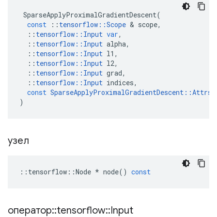
SparseApplyProximalGradientDescent
(
const
::
tensorflow
::
Scope
&
scope
,
::
tensorflow
::
Input
var
,
::
tensorflow
::
Input
alpha
,
::
tensorflow
::
Input
l1
,
::
tensorflow
::
Input
l2
,
::
tensorflow
::
Input
grad
,
::
tensorflow
::
Input
indices
,
const
SparseApplyProximalGradientDescent
::
Attrs
)
узел
::
tensorflow
::
Node
*
node
()
const
оператор
::
tensorflow
::
Input