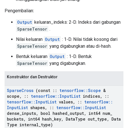
Pengembalian:
Output
keluaran_indeks: 2-D. Indeks dari gabungan
SparseTensor
.
Nilai keluaran
Output
: 1-D. Nilai tidak kosong dari
SparseTensor
yang digabungkan atau di-hash.
Bentuk keluaran
Output
: 1-D. Bentuk
SparseTensor
yang digabungkan.
Konstruktor dan Destruktor
Sparse
Cross
(const
::
tensorflow
::
Scope
&
scope
,
::
tensorflow
::
Input
List
indices
,
::
tensorflow
::
Input
List
values
,
::
tensorflow
::
Input
List
shapes
,
::
tensorflow
::
Input
List
dense
_
inputs
,
bool hashed
_
output
,
int64 num
_
buckets
,
int64 hash
_
key
,
Data
Type out
_
type
,
Data
Type internal
_
type)