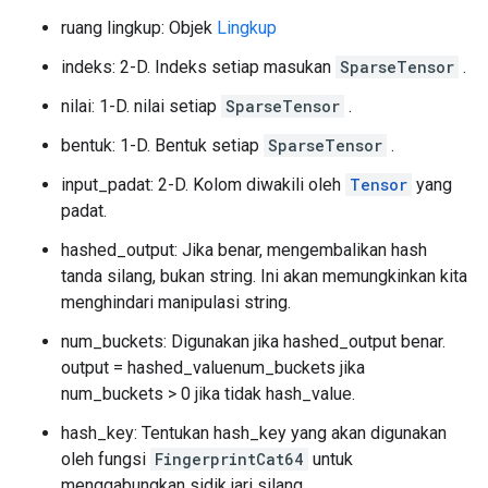
ruang lingkup: Objek
Lingkup
indeks: 2-D. Indeks setiap masukan
SparseTensor
.
nilai: 1-D. nilai setiap
SparseTensor
.
bentuk: 1-D. Bentuk setiap
SparseTensor
.
input_padat: 2-D. Kolom diwakili oleh
Tensor
yang
padat.
hashed_output: Jika benar, mengembalikan hash
tanda silang, bukan string. Ini akan memungkinkan kita
menghindari manipulasi string.
num_buckets: Digunakan jika hashed_output benar.
output = hashed_valuenum_buckets jika
num_buckets > 0 jika tidak hash_value.
hash_key: Tentukan hash_key yang akan digunakan
oleh fungsi
FingerprintCat64
untuk
menggabungkan sidik jari silang.