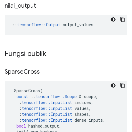
nilai
_
output
::
tensorflow::Output
 output_values
Fungsi publik
Sparse
Cross
SparseCross
(
const
::
tensorflow
::
Scope
&
scope
,
::
tensorflow
::
InputList
indices
,
::
tensorflow
::
InputList
values
,
::
tensorflow
::
InputList
shapes
,
::
tensorflow
::
InputList
dense_inputs
,
bool
hashed_output
,
int64
num_buckets
,