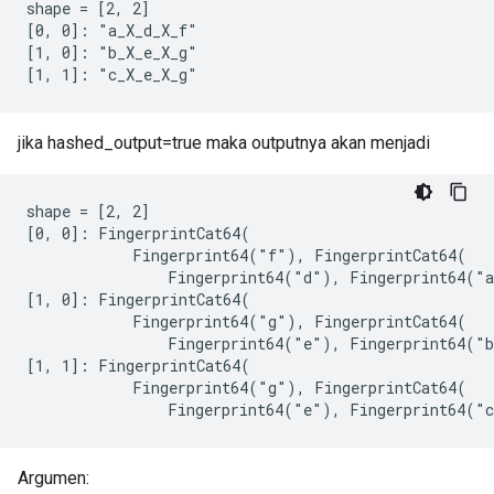
shape = [2, 2]

[0, 0]: "a_X_d_X_f"

[1, 0]: "b_X_e_X_g"

[1, 1]: "c_X_e_X_g"
jika hashed_output=true maka outputnya akan menjadi
shape = [2, 2]

[0, 0]: FingerprintCat64(

            Fingerprint64("f"), FingerprintCat64(

                Fingerprint64("d"), Fingerprint64("a
[1, 0]: FingerprintCat64(

            Fingerprint64("g"), FingerprintCat64(

                Fingerprint64("e"), Fingerprint64("b
[1, 1]: FingerprintCat64(

            Fingerprint64("g"), FingerprintCat64(

                Fingerprint64("e"), Fingerprint64("
Argumen: