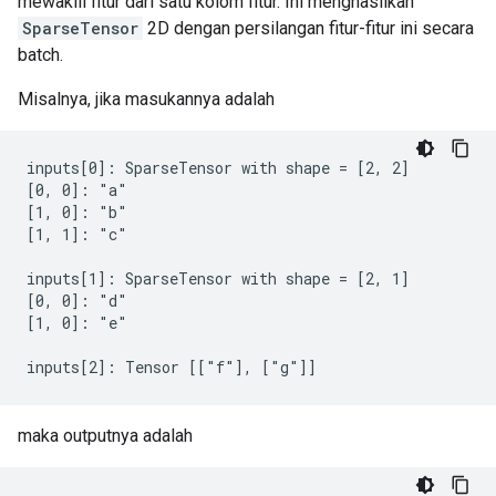
mewakili fitur dari satu kolom fitur. Ini menghasilkan
SparseTensor
2D dengan persilangan fitur-fitur ini secara
batch.
Misalnya, jika masukannya adalah
inputs[0]: SparseTensor with shape = [2, 2]

[0, 0]: "a"

[1, 0]: "b"

[1, 1]: "c"

inputs[1]: SparseTensor with shape = [2, 1]

[0, 0]: "d"

[1, 0]: "e"

inputs[2]: Tensor [["f"], ["g"]]
maka outputnya adalah