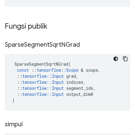
Fungsi publik
Sparse
Segment
Sqrt
NGrad
SparseSegmentSqrtNGrad
(
const
::
tensorflow
::
Scope
&
scope
,
::
tensorflow
::
Input
grad
,
::
tensorflow
::
Input
indices
,
::
tensorflow
::
Input
segment_ids
,
::
tensorflow
::
Input
output_dim0
)
simpul