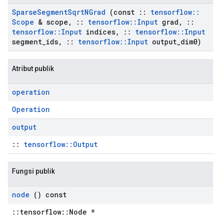
Sparse
Segment
Sqrt
NGrad
(const
::
tensorflow
::
Scope
& scope
,
::
tensorflow
::
Input
grad
,
::
tensorflow
::
Input
indices
,
::
tensorflow
::
Input
segment
_
ids
,
::
tensorflow
::
Input
output
_
dim0)
Atribut publik
operation
Operation
output
::
tensorflow::Output
Fungsi publik
node
() const
::tensorflow::Node *