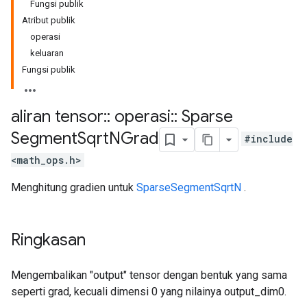
Fungsi publik
Atribut publik
operasi
keluaran
Fungsi publik
aliran tensor
::
operasi
::
Sparse
Segment
Sqrt
NGrad
#include
<math_ops.h>
Menghitung gradien untuk
SparseSegmentSqrtN
.
Ringkasan
Mengembalikan "output" tensor dengan bentuk yang sama
seperti grad, kecuali dimensi 0 yang nilainya output_dim0.