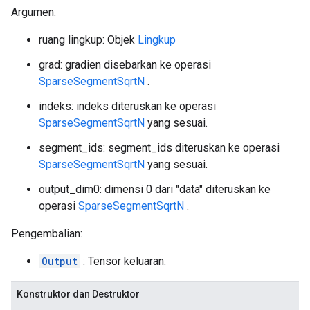
Argumen:
ruang lingkup: Objek
Lingkup
grad: gradien disebarkan ke operasi
SparseSegmentSqrtN
.
indeks: indeks diteruskan ke operasi
SparseSegmentSqrtN
yang sesuai.
segment_ids: segment_ids diteruskan ke operasi
SparseSegmentSqrtN
yang sesuai.
output_dim0: dimensi 0 dari "data" diteruskan ke
operasi
SparseSegmentSqrtN
.
Pengembalian:
Output
: Tensor keluaran.
Konstruktor dan Destruktor