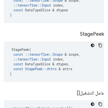
const
::
tensorflow
::
Scope
&
scope
,
::
tensorflow
::
Input
index
,
const
DataTypeSlice
&
dtypes
)
Stage
Peek
StagePeek
(
const
::
tensorflow
::
Scope
&
scope
,
::
tensorflow
::
Input
index
,
const
DataTypeSlice
&
dtypes
,
const
StagePeek
::
Attrs
&
attrs
)
عامل التشغيل[]