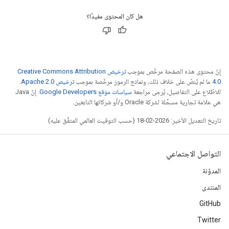
هل كان المحتوى مفيدًا؟
إنّ محتوى هذه الصفحة مرخّص بموجب
ترخيص Creative Commons Attribution
4.0‏
ما لم يُنصّ على خلاف ذلك، ونماذج الرموز مرخّصة بموجب
ترخيص Apache 2.0‏
.
للاطّلاع على التفاصيل، يُرجى مراجعة
سياسات موقع Google Developers‏
. إنّ Java
هي علامة تجارية مسجَّلة لشركة Oracle و/أو شركائها التابعين.
تاريخ التعديل الأخير: 2026-02-18 (حسب التوقيت العالمي المتفَّق عليه)
التواصل الاجتماعي
المدوّنة
المنتدى
GitHub
Twitter