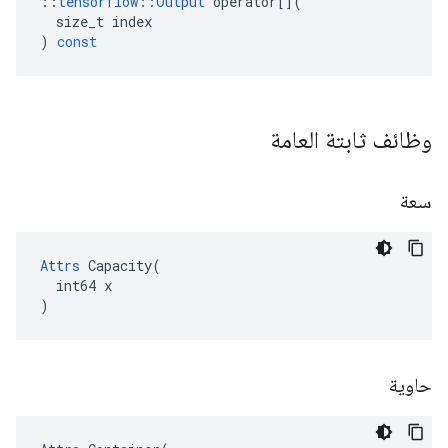
::
tensorflow
::
Output
operator
[](
size_t
index
)
const
وظائف ثابتة العامة
سعة
Attrs
 Capacity(

  int64 x

)
حاوية