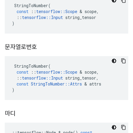
StringToNumber
(
const
::
tensorflow
::
Scope
&
scope
,
::
tensorflow
::
Input
string_tensor
)
문자열로번호
StringToNumber
(
const
::
tensorflow
::
Scope
&
scope
,
::
tensorflow
::
Input
string_tensor
,
const
StringToNumber
::
Attrs
&
attrs
)
마디
::
tensorflow
::
Node
*
node
()
const