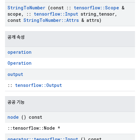
String
To
Number
(const
::
tensorflow
::
Scope
&
scope
,
::
tensorflow
::
Input
string
_
tensor
,
const
String
To
Number
::
Attrs
& attrs)
공개 속성
operation
Operation
output
::
tensorflow::Output
공공 기능
node
() const
::tensorflow::Node *
operator
::
tensorflow
::
Input
() const