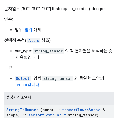
문자열 = ["5.0", "3.0", "7.0"] tf.strings.to_number(strings)
인수:
범위:
범위
개체
선택적 속성(
Attrs
참조):
out_type:
string_tensor
의 각 문자열을 해석하는 숫
자 유형입니다.
보고:
Output
: 입력
string_tensor
와 동일한 모양의
Tensor입니다
.
생성자와 소멸자
String
To
Number
(const
::
tensorflow
::
Scope
&
scope
,
::
tensorflow
::
Input
string
_
tensor)