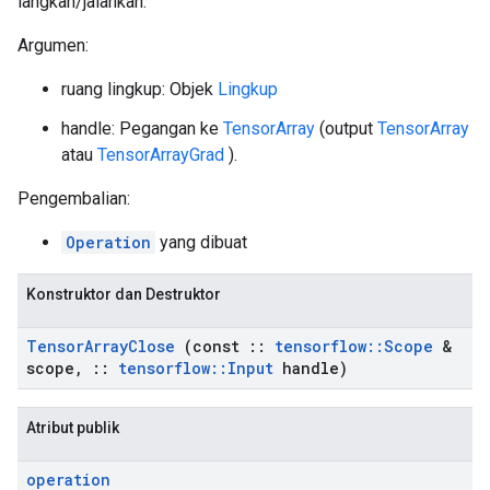
langkah/jalankan.
Argumen:
ruang lingkup: Objek
Lingkup
handle: Pegangan ke
TensorArray
(output
TensorArray
atau
TensorArrayGrad
).
Pengembalian:
Operation
yang dibuat
Konstruktor dan Destruktor
Tensor
Array
Close
(const
::
tensorflow
::
Scope
&
scope
,
::
tensorflow
::
Input
handle)
Atribut publik
operation