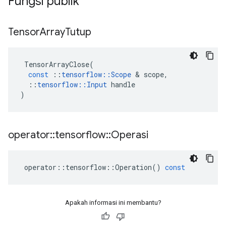
Fungsi publik
Tensor
Array
Tutup
TensorArrayClose
(
const
::
tensorflow
::
Scope
&
scope
,
::
tensorflow
::
Input
handle
)
operator
::
tensorflow
::
Operasi
operator
::
tensorflow
::
Operation
()
const
Apakah informasi ini membantu?