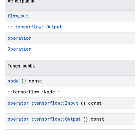
Atribut publik
flow
_
out
::
tensorflow::Output
operation
Operation
Fungsi publik
node
() const
::tensorflow::Node *
operator
::
tensorflow
::
Input
() const
operator
::
tensorflow
::
Output
() const