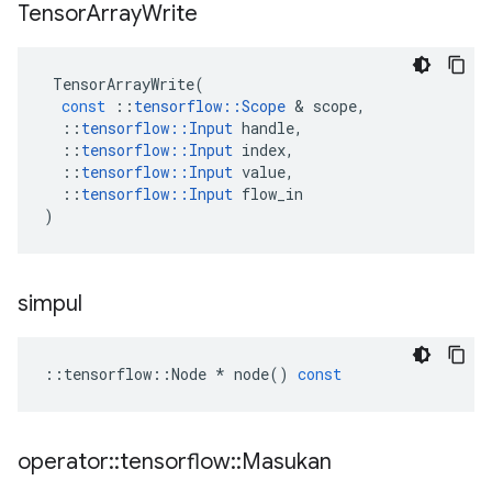
Tensor
Array
Write
TensorArrayWrite
(
const
::
tensorflow
::
Scope
&
scope
,
::
tensorflow
::
Input
handle
,
::
tensorflow
::
Input
index
,
::
tensorflow
::
Input
value
,
::
tensorflow
::
Input
flow_in
)
simpul
::
tensorflow
::
Node
*
node
()
const
operator
::
tensorflow
::
Masukan