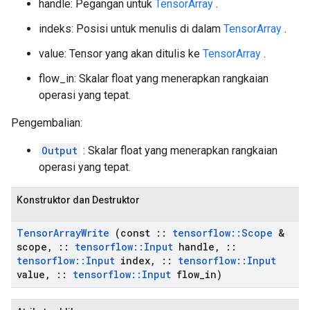
handle: Pegangan untuk
TensorArray
.
indeks: Posisi untuk menulis di dalam
TensorArray
.
value: Tensor yang akan ditulis ke
TensorArray
.
flow_in: Skalar float yang menerapkan rangkaian
operasi yang tepat.
Pengembalian:
Output
: Skalar float yang menerapkan rangkaian
operasi yang tepat.
Konstruktor dan Destruktor
Tensor
Array
Write
(const
::
tensorflow
::
Scope
&
scope
,
::
tensorflow
::
Input
handle
,
::
tensorflow
::
Input
index
,
::
tensorflow
::
Input
value
,
::
tensorflow
::
Input
flow
_
in)