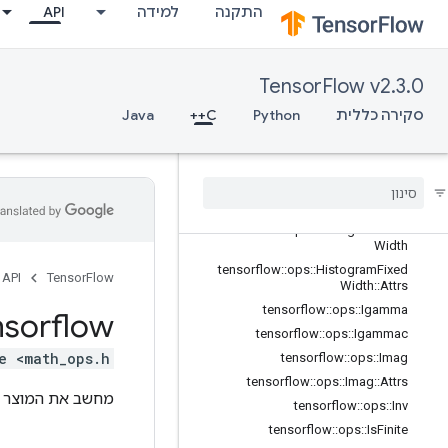
התקנה
למידה
API
tensorflow::ops::EuclideanNorm::Attr
s
tensorflow::ops::Exp
TensorFlow v2.3.0
tensorflow::ops::Expm1
tensorflow::ops::Floor
סקירה כללית
Python
C++
Java
tensorflow::ops::FloorDiv
tensorflow
::
ops
::
Floor
Mod
tensorflow
::
ops
::
Greater
tensorflow
::
ops
::
Greater
Equal
tensorflow
::
ops
::
Histogram
Fixed
Width
tensorflow
::
ops
::
Histogram
Fixed
API
TensorFlow
Width
::
Attrs
tensorflow
::
ops
::
Igamma
nsorflow
tensorflow
::
ops
::
Igammac
e <math_ops.h>
tensorflow
::
ops
::
Imag
tensorflow
::
ops
::
Imag
::
Attrs
מחשב את המוצר ל
tensorflow
::
ops
::
Inv
tensorflow
::
ops
::
Is
Finite