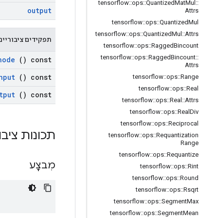
tensorflow
::
ops
::
Quantized
Mat
Mul
::
output
Attrs
tensorflow
::
ops
::
Quantized
Mul
tensorflow
::
ops
::
Quantized
Mul
::
Attrs
תפקידים ציבוריים
tensorflow
::
ops
::
Ragged
Bincount
tensorflow
::
ops
::
Ragged
Bincount
::
node
() const
Attrs
nput
() const
tensorflow
::
ops
::
Range
tensorflow
::
ops
::
Real
tput
() const
tensorflow
::
ops
::
Real
::
Attrs
tensorflow
::
ops
::
Real
Div
tensorflow
::
ops
::
Reciprocal
תכונות ציבו
tensorflow
::
ops
::
Requantization
Range
tensorflow
::
ops
::
Requantize
מִבצָע
tensorflow
::
ops
::
Rint
tensorflow
::
ops
::
Round
tensorflow
::
ops
::
Rsqrt
tensorflow
::
ops
::
Segment
Max
tensorflow
::
ops
::
Segment
Mean