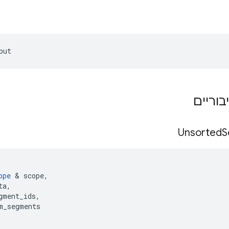
put
בוריים
Unsorted
S
ope
&
scope
,
ta
,
gment_ids
,
m_segments