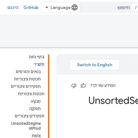
GitHub
/
היכנס
בדף הזה
תַקצִיר
בנאים והורסים
תכונות ציבוריות
המידע עזר לך?
תפקידים ציבוריים
תכונות ציבוריות
S
מִבצָע
תְפוּקָה
תפקידים ציבוריים
UnsortedSegme
ntProd
צוֹמֶת