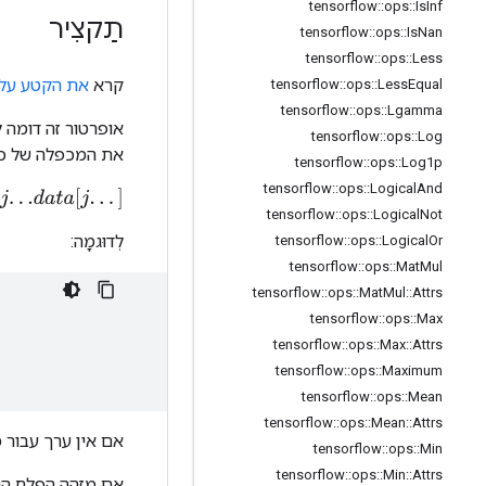
tensorflow
::
ops
::
Is
Inf
תַקצִיר
tensorflow
::
ops
::
Is
Nan
tensorflow
::
ops
::
Less
קרא
את הקטע על 
tensorflow
::
ops
::
Less
Equal
tensorflow
::
ops
::
Lgamma
אופרטור זה דומה
tensorflow
::
ops
::
Log
את המכפלה של כל
tensorflow
::
ops
::
Log1p
tensorflow
::
ops
::
Logical
And
t
a
[
j
.
.
.
]
tensorflow
::
ops
::
Logical
Not
לְדוּגמָה:
tensorflow
::
ops
::
Logical
Or
tensorflow
::
ops
::
Mat
Mul
tensorflow
::
ops
::
Mat
Mul
::
Attrs
tensorflow
::
ops
::
Max
tensorflow
::
ops
::
Max
::
Attrs
tensorflow
::
ops
::
Maximum
tensorflow
::
ops
::
Mean
tensorflow
::
ops
::
Mean
::
Attrs
אם אין ערך עבור 
tensorflow
::
ops
::
Min
tensorflow
::
ops
::
Min
::
Attrs
אם מזהה הפלח הנ