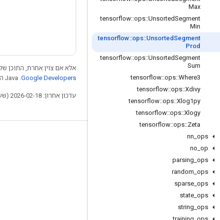
Max
tensorflow
::
ops
::
Unsorted
Segment
Min
tensorflow
::
ops
::
Unsorted
Segment
Prod
tensorflow
::
ops
::
Unsorted
Segment
Sum
אלא אם צוין אחרת, התוכן של 
tensorflow
::
ops
::
Where3
Google Developers‏
.‏ Java הוא סימן מסחרי רשום של חברת Oracle ו/או של השותפים העצמאיים שלה.
tensorflow
::
ops
::
Xdivy
עדכון אחרון: 2026-02-18 (שעון UTC).
tensorflow
::
ops
::
Xlog1py
tensorflow
::
ops
::
Xlogy
tensorflow
::
ops
::
Zeta
nn
_
ops
לא להתנתק
no
_
op
בלוג
parsing
_
ops
פורום
random
_
ops
sparse
_
ops
GitHub
state
_
ops
Twitter
string
_
ops
YouTube
training
_
ops