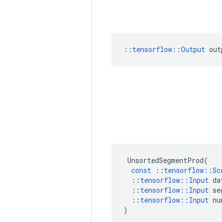
::
tensorflow::Output
 out
UnsortedSegmentProd
(
const
::
tensorflow
::
Sc
::
tensorflow
::
Input
da
::
tensorflow
::
Input
se
::
tensorflow
::
Input
nu
)