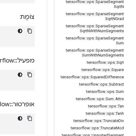
tensorflow
::
ops
::
Sparse
Segment
Sqrt
N
tensorflow
::
ops
::
Sparse
Segment
צוֹמֶת
Sqrt
NGrad
tensorflow
::
ops
::
Sparse
Segment
Sqrt
NWith
Num
Segments
tensorflow
::
ops
::
Sparse
Segment
Sum
tensorflow
::
ops
::
Sparse
Segment
Sum
With
Num
Segments
מפעיל
::
rflow
tensorflow
::
ops
::
Sqrt
tensorflow
::
ops
::
Square
tensorflow
::
ops
::
Squared
Difference
tensorflow
::
ops
::
Subtract
tensorflow
::
ops
::
Sum
tensorflow
::
ops
::
Sum
::
Attrs
אופרטור
::
flow
tensorflow
::
ops
::
Tan
tensorflow
::
ops
::
Tanh
tensorflow
::
ops
::
Truncate
Div
tensorflow
::
ops
::
Truncate
Mod
tensorflow
::
ops
::
Unsorted
Segment