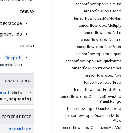
tensorflow
::
ops
::
Minimum
טיעונים:
tensorflow
::
ops
::
Mod
tensorflow
::
ops
::
Mul
No
Nan
scope: אובייקט
tensorflow
::
ops
::
Multiply
tensorflow
::
ops
::
Ndtri
segment_ids: טנסור שצורתו היא קי
tensorflow
::
ops
::
Negate
החזרות:
tensorflow
::
ops
::
Next
After
tensorflow
::
ops
::
Not
Equal
Output
: 
tensorflow
::
ops
::
Not
Equal
::
Attrs
גודל
ments
tensorflow
::
ops
::
Polygamma
tensorflow
::
ops
::
Pow
בנאים והורסים
tensorflow
::
ops
::
Prod
tensorflow
::
ops
::
Prod
::
Attrs
nput
data
,
::
tensorflow
::
ops
::
Quantize
Down
And
um
_
segments)
Shrink
Range
tensorflow
::
ops
::
Quantized
Add
tensorflow
::
ops
::
Quantized
Add
::
תכונות ציבוריות
Attrs
tensorflow
::
ops
::
Quantized
Mat
Mul
operation