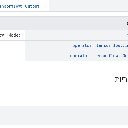
ensorflow::Output
::
::tensorflow::Node *
operator
::
tensorflow
::
I
operator
::
tensorflow
::
Ou
ריות