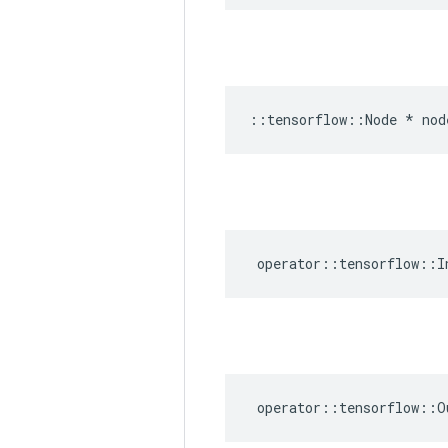
::
tensorflow
::
Node
*
nod
operator
::
tensorflow
::
I
operator
::
tensorflow
::
O