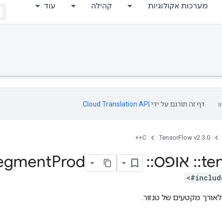
מערכות אקולוגיות
קהילה
עוד
דף זה תורגם על ידי
Cloud Translation API
.
C++
TensorFlow v2.3.0
te
::
אופס
::
Unsorted
Prod
egment
#includ
אורך מקטעים של טנזור.