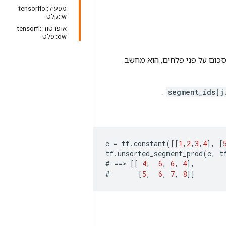
מפעיל::tensorflo
w::קלט
אופרטור::tensorfl
ow::פלט
כום על פני פלחים, הוא מחשב
.
segment_ids[j
c
=
tf
.
constant
([[
1
,
2
,
3
,
4
],
[
tf
.
unsorted_segment_prod
(
c
,
t
#
==>
[[
4
,
6
,
6
,
4
],
#
[
5
,
6
,
7
,
8
]]