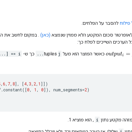
פילוח
להסבר על הפלחים.
 לאופרטור סכום המקטע הלא ממוין שנמצא
(כאן)
. במקום לחשב את הס
 הערכים השייכים לפלח כך:
o
u
t
p
u
t
i
=
j
.
.
.
d
a
כאשר המוצר הוא מעל tuples
j...
כך ש-
...] == i
5
,
6
,
7
,
8
],
[
4
,
3
,
2
,
1
]])
f
.
constant
([
0
,
1
,
0
]),
num_segments
=
2
)
מזהה מקטע נתון
i
, הוא מוציא 1.
תון
i
שלילי, אז הערך המתאים ירד, ולא ייכלל בתוצאה.