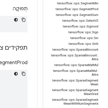
tensorflow
::
ops
::
Segment
Min
תְפוּקָה
tensorflow
::
ops
::
Segment
Prod
tensorflow
::
ops
::
Segment
Sum
tensorflow
::
ops
::
Select
V2
tensorflow
::
ops
::
Sigmoid
tensorflow
::
ops
::
Sign
tensorflow
::
ops
::
Sin
tensorflow
::
ops
::
Sinh
תפקידים צי
tensorflow
::
ops
::
Sparse
Bincount
tensorflow
::
ops
::
Sparse
Bincount
::
Attrs
egment
Prod
tensorflow
::
ops
::
Sparse
Mat
Mul
tensorflow
::
ops
::
Sparse
Mat
Mul
::
Attrs
tensorflow
::
ops
::
Sparse
Segment
Mean
tensorflow
::
ops
::
Sparse
Segment
Mean
Grad
tensorflow
::
ops
::
Sparse
Segment
Mean
With
Num
Segments