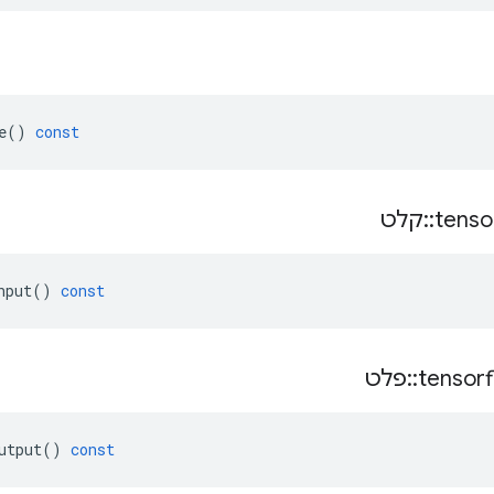
e
()
const
tenso
::
קלט
nput
()
const
tensor
::
פלט
utput
()
const