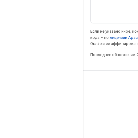
Если не указано иное, к
кода – по
лицензии Apac
Oracle и ее аффилирован
Последнее обновление: 2
Мы в социальных сетях
Блог
Форум
GitHub
Twitter
YouTube