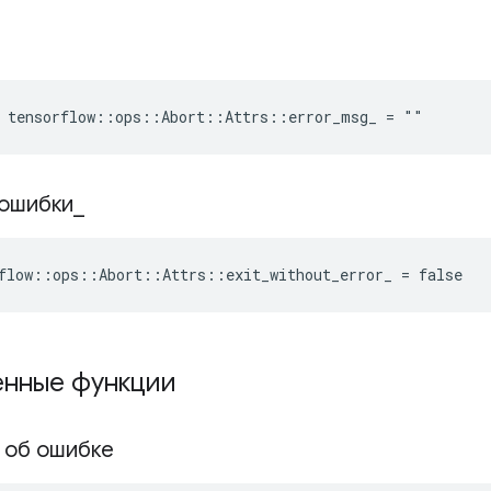
e tensorflow::ops::Abort::Attrs::error_msg_ = ""
ошибки
_
flow::ops::Abort::Attrs::exit_without_error_ = false
нные функции
 об ошибке