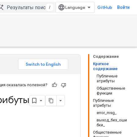
/
GitHub
Войти
Содержание
Краткое
содержание
Публичные
атрибуты
ия оказалась полезной?
Общественные
функции
рибуты
Публичные
атрибуты
error_msg_
выход_без_оши
бки_
Общественные