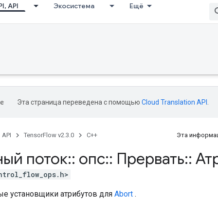
I, API
Экосистема
Ещё
Эта страница переведена с помощью
Cloud Translation API
.
, API
TensorFlow v2.3.0
C++
Эта информац
ный поток
::
опс
::
Прервать
::
Ат
ntrol_flow_ops.h>
е установщики атрибутов для
Abort
.