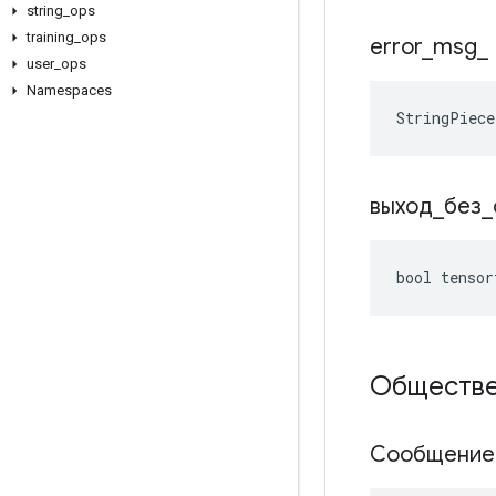
string
_
ops
training
_
ops
error
_
msg
_
user
_
ops
Namespaces
StringPiec
выход
_
без
_
bool tensor
Обществе
Сообщение