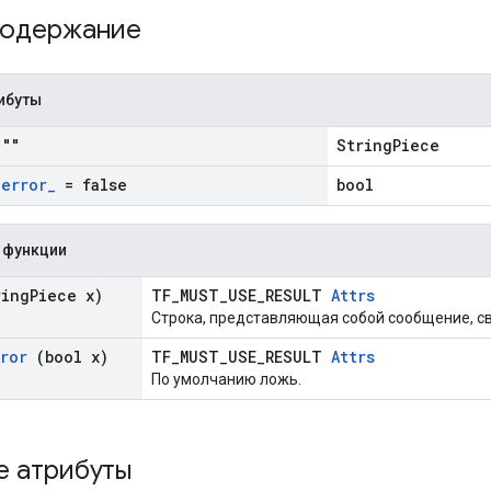
содержание
ибуты
""
StringPiece
_
error
_
= false
bool
 функции
ing
Piece x)
TF_MUST_USE_RESULT
Attrs
Строка, представляющая собой сообщение, с
rror
(bool x)
TF_MUST_USE_RESULT
Attrs
По умолчанию ложь.
е атрибуты