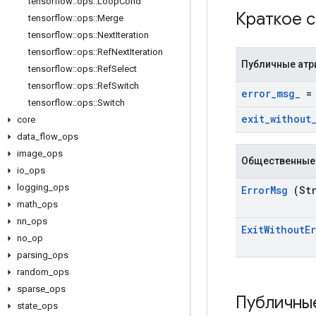
tensorflow
::
ops
::
Loop
Cond
Краткое 
tensorflow
::
ops
::
Merge
tensorflow
::
ops
::
Next
Iteration
tensorflow
::
ops
::
Ref
Next
Iteration
Публичные атр
tensorflow
::
ops
::
Ref
Select
tensorflow
::
ops
::
Ref
Switch
error
_
msg
_
= 
tensorflow
::
ops
::
Switch
exit
_
without
core
data
_
flow
_
ops
image
_
ops
Общественные
io
_
ops
logging
_
ops
Error
Msg
(Str
math
_
ops
nn
_
ops
Exit
Without
E
no
_
op
parsing
_
ops
random
_
ops
sparse
_
ops
Публичны
state
_
ops