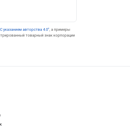
С указанием авторства 4.0"
, а примеры
гистрированный товарный знак корпорации
а
к