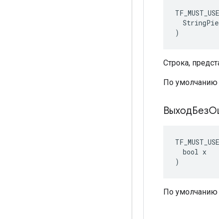
TF_MUST_US
  StringPie
)
Строка, предс
По умолчанию 
ВыходБезО
TF_MUST_US
  bool x

)
По умолчанию