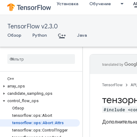
Установка
Обучение
AP
TensorFlow v2.3.0
Обзор
Python
C++
Java
C++
TensorFlow
API
array
_
ops
candidate
_
sampling
_
ops
тензор
control
_
flow
_
ops
Обзор
#include <co
tensorflow
::
ops
::
Abort
Дополнительны
tensorflow
::
ops
::
Abort
::
Attrs
tensorflow
::
ops
::
Control
Trigger