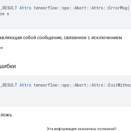
E_RESULT 
Attrs
 tensorflow::ops::Abort::Attrs::ErrorMsg(

ce x

тавляющая собой сообщение, связанное с исключением.
""
шибки
E_RESULT 
Attrs
 tensorflow::ops::Abort::Attrs::ExitWithou
 ложь.
Эта информация оказалась полезной?