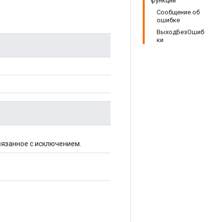
функции
Сообщение об
ошибке
ВыходБезОшиб
ки
вязанное с исключением.