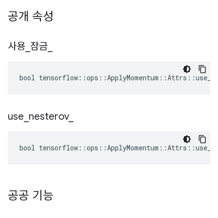
공개 속성
사용
_
잠금
_
bool tensorflow::ops::ApplyMomentum::Attrs::use_lo
use
_
nesterov
_
bool tensorflow::ops::ApplyMomentum::Attrs::use_ne
공공 기능