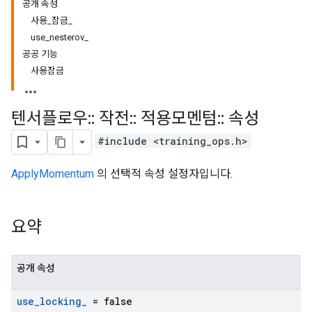
공개 속성
사용_잠금_
use_nesterov_
공공 기능
사용잠금
텐서플로우
::
작전
::
적용모멘텀
::
속성
#include <training_ops.h>
ApplyMomentum
의 선택적 속성 설정자입니다.
요약
공개 속성
use
_
locking
_
= false