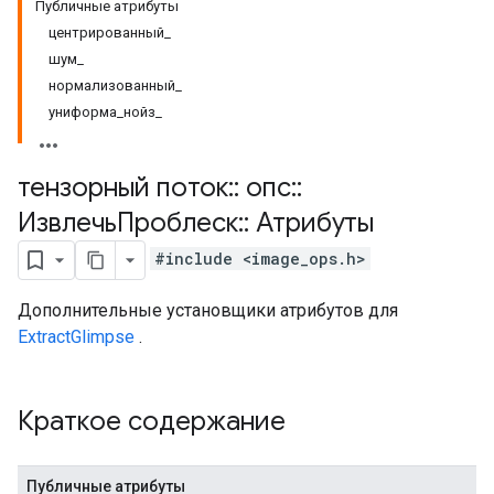
Публичные атрибуты
центрированный_
шум_
нормализованный_
униформа_нойз_
тензорный поток
::
опс
::
ИзвлечьПроблеск
::
Атрибуты
#include <image_ops.h>
Дополнительные установщики атрибутов для
ExtractGlimpse
.
Краткое содержание
Публичные атрибуты