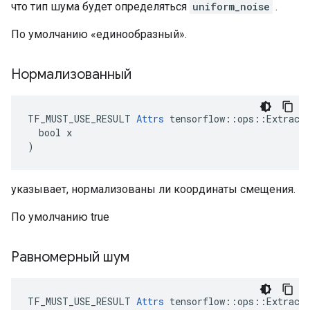
что тип шума будет определяться
uniform_noise
.
По умолчанию «единообразный».
Нормализованный
TF_MUST_USE_RESULT 
Attrs
 tensorflow::ops::ExtractG
  bool x

)
указывает, нормализованы ли координаты смещения.
По умолчанию true
Равномерный шум
TF_MUST_USE_RESULT 
Attrs
 tensorflow::ops::ExtractG