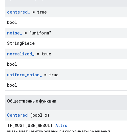
centered
_
= true
bool
noise
_
= "uniform"
StringPiece
normalized
_
= true
bool
uniform
_
noise
_
= true
bool
Общественные функции
Centered
(bool x)
TF_MUST_USE_RESULT
Attrs
указывает, центрированы ли координаты смещения