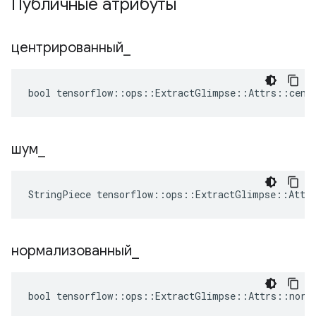
Публичные атрибуты
центрированный
_
bool tensorflow::ops::ExtractGlimpse::Attrs::cent
шум
_
StringPiece tensorflow::ops::ExtractGlimpse::Attr
нормализованный
_
bool tensorflow::ops::ExtractGlimpse::Attrs::norm