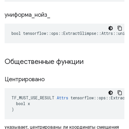
униформа
_
нойз
_
bool tensorflow::ops::ExtractGlimpse::Attrs::unif
Общественные функции
Центрировано
TF_MUST_USE_RESULT 
Attrs
 tensorflow::ops::ExtractG
  bool x

)
указывает, центрированы ли координаты смещения