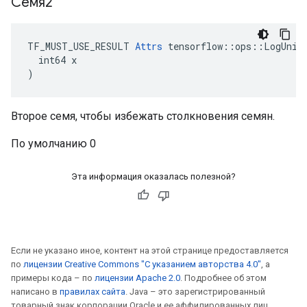
Семя2
TF_MUST_USE_RESULT 
Attrs
 tensorflow::ops::LogUnifo
  int64 x

)
Второе семя, чтобы избежать столкновения семян.
По умолчанию 0
Эта информация оказалась полезной?
Если не указано иное, контент на этой странице предоставляется
по
лицензии Creative Commons "С указанием авторства 4.0"
, а
примеры кода – по
лицензии Apache 2.0
. Подробнее об этом
написано в
правилах сайта
. Java – это зарегистрированный
товарный знак корпорации Oracle и ее аффилированных лиц.