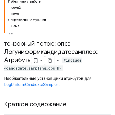
Публичные атрибуты
семя2_
семя_
Общественные функции
Семя
тензорный поток
::
опс
::
Логуниформкандидатесамплер
::
Атрибуты
#include
<candidate_sampling_ops.h>
Необязательные установщики атрибутов для
LogUniformCandidateSampler
.
Краткое содержание