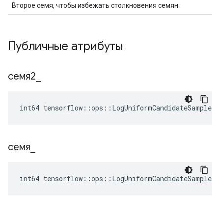
Второе семя, чтобы избежать столкновения семян.
Публичные атрибуты
семя2
_
int64 tensorflow::ops::LogUniformCandidateSampler
семя
_
int64 tensorflow::ops::LogUniformCandidateSampler