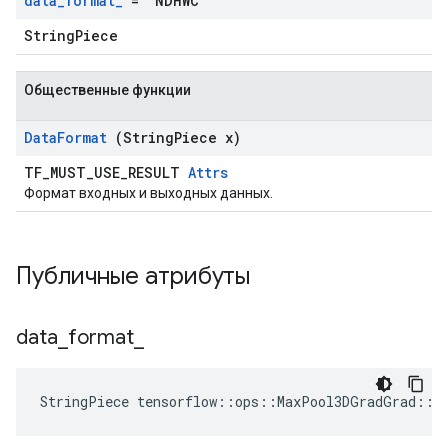
data
_
format
_
= "NDHWC"
StringPiece
Общественные функции
Data
Format
(String
Piece x)
TF_MUST_USE_RESULT
Attrs
Формат входных и выходных данных.
Публичные атрибуты
data
_
format
_
StringPiece tensorflow::ops::MaxPool3DGradGrad::A