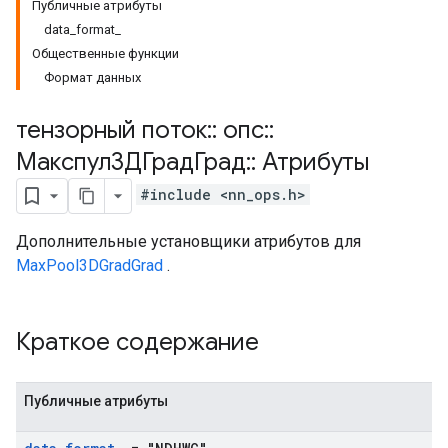
Публичные атрибуты
data_format_
Общественные функции
Формат данных
тензорный поток
::
опс
::
Макспул3ДГрадГрад
::
Атрибуты
#include <nn_ops.h>
Дополнительные установщики атрибутов для
MaxPool3DGradGrad
.
Краткое содержание
Публичные атрибуты