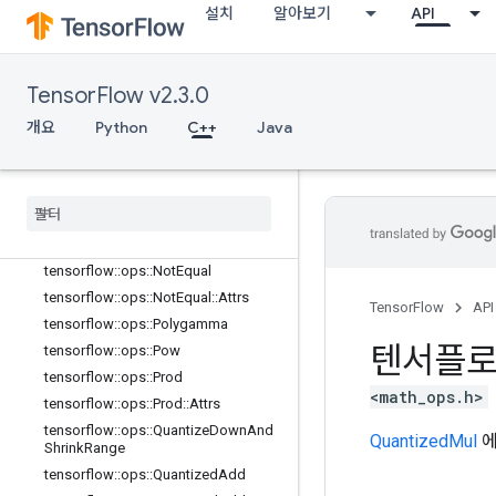
tensorflow::ops::Mean::Attrs
설치
알아보기
API
tensorflow::ops::Min
tensorflow::ops::Min::Attrs
tensorflow::ops::Minimum
TensorFlow v2.3.0
tensorflow::ops::Mod
개요
Python
C++
Java
tensorflow::ops::MulNoNan
tensorflow
::
ops
::
Multiply
tensorflow
::
ops
::
Ndtri
tensorflow
::
ops
::
Negate
tensorflow
::
ops
::
Next
After
tensorflow
::
ops
::
Not
Equal
tensorflow
::
ops
::
Not
Equal
::
Attrs
TensorFlow
API
tensorflow
::
ops
::
Polygamma
텐서플
tensorflow
::
ops
::
Pow
tensorflow
::
ops
::
Prod
<math_ops.h>
tensorflow
::
ops
::
Prod
::
Attrs
tensorflow
::
ops
::
Quantize
Down
And
QuantizedMul
에
Shrink
Range
tensorflow
::
ops
::
Quantized
Add