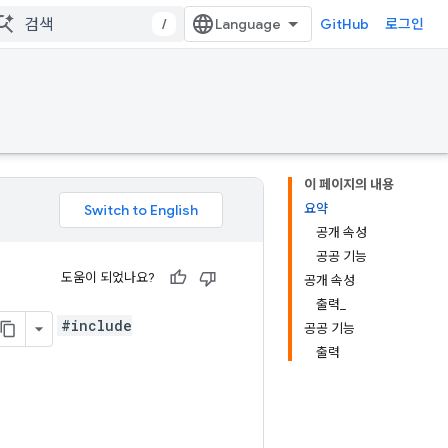
/
GitHub
로그인
이 페이지의 내용
요약
공개 속성
공공 기능
도움이 되었나요?
공개 속성
출력_
#include
공공 기능
출력