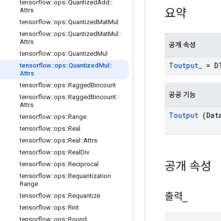
tensorflow
::
ops
::
Quantized
Add
::
요약
Attrs
tensorflow
::
ops
::
Quantized
Mat
Mul
tensorflow
::
ops
::
Quantized
Mat
Mul
::
Attrs
공개 속성
tensorflow
::
ops
::
Quantized
Mul
Toutput
_
= D
tensorflow
::
ops
::
Quantized
Mul
::
Attrs
tensorflow
::
ops
::
Ragged
Bincount
공공 기능
tensorflow
::
ops
::
Ragged
Bincount
::
Attrs
Toutput
(Dat
tensorflow
::
ops
::
Range
tensorflow
::
ops
::
Real
tensorflow
::
ops
::
Real
::
Attrs
tensorflow
::
ops
::
Real
Div
공개 속성
tensorflow
::
ops
::
Reciprocal
tensorflow
::
ops
::
Requantization
Range
출력
_
tensorflow
::
ops
::
Requantize
tensorflow
::
ops
::
Rint
tensorflow
::
ops
::
Round