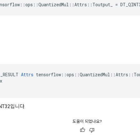
ensorflow::ops::QuantizedMul::Attrs::Toutput_ = DT_QINT
E_RESULT 
Attrs
 tensorflow::ops::QuantizedMul::Attrs::Tou


NT32입니다.
도움이 되었나요?