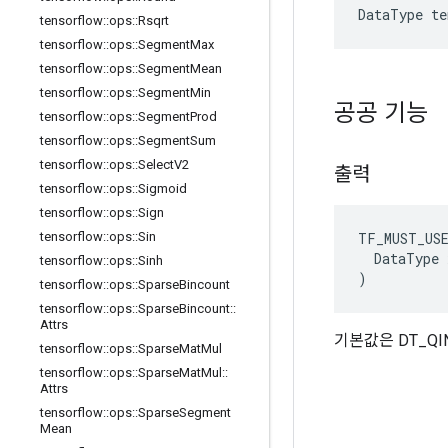
DataType t
tensorflow
::
ops
::
Rsqrt
tensorflow
::
ops
::
Segment
Max
tensorflow
::
ops
::
Segment
Mean
tensorflow
::
ops
::
Segment
Min
공공 기능
tensorflow
::
ops
::
Segment
Prod
tensorflow
::
ops
::
Segment
Sum
tensorflow
::
ops
::
Select
V2
출력
tensorflow
::
ops
::
Sigmoid
tensorflow
::
ops
::
Sign
TF_MUST_US
tensorflow
::
ops
::
Sin
  DataType x
tensorflow
::
ops
::
Sinh
)
tensorflow
::
ops
::
Sparse
Bincount
tensorflow
::
ops
::
Sparse
Bincount
::
Attrs
기본값은 DT_QI
tensorflow
::
ops
::
Sparse
Mat
Mul
tensorflow
::
ops
::
Sparse
Mat
Mul
::
Attrs
tensorflow
::
ops
::
Sparse
Segment
Mean