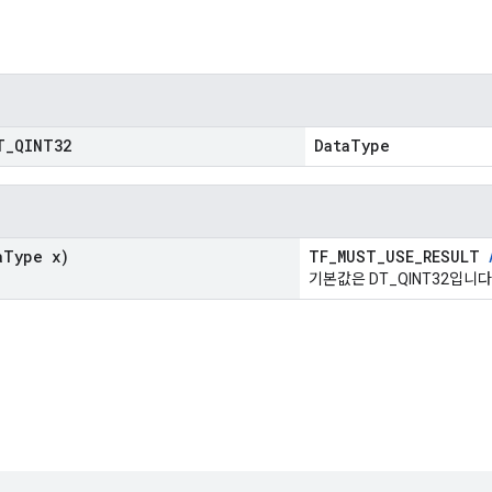
T
_
QINT32
DataType
a
Type x)
TF_MUST_USE_RESULT
기본값은 DT_QINT32입니다