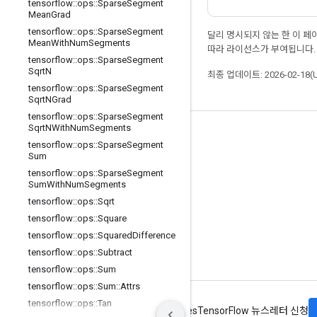
tensorflow
::
ops
::
Sparse
Segment
Mean
Grad
tensorflow
::
ops
::
Sparse
Segment
달리 명시되지 않는 한 이 
Mean
With
Num
Segments
따라 라이선스가 부여됩니다.
tensorflow
::
ops
::
Sparse
Segment
Sqrt
N
최종 업데이트: 2026-02-18(
tensorflow
::
ops
::
Sparse
Segment
Sqrt
NGrad
tensorflow
::
ops
::
Sparse
Segment
Sqrt
NWith
Num
Segments
최신 소식 확인하기
tensorflow
::
ops
::
Sparse
Segment
Sum
블로그
tensorflow
::
ops
::
Sparse
Segment
포럼
Sum
With
Num
Segments
tensorflow
::
ops
::
Sqrt
GitHub
tensorflow
::
ops
::
Square
Twitter
tensorflow
::
ops
::
Squared
Difference
YouTube
tensorflow
::
ops
::
Subtract
tensorflow
::
ops
::
Sum
tensorflow
::
ops
::
Sum
::
Attrs
tensorflow
::
ops
::
Tan
약관
개인정보처리방침
Manage cookies
TensorFlow 뉴스레터 신청