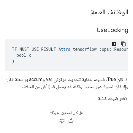
الوظائف العامة
Use
Locking
TF_MUST_USE_RESULT 
Attrs
 tensorflow::ops::Resource
  bool x

)
إذا كان True، فسيتم حماية تحديث موترتي var وaccum بواسطة قفل؛
وإلا فإن السلوك غير محدد، ولكنه قد يحمل قدرًا أقل من الخلاف.
الافتراضيات كاذبة
هل كان المحتوى مفيدًا؟