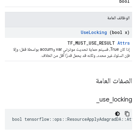
bool
الوظائف العامة
Use
Locking
(bool x)
TF_MUST_USE_RESULT
Attrs
إذا كان True، فسيتم حماية تحديث موترتي var وaccum بواسطة قفل؛ وإلا
فإن السلوك غير محدد، ولكنه قد يحمل قدرًا أقل من الخلاف.
الصفات العامة
_
use
_
locking
bool tensorflow::ops::ResourceApplyAdagradDA::Attr