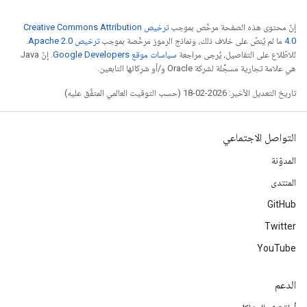
إنّ محتوى هذه الصفحة مرخّص بموجب
ترخيص Creative Commons Attribution
4.0‏
ما لم يُنصّ على خلاف ذلك، ونماذج الرموز مرخّصة بموجب
ترخيص Apache 2.0‏
.
للاطّلاع على التفاصيل، يُرجى مراجعة
سياسات موقع Google Developers‏
. إنّ Java
هي علامة تجارية مسجَّلة لشركة Oracle و/أو شركائها التابعين.
تاريخ التعديل الأخير: 2026-02-18 (حسب التوقيت العالمي المتفَّق عليه)
التواصل الاجتماعي
المدوّنة
المنتدى
GitHub
Twitter
YouTube
الدعم