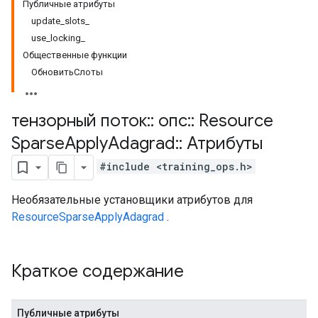
Публичные атрибуты
update_slots_
use_locking_
Общественные функции
ОбновитьСлоты
тензорный поток
::
опс
::
Resource
Sparse
Apply
Adagrad
::
Атрибуты
#include <training_ops.h>
Необязательные установщики атрибутов для
ResourceSparseApplyAdagrad
.
Краткое содержание
Публичные атрибуты