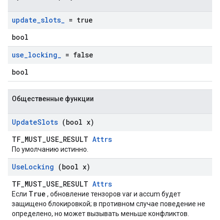
update
_
slots
_
= true
bool
use
_
locking
_
= false
bool
Общественные функции
Update
Slots
(bool x)
TF_MUST_USE_RESULT
Attrs
По умолчанию истинно.
Use
Locking
(bool x)
TF_MUST_USE_RESULT
Attrs
True
Если
, обновление тензоров var и accum будет
защищено блокировкой; в противном случае поведение не
определено, но может вызывать меньше конфликтов.