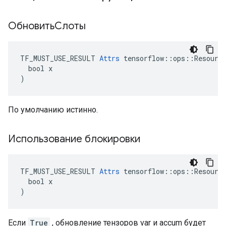
ОбновитьСлоты
TF_MUST_USE_RESULT 
Attrs
 tensorflow::ops::Resource
  bool x

)
По умолчанию истинно.
Использование блокировки
TF_MUST_USE_RESULT 
Attrs
 tensorflow::ops::Resource
  bool x

)
Если
True
, обновление тензоров var и accum будет