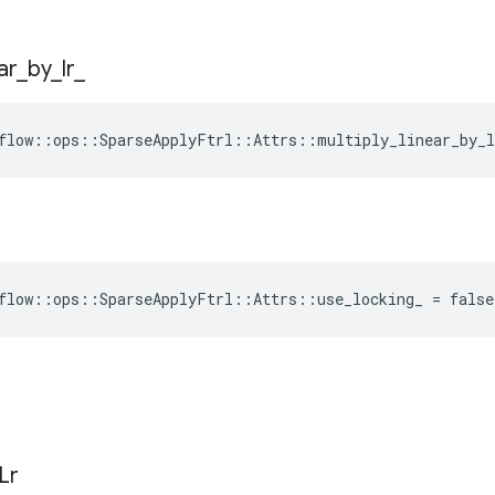
ar
_
by
_
lr
_
flow::ops::SparseApplyFtrl::Attrs::multiply_linear_by_l
flow::ops::SparseApplyFtrl::Attrs::use_locking_ = false
Lr