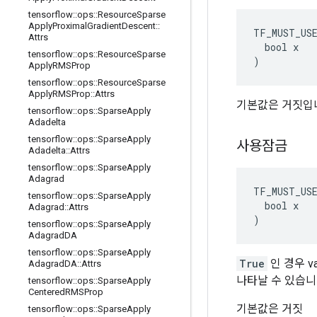
tensorflow
::
ops
::
Resource
Sparse
Apply
Proximal
Gradient
Descent
::
TF_MUST_US
Attrs
  bool x

tensorflow
::
ops
::
Resource
Sparse
)
Apply
RMSProp
tensorflow
::
ops
::
Resource
Sparse
Apply
RMSProp
::
Attrs
기본값은 거짓입
tensorflow
::
ops
::
Sparse
Apply
Adadelta
tensorflow
::
ops
::
Sparse
Apply
사용잠금
Adadelta
::
Attrs
tensorflow
::
ops
::
Sparse
Apply
Adagrad
TF_MUST_US
tensorflow
::
ops
::
Sparse
Apply
  bool x

Adagrad
::
Attrs
)
tensorflow
::
ops
::
Sparse
Apply
Adagrad
DA
tensorflow
::
ops
::
Sparse
Apply
True
인 경우 v
Adagrad
DA
::
Attrs
나타날 수 있습니
tensorflow
::
ops
::
Sparse
Apply
Centered
RMSProp
기본값은 거짓
tensorflow
::
ops
::
Sparse
Apply