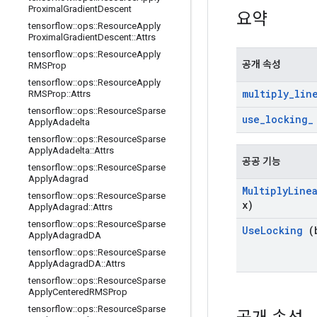
Proximal
Gradient
Descent
요약
tensorflow
::
ops
::
Resource
Apply
Proximal
Gradient
Descent
::
Attrs
tensorflow
::
ops
::
Resource
Apply
공개 속성
RMSProp
tensorflow
::
ops
::
Resource
Apply
multiply
_
lin
RMSProp
::
Attrs
tensorflow
::
ops
::
Resource
Sparse
use
_
locking
_
Apply
Adadelta
tensorflow
::
ops
::
Resource
Sparse
Apply
Adadelta
::
Attrs
공공 기능
tensorflow
::
ops
::
Resource
Sparse
Apply
Adagrad
Multiply
Line
tensorflow
::
ops
::
Resource
Sparse
x)
Apply
Adagrad
::
Attrs
tensorflow
::
ops
::
Resource
Sparse
Use
Locking
(b
Apply
Adagrad
DA
tensorflow
::
ops
::
Resource
Sparse
Apply
Adagrad
DA
::
Attrs
tensorflow
::
ops
::
Resource
Sparse
Apply
Centered
RMSProp
tensorflow
::
ops
::
Resource
Sparse