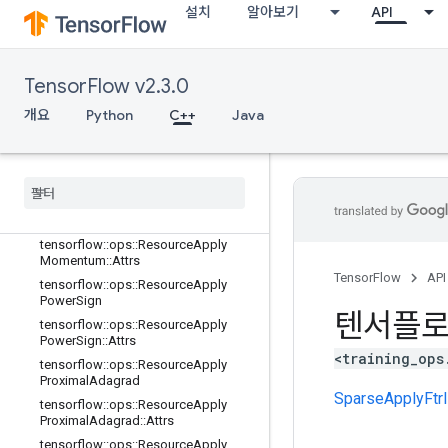
tensorflow::ops::ResourceApplyFtrlV
설치
알아보기
API
2::Attrs
tensorflow::ops::ResourceApplyGra
dientDescent
TensorFlow v2.3.0
tensorflow::ops::ResourceApplyGra
dientDescent::Attrs
개요
Python
C++
Java
tensorflow
::
ops
::
Resource
Apply
Keras
Momentum
tensorflow
::
ops
::
Resource
Apply
Keras
Momentum
::
Attrs
tensorflow
::
ops
::
Resource
Apply
Momentum
tensorflow
::
ops
::
Resource
Apply
Momentum
::
Attrs
TensorFlow
API
tensorflow
::
ops
::
Resource
Apply
Power
Sign
텐서플
tensorflow
::
ops
::
Resource
Apply
Power
Sign
::
Attrs
<training_ops
tensorflow
::
ops
::
Resource
Apply
Proximal
Adagrad
SparseApplyFtrl
tensorflow
::
ops
::
Resource
Apply
Proximal
Adagrad
::
Attrs
tensorflow
::
ops
::
Resource
Apply