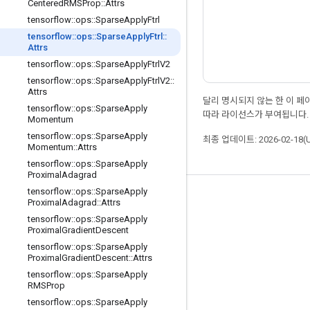
Centered
RMSProp
::
Attrs
tensorflow
::
ops
::
Sparse
Apply
Ftrl
tensorflow
::
ops
::
Sparse
Apply
Ftrl
::
Attrs
tensorflow
::
ops
::
Sparse
Apply
Ftrl
V2
tensorflow
::
ops
::
Sparse
Apply
Ftrl
V2
::
Attrs
달리 명시되지 않는 한 이 
tensorflow
::
ops
::
Sparse
Apply
따라 라이선스가 부여됩니다.
Momentum
tensorflow
::
ops
::
Sparse
Apply
최종 업데이트: 2026-02-18(
Momentum
::
Attrs
tensorflow
::
ops
::
Sparse
Apply
Proximal
Adagrad
tensorflow
::
ops
::
Sparse
Apply
최신 소식 확인하기
Proximal
Adagrad
::
Attrs
tensorflow
::
ops
::
Sparse
Apply
블로그
Proximal
Gradient
Descent
포럼
tensorflow
::
ops
::
Sparse
Apply
Proximal
Gradient
Descent
::
Attrs
GitHub
tensorflow
::
ops
::
Sparse
Apply
RMSProp
Twitter
tensorflow
::
ops
::
Sparse
Apply