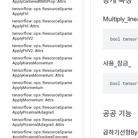
공개 속성
Apply
Centered
RMSProp
::
Attrs
tensorflow
::
ops
::
Resource
Sparse
Apply
Ftrl
Multiply
_
line
tensorflow
::
ops
::
Resource
Sparse
Apply
Ftrl
::
Attrs
tensorflow
::
ops
::
Resource
Sparse
bool tensor
Apply
Ftrl
V2
tensorflow
::
ops
::
Resource
Sparse
Apply
Ftrl
V2
::
Attrs
tensorflow
::
ops
::
Resource
Sparse
사용
_
잠금
_
Apply
Keras
Momentum
tensorflow
::
ops
::
Resource
Sparse
Apply
Keras
Momentum
::
Attrs
bool tensor
tensorflow
::
ops
::
Resource
Sparse
Apply
Momentum
tensorflow
::
ops
::
Resource
Sparse
Apply
Momentum
::
Attrs
tensorflow
::
ops
::
Resource
Sparse
공공 기능
Apply
Proximal
Adagrad
tensorflow
::
ops
::
Resource
Sparse
Apply
Proximal
Adagrad
::
Attrs
곱하기선형By
tensorflow
::
ops
::
Resource
Sparse
Apply
Proximal
Gradient
Descent