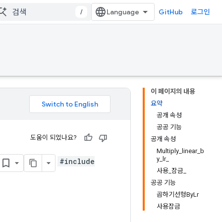
/
GitHub
로그인
이 페이지의 내용
요약
공개 속성
공공 기능
도움이 되었나요?
공개 속성
Multiply_linear_b
y_lr_
#include
사용_잠금_
공공 기능
곱하기선형ByLr
사용잠금