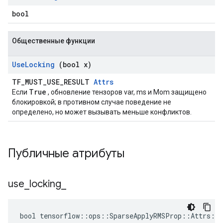
bool
Общественные функции
Use
Locking
(bool x)
TF_MUST_USE_RESULT
Attrs
True
Если
, обновление тензоров var, ms и Mom защищено
блокировкой; в противном случае поведение не
определено, но может вызывать меньше конфликтов.
Публичные атрибуты
use
_
locking
_
bool tensorflow::ops::SparseApplyRMSProp::Attrs::u