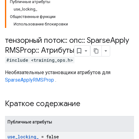
Публичные атрибуты
use_locking_
Общественные функции
Использование блокировки
тензорный поток
::
опс
::
Sparse
Apply
RMSProp
::
Атрибуты
#include <training_ops.h>
Необязательные установщики атрибутов для
SparseApplyRMSProp
.
Краткое содержание
Публичные атрибуты
use
_
locking
_
= false