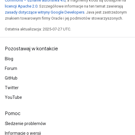
Commons – uznanie autorstwa 4.0
, a fragmenty kodu są dostępne na
licencji Apache 2.0
. Szczegółowe informacje na ten temat zawierają
zasady dotyczące witryny Google Developers
. Java jest zastrzeżonym
znakiem towarowym firmy Oracle i jej podmiotów stowarzyszonych.
Ostatnia aktualizacja: 2025-07-27 UTC.
Pozostawaj w kontakcie
Blog
Forum
GitHub
Twitter
YouTube
Pomoc
Śledzenie problemów
Informacje o wersji