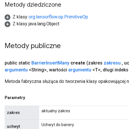
Metody dziedziczone
Z klasy
org.tensorflow.op.PrimitiveOp
Z klasy java.lang.Object
Metody publiczne
public static
Barrier
Insert
Many
create
(zakres
zakresu
,
uc
argumentu
<String>
,
wartości
argumentu
<T>
,
długi indek
urce
Metoda fabryczna służąca do tworzenia klasy opakowującej n
Op
Parametry
aktualny zakres
zakres
Uchwyt do bariery.
uchwyt