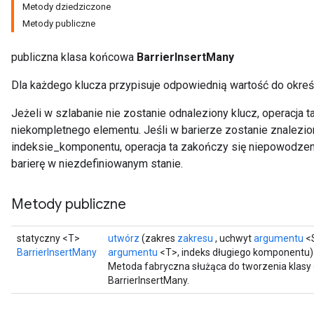
Metody dziedziczone
Metody publiczne
publiczna klasa końcowa
BarrierInsertMany
Dla każdego klucza przypisuje odpowiednią wartość do okre
Jeżeli w szlabanie nie zostanie odnaleziony klucz, operacja
niekompletnego elementu. Jeśli w barierze zostanie znalezio
indeksie_komponentu, operacja ta zakończy się niepowod
barierę w niezdefiniowanym stanie.
Metody publiczne
statyczny <T>
utwórz
(zakres
zakresu
, uchwyt
argumentu
<S
BarrierInsertMany
argumentu
<T>, indeks długiego komponentu)
Metoda fabryczna służąca do tworzenia klasy
BarrierInsertMany.