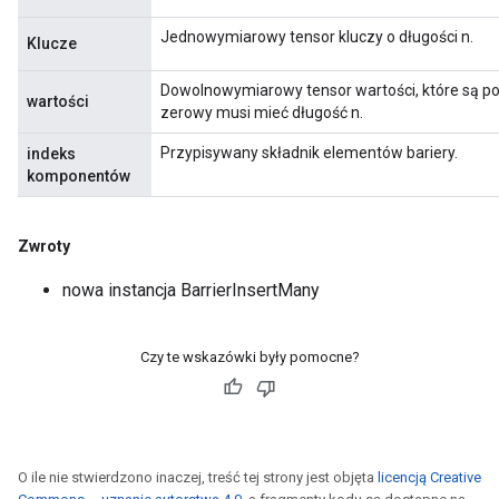
Jednowymiarowy tensor kluczy o długości n.
Klucze
Dowolnowymiarowy tensor wartości, które są p
wartości
zerowy musi mieć długość n.
Przypisywany składnik elementów bariery.
indeks
komponentów
ush
Zwroty
andleOp
nowa instancja BarrierInsertMany
Czy te wskazówki były pomocne?
Split
O ile nie stwierdzono inaczej, treść tej strony jest objęta
licencją Creative