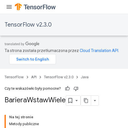
TensorFlow v2.3.0
Ta strona została przetłumaczona przez
Cloud Translation API
.
TensorFlow
API
TensorFlow v2.3.0
Java
Czy te wskazówki były pomocne?
Bariera
Wstaw
Wiele
Na tej stronie
Metody publiczne