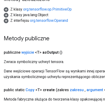
Z klasy
org.tensorflow.op.PrimitiveOp
Z klasy java.lang.Object
Z interfejsu
org.tensorflow.Operand
Metody publiczne
publiczne
wyjście
<T>
as
Output
()
Zwraca symboliczny uchwyt tensora.
Dane wejściowe operacji TensorFlow są wynikami innej operac
uzyskania symbolicznego uchwytu reprezentującego obliczen
tch
public static
Copy
<T>
create
(zakres
zakresu
,
argument
Metoda fabryczna służąca do tworzenia klasy opakowującej 
ch