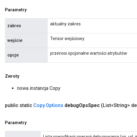
Parametry
aktualny zakres
zakres
Tensor wejściowy.
wejście
przenosi opcjonalne wartości atrybutów
opcje
Zwroty
nowa instancja Copy
public static
Copy
.
Options
debug
Ops
Spec
(List<String> d
Parametry
Lista specyfikacji operacji debugowania (op, url,