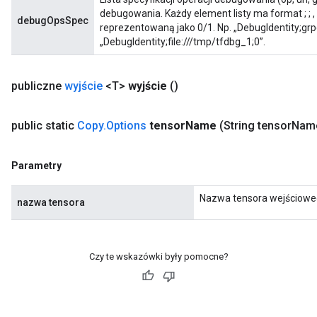
debugowania. Każdy element listy ma format
;
;
,
debugOpsSpec
reprezentowaną jako 0/1. Np. „DebugIdentity;grpc
„DebugIdentity;file:///tmp/tfdbg_1;0”.
publiczne
wyjście
<T>
wyjście
()
public static
Copy
.
Options
tensor
Name
(String tensor
Nam
Parametry
Nazwa tensora wejściowe
nazwa tensora
Czy te wskazówki były pomocne?