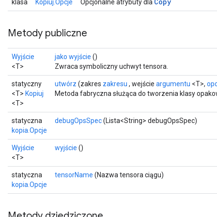
Copy
klasa
Kopiuj.Opcje
Opcjonalne atrybuty dla
Metody publiczne
Wyjście
jako wyjście
()
<T>
Zwraca symboliczny uchwyt tensora.
statyczny
utwórz
(zakres
zakresu
, wejście
argumentu
<T>,
opc
<T>
Kopiuj
Metoda fabryczna służąca do tworzenia klasy opako
<T>
statyczna
debugOpsSpec
(Lista<String> debugOpsSpec)
kopia.Opcje
Wyjście
wyjście
()
<T>
statyczna
tensorName
(Nazwa tensora ciągu)
kopia.Opcje
Metody dziedziczone