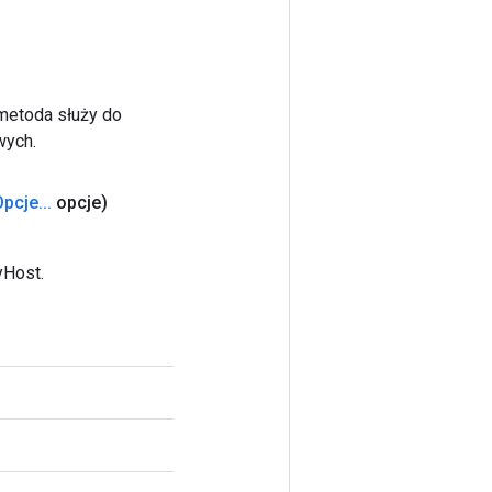
 metoda służy do
wych.
Opcje
.
.
.
opcje)
yHost.