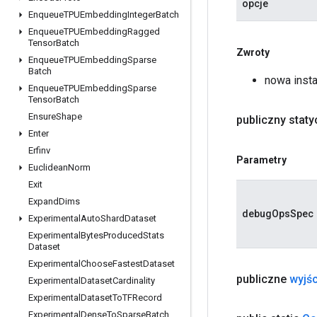
opcje
Enqueue
TPUEmbedding
Integer
Batch
Enqueue
TPUEmbedding
Ragged
Tensor
Batch
Zwroty
Enqueue
TPUEmbedding
Sparse
Batch
nowa inst
Enqueue
TPUEmbedding
Sparse
Tensor
Batch
Ensure
Shape
publiczny stat
Enter
Erfinv
Parametry
Euclidean
Norm
Exit
Expand
Dims
debugOpsSpec
Experimental
Auto
Shard
Dataset
Experimental
Bytes
Produced
Stats
Dataset
Experimental
Choose
Fastest
Dataset
publiczne
wyjśc
Experimental
Dataset
Cardinality
Experimental
Dataset
To
TFRecord
Experimental
Dense
To
Sparse
Batch