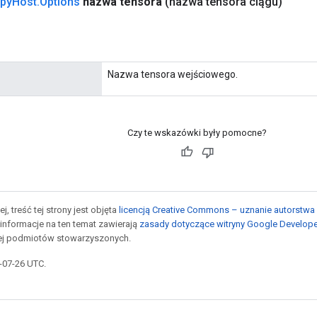
py
Host
.
Options
nazwa tensora
(nazwa tensora ciągu)
Nazwa tensora wejściowego.
Czy te wskazówki były pomocne?
j, treść tej strony jest objęta
licencją Creative Commons – uznanie autorstwa 
informacje na ten temat zawierają
zasady dotyczące witryny Google Develop
jej podmiotów stowarzyszonych.
5-07-26 UTC.