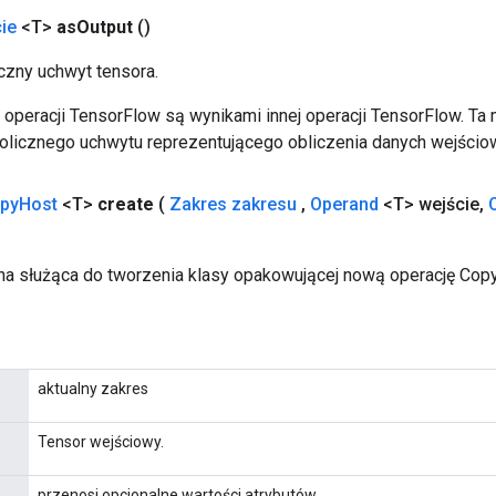
ie
<T>
as
Output
()
zny uchwyt tensora.
operacji TensorFlow są wynikami innej operacji TensorFlow. Ta
licznego uchwytu reprezentującego obliczenia danych wejścio
py
Host
<T>
create
(
Zakres zakresu
,
Operand
<T> wejście
,
a służąca do tworzenia klasy opakowującej nową operację Cop
aktualny zakres
Tensor wejściowy.
przenosi opcjonalne wartości atrybutów