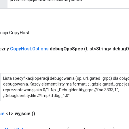
ancja CopyHost
yczny
Copy
Host
.
Options
debug
Ops
Spec
(List<String> debug
O
Lista specyfikacji operacji debugowania (op, url, gated_grpc) dla doł
debugowania. Każdy element listy ma format
;
;
, gdzie gated_grpc je
reprezentowaną jako 0/1. Np. „DebugIdentity;grpc://foo:3333;1”,
„DebugIdentity;file:///tmp/tfdbg_1;0”.
ie
<T>
wyjście
()