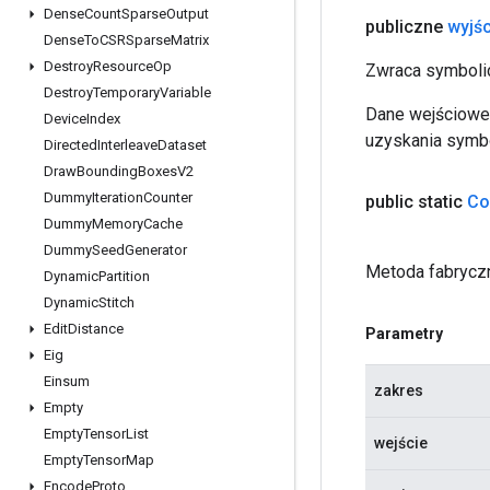
Dense
Count
Sparse
Output
publiczne
wyjśc
Dense
To
CSRSparse
Matrix
Destroy
Resource
Op
Zwraca symbolic
Destroy
Temporary
Variable
Dane wejściowe 
Device
Index
uzyskania symbo
Directed
Interleave
Dataset
Draw
Bounding
Boxes
V2
Dummy
Iteration
Counter
public static
Co
Dummy
Memory
Cache
Dummy
Seed
Generator
Metoda fabryczn
Dynamic
Partition
Dynamic
Stitch
Edit
Distance
Parametry
Eig
Einsum
zakres
Empty
Empty
Tensor
List
wejście
Empty
Tensor
Map
Encode
Proto