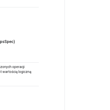
ps
Spec)
ączonych operacji
st wartością logiczną