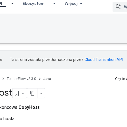
PI
Ekosystem
Więcej
Ta strona została przetłumaczona przez
Cloud Translation API
.
TensorFlow v2.3.0
Java
Czy te
ost
a końcowa
CopyHost
o hosta.