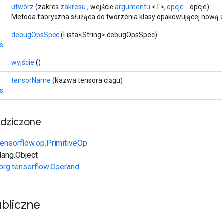
utwórz
(zakres
zakresu
, wejście
argumentu
<T>,
opcje...
opcje)
Metoda fabryczna służąca do tworzenia klasy opakowującej nową 
debugOpsSpec
(Lista<String> debugOpsSpec)
s
wyjście
()
tensorName
(Nazwa tensora ciągu)
s
edziczone
tensorflow.op.PrimitiveOp
.lang.Object
org.tensorflow.Operand
bliczne