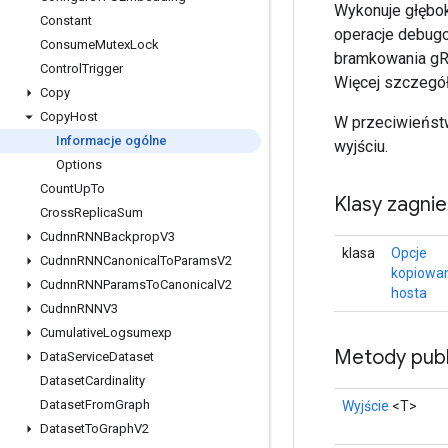
Wykonuje głębok
Constant
operacje debugo
Consume
Mutex
Lock
bramkowania gRP
Control
Trigger
Więcej szczegół
Copy
Copy
Host
W przeciwieństw
Informacje ogólne
wyjściu.
Options
Count
Up
To
Klasy zagni
Cross
Replica
Sum
Cudnn
RNNBackprop
V3
klasa
Opcje
Cudnn
RNNCanonical
To
Params
V2
kopiowa
Cudnn
RNNParams
To
Canonical
V2
hosta
Cudnn
RNNV3
Cumulative
Logsumexp
Metody publ
Data
Service
Dataset
Dataset
Cardinality
Dataset
From
Graph
Wyjście
<T>
Dataset
To
Graph
V2