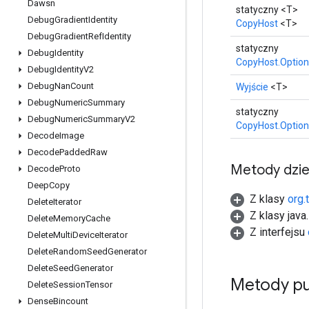
Dawsn
statyczny <T>
Debug
Gradient
Identity
CopyHost
<T>
Debug
Gradient
Ref
Identity
statyczny
Debug
Identity
CopyHost.Option
Debug
Identity
V2
Debug
Nan
Count
Wyjście
<T>
Debug
Numeric
Summary
statyczny
Debug
Numeric
Summary
V2
CopyHost.Option
Decode
Image
Decode
Padded
Raw
Metody dzi
Decode
Proto
Deep
Copy
Z klasy
org.
Delete
Iterator
Z klasy java
Delete
Memory
Cache
Z interfejsu
Delete
Multi
Device
Iterator
Delete
Random
Seed
Generator
Delete
Seed
Generator
Metody pu
Delete
Session
Tensor
Dense
Bincount