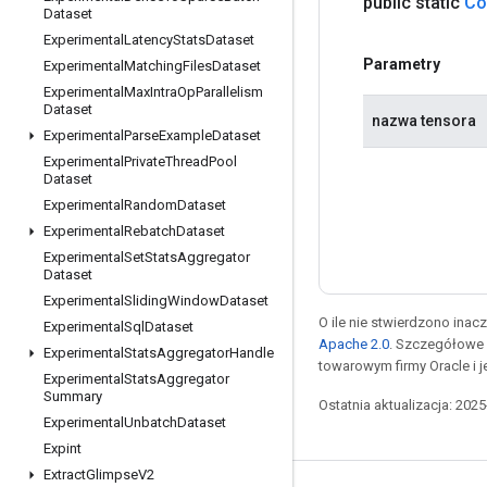
public static
Co
Dataset
Experimental
Latency
Stats
Dataset
Parametry
Experimental
Matching
Files
Dataset
Experimental
Max
Intra
Op
Parallelism
Dataset
nazwa tensora
Experimental
Parse
Example
Dataset
Experimental
Private
Thread
Pool
Dataset
Experimental
Random
Dataset
Experimental
Rebatch
Dataset
Experimental
Set
Stats
Aggregator
Dataset
Experimental
Sliding
Window
Dataset
O ile nie stwierdzono inacze
Experimental
Sql
Dataset
Apache 2.0
. Szczegółowe 
Experimental
Stats
Aggregator
Handle
towarowym firmy Oracle i 
Experimental
Stats
Aggregator
Summary
Ostatnia aktualizacja: 202
Experimental
Unbatch
Dataset
Expint
Extract
Glimpse
V2