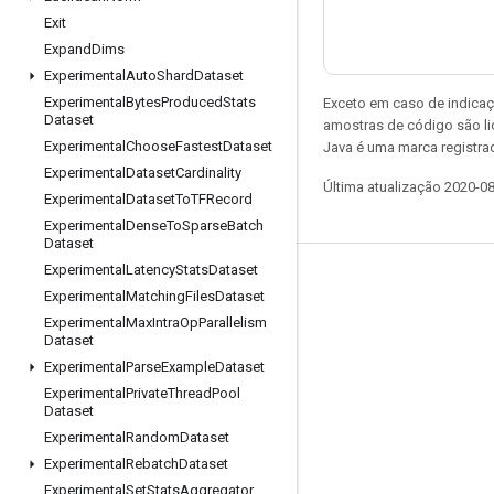
Exit
Expand
Dims
Experimental
Auto
Shard
Dataset
Experimental
Bytes
Produced
Stats
Exceto em caso de indicaç
Dataset
amostras de código são l
Experimental
Choose
Fastest
Dataset
Java é uma marca registrad
Experimental
Dataset
Cardinality
Última atualização 2020-0
Experimental
Dataset
To
TFRecord
Experimental
Dense
To
Sparse
Batch
Dataset
Experimental
Latency
Stats
Dataset
Permanecer conectado
Experimental
Matching
Files
Dataset
Blog
Experimental
Max
Intra
Op
Parallelism
Dataset
Fórum
Experimental
Parse
Example
Dataset
GitHub
Experimental
Private
Thread
Pool
Dataset
Twitter
Experimental
Random
Dataset
YouTube
Experimental
Rebatch
Dataset
Experimental
Set
Stats
Aggregator