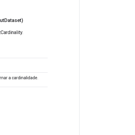
ut
Dataset)
ardinality.
nar a cardinalidade.