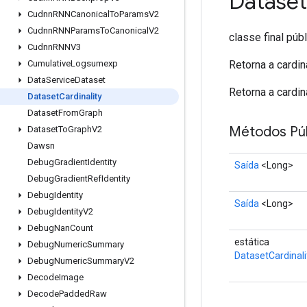
Dataset
Cudnn
RNNCanonical
To
Params
V2
Cudnn
RNNParams
To
Canonical
V2
classe final púb
Cudnn
RNNV3
Retorna a cardin
Cumulative
Logsumexp
Data
Service
Dataset
Retorna a cardin
Dataset
Cardinality
Dataset
From
Graph
Métodos Púb
Dataset
To
Graph
V2
Dawsn
Debug
Gradient
Identity
Saída
<Long>
Debug
Gradient
Ref
Identity
Debug
Identity
Saída
<Long>
Debug
Identity
V2
Debug
Nan
Count
estática
Debug
Numeric
Summary
DatasetCardinali
Debug
Numeric
Summary
V2
Decode
Image
Decode
Padded
Raw