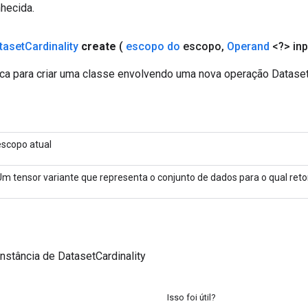
nhecida.
taset
Cardinality
create
(
escopo do
escopo
,
Operand
<?> inp
ca para criar uma classe envolvendo uma nova operação DatasetC
escopo atual
Um tensor variante que representa o conjunto de dados para o qual retor
nstância de DatasetCardinality
Isso foi útil?