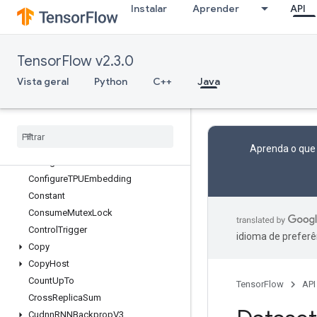
Instalar
Aprender
API
ChooseFastestDataset
ClipByValue
CollectiveGather
TensorFlow v2.3.0
CollectivePermute
CollectiveReduceV2
Vista geral
Python
C++
Java
CombinedNonMaxSuppression
Compress
Element
Compute
Batch
Size
Concat
Aprenda o que
Configure
Distributed
TPU
Configure
TPUEmbedding
Constant
Consume
Mutex
Lock
Control
Trigger
idioma de preferê
Copy
Copy
Host
Count
Up
To
TensorFlow
API
Cross
Replica
Sum
Cudnn
RNNBackprop
V3