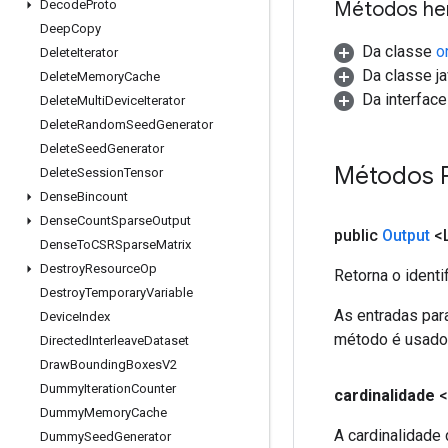
Métodos he
Decode
Proto
Deep
Copy
Da classe
o
Delete
Iterator
Da classe ja
Delete
Memory
Cache
Da interfac
Delete
Multi
Device
Iterator
Delete
Random
Seed
Generator
Delete
Seed
Generator
Métodos 
Delete
Session
Tensor
Dense
Bincount
Dense
Count
Sparse
Output
public
Output
<
Dense
To
CSRSparse
Matrix
Destroy
Resource
Op
Retorna o identi
Destroy
Temporary
Variable
As entradas par
Device
Index
método é usado p
Directed
Interleave
Dataset
Draw
Bounding
Boxes
V2
Dummy
Iteration
Counter
cardinalidade
Dummy
Memory
Cache
A cardinalidade
Dummy
Seed
Generator