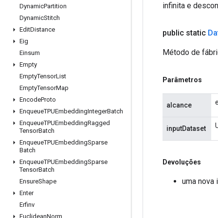
infinita e desco
Dynamic
Partition
Dynamic
Stitch
Edit
Distance
public static
Da
Eig
Método de fábri
Einsum
Empty
Empty
Tensor
List
Parâmetros
Empty
Tensor
Map
Encode
Proto
alcance
Enqueue
TPUEmbedding
Integer
Batch
Enqueue
TPUEmbedding
Ragged
inputDataset
Tensor
Batch
Enqueue
TPUEmbedding
Sparse
Batch
Devoluções
Enqueue
TPUEmbedding
Sparse
Tensor
Batch
uma nova i
Ensure
Shape
Enter
Erfinv
Euclidean
Norm