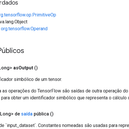
rdados
rg.tensorflow.op.PrimitiveOp
va.lang.Object
e
org.tensorflow.Operand
Públicos
Long>
as
Output
()
ficador simbólico de um tensor.
a as operações do TensorFlow são saídas de outra operação do
ara obter um identificador simbólico que representa o cálculo 
<Long> de
saída
pública
()
 de `input_dataset`. Constantes nomeadas são usadas para repre