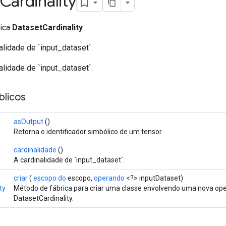
Cardinality
lica
DatasetCardinality
alidade de `input_dataset`.
alidade de `input_dataset`.
licos
asOutput
()
Retorna o identificador simbólico de um tensor.
cardinalidade
()
A cardinalidade de `input_dataset`.
criar
(
escopo do
escopo,
operando
<?> inputDataset)
ty
Método de fábrica para criar uma classe envolvendo uma nova op
DatasetCardinality.