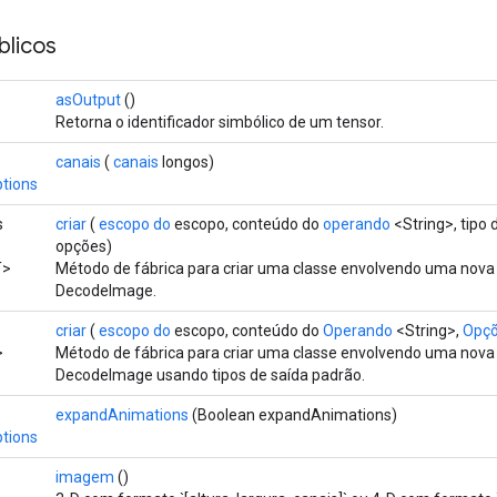
licos
asOutput
()
Retorna o identificador simbólico de um tensor.
canais
(
canais
longos)
tions
s
criar
(
escopo do
escopo, conteúdo do
operando
<String>, tipo 
opções)
T>
Método de fábrica para criar uma classe envolvendo uma nov
DecodeImage.
criar
(
escopo do
escopo, conteúdo do
Operando
<String>,
Opçõe
>
Método de fábrica para criar uma classe envolvendo uma nov
DecodeImage usando tipos de saída padrão.
expandAnimations
(Boolean expandAnimations)
tions
imagem
()