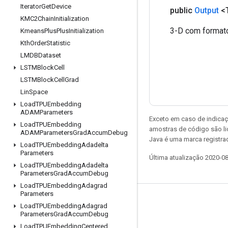
Iterator
Get
Device
public
Output
<
KMC2Chain
Initialization
3-D com formato `
Kmeans
Plus
Plus
Initialization
Kth
Order
Statistic
LMDBDataset
LSTMBlock
Cell
LSTMBlock
Cell
Grad
Lin
Space
Load
TPUEmbedding
ADAMParameters
Exceto em caso de indicaç
Load
TPUEmbedding
amostras de código são l
ADAMParameters
Grad
Accum
Debug
Java é uma marca registrad
Load
TPUEmbedding
Adadelta
Parameters
Última atualização 2020-0
Load
TPUEmbedding
Adadelta
Parameters
Grad
Accum
Debug
Load
TPUEmbedding
Adagrad
Parameters
Permanecer conectado
Load
TPUEmbedding
Adagrad
Parameters
Grad
Accum
Debug
Blog
Load
TPUEmbedding
Centered