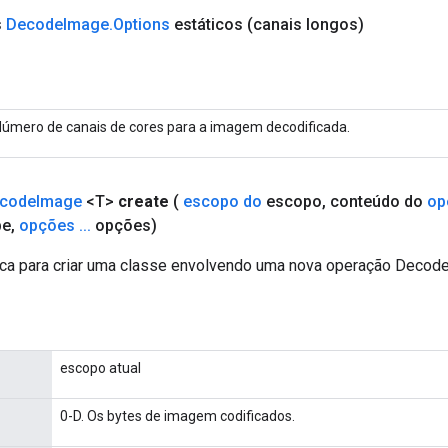
s
Decode
Image
.
Options
estáticos
(canais longos)
úmero de canais de cores para a imagem decodificada.
code
Image
<T>
create
(
escopo do
escopo
,
conteúdo do
op
pe
,
opções
.
.
.
opções)
ca para criar uma classe envolvendo uma nova operação Decod
escopo atual
0-D. Os bytes de imagem codificados.