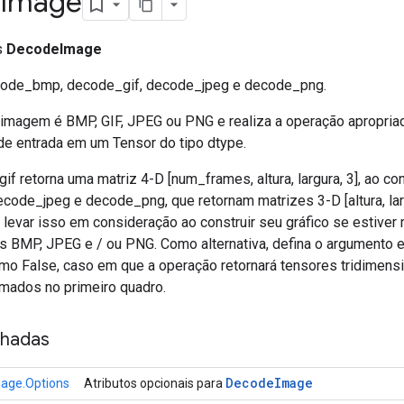
Image
ss
DecodeImage
code_bmp, decode_gif, decode_jpeg e decode_png.
imagem é BMP, GIF, JPEG ou PNG e realiza a operação apropriad
 de entrada em um Tensor do tipo dtype.
if retorna uma matriz 4-D [num_frames, altura, largura, 3], ao con
ode_jpeg e decode_png, que retornam matrizes 3-D [altura, lar
 levar isso em consideração ao construir seu gráfico se estiver
s BMP, JPEG e / ou PNG. Como alternativa, defina o argumento
mo False, caso em que a operação retornará tensores tridimensi
imados no primeiro quadro.
nhadas
Decode
Image
age.Options
Atributos opcionais para