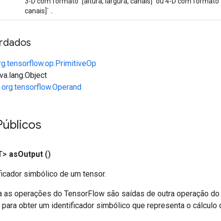
3-D com formato `[altura, largura, canais]` ou 4-D com formato `
canais]` ..
rdados
rg.tensorflow.op.PrimitiveOp
va.lang.Object
e
org.tensorflow.Operand
Públicos
T>
as
Output
()
ficador simbólico de um tensor.
a as operações do TensorFlow são saídas de outra operação do
ara obter um identificador simbólico que representa o cálculo 