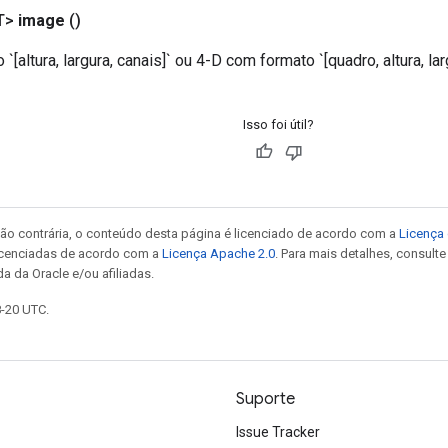
T>
image
()
[altura, largura, canais]` ou 4-D com formato `[quadro, altura, largu
Isso foi útil?
ão contrária, o conteúdo desta página é licenciado de acordo com a
Licença 
icenciadas de acordo com a
Licença Apache 2.0
. Para mais detalhes, consult
a da Oracle e/ou afiliadas.
8-20 UTC.
Suporte
Issue Tracker