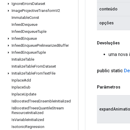
Ignore
Errors
Dataset
conteúdo
Image
Projective
Transform
V2
Immutable
Const
opções
Infeed
Dequeue
Infeed
Dequeue
Tuple
Infeed
Enqueue
Devoluções
Infeed
Enqueue
Prelinearized
Buffer
Infeed
Enqueue
Tuple
uma nova 
Initialize
Table
Initialize
Table
From
Dataset
public static
De
Initialize
Table
From
Text
File
Inplace
Add
Parâmetros
Inplace
Sub
Inplace
Update
Is
Boosted
Trees
Ensemble
Initialized
Is
Boosted
Trees
Quantile
Stream
expandAnimati
Resource
Initialized
Is
Variable
Initialized
Isotonic
Regression