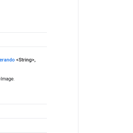
erando
<String>
,
eImage.