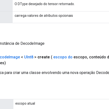
O DType desejado do tensor retornado.
carrega valores de atributos opcionais
instância de DecodeImage
code
Image
<
UInt8
>
create
(
escopo do
escopo
,
conteúdo 
es)
ca para criar uma classe envolvendo uma nova operação Decod
.
escopo atual