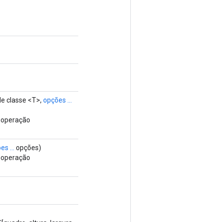
de classe <T>,
opções ...
a operação
s ...
opções)
a operação