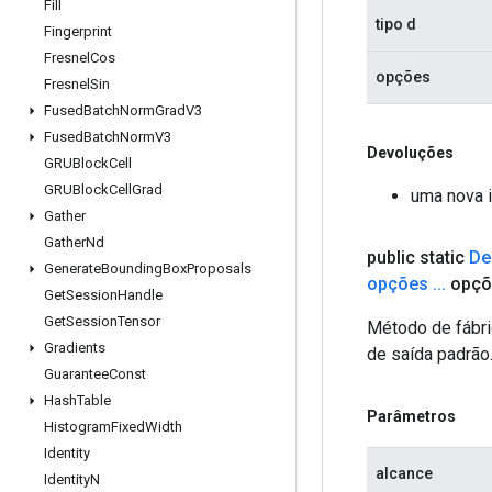
Fill
tipo d
Fingerprint
Fresnel
Cos
opções
Fresnel
Sin
Fused
Batch
Norm
Grad
V3
Fused
Batch
Norm
V3
Devoluções
GRUBlock
Cell
GRUBlock
Cell
Grad
uma nova 
Gather
Gather
Nd
public static
De
Generate
Bounding
Box
Proposals
opções
.
.
.
opçõ
Get
Session
Handle
Get
Session
Tensor
Método de fábri
Gradients
de saída padrão
Guarantee
Const
Hash
Table
Parâmetros
Histogram
Fixed
Width
Identity
alcance
Identity
N