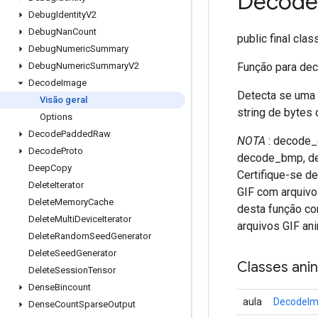
Decode
Debug
Identity
V2
Debug
Nan
Count
public final cla
Debug
Numeric
Summary
Função para de
Debug
Numeric
Summary
V2
Decode
Image
Detecta se uma 
Visão geral
string de bytes
Options
Decode
Padded
Raw
NOTA
: decode_g
Decode
Proto
decode_bmp, dec
Deep
Copy
Certifique-se de
Delete
Iterator
GIF com arquivo
Delete
Memory
Cache
desta função co
Delete
Multi
Device
Iterator
arquivos GIF an
Delete
Random
Seed
Generator
Delete
Seed
Generator
Classes ani
Delete
Session
Tensor
Dense
Bincount
aula
DecodeIm
Dense
Count
Sparse
Output