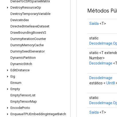
Dense
To
CSRSparse
Matrix
Destroy
Resource
Op
Métodos Púb
Destroy
Temporary
Variable
Device
Index
Saída
<T>
Directed
Interleave
Dataset
Draw
Bounding
Boxes
V2
static
Dummy
Iteration
Counter
DecodeImage.Op
Dummy
Memory
Cache
Dummy
Seed
Generator
static <T extend
Dynamic
Partition
Number>
DecodeImage
<
Dynamic
Stitch
Edit
Distance
Eig
DecodeImage
Einsum
estático <
UInt8
Empty
Empty
Tensor
List
static
Empty
Tensor
Map
DecodeImage.Op
Encode
Proto
Saída
<T>
Enqueue
TPUEmbedding
Integer
Batch