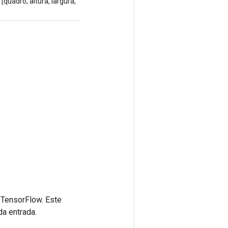
[quadro, altura, largura,
 TensorFlow. Este
da entrada.