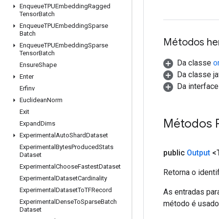
Enqueue
TPUEmbedding
Ragged
Tensor
Batch
Enqueue
TPUEmbedding
Sparse
Batch
Métodos he
Enqueue
TPUEmbedding
Sparse
Tensor
Batch
Da classe
o
Ensure
Shape
Da classe ja
Enter
Da interfac
Erfinv
Euclidean
Norm
Exit
Métodos 
Expand
Dims
Experimental
Auto
Shard
Dataset
Experimental
Bytes
Produced
Stats
public
Output
<
Dataset
Experimental
Choose
Fastest
Dataset
Retorna o identi
Experimental
Dataset
Cardinality
Experimental
Dataset
To
TFRecord
As entradas par
Experimental
Dense
To
Sparse
Batch
método é usado p
Dataset