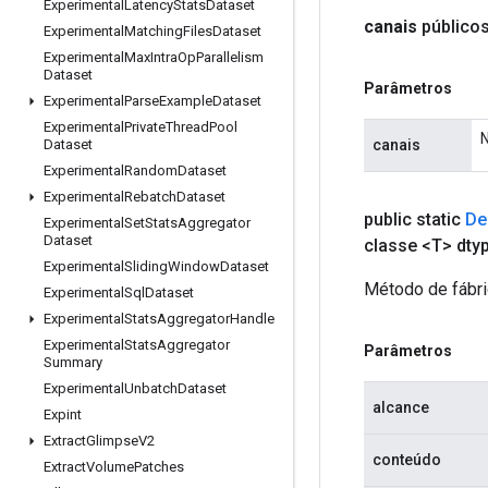
Experimental
Latency
Stats
Dataset
canais
público
Experimental
Matching
Files
Dataset
Experimental
Max
Intra
Op
Parallelism
Dataset
Parâmetros
Experimental
Parse
Example
Dataset
Experimental
Private
Thread
Pool
N
canais
Dataset
Experimental
Random
Dataset
Experimental
Rebatch
Dataset
public static
De
Experimental
Set
Stats
Aggregator
Dataset
classe <T> dty
Experimental
Sliding
Window
Dataset
Método de fábri
Experimental
Sql
Dataset
Experimental
Stats
Aggregator
Handle
Experimental
Stats
Aggregator
Parâmetros
Summary
Experimental
Unbatch
Dataset
alcance
Expint
Extract
Glimpse
V2
conteúdo
Extract
Volume
Patches