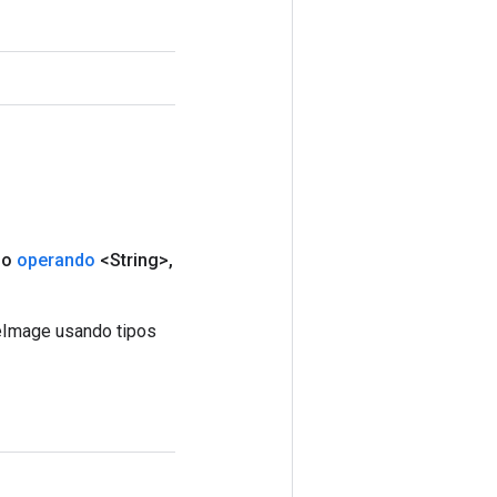
do
operando
<String>
,
eImage usando tipos