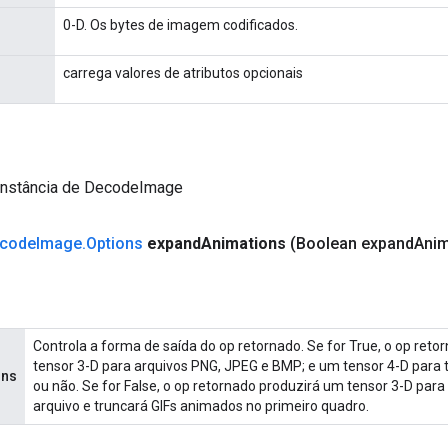
0-D. Os bytes de imagem codificados.
carrega valores de atributos opcionais
instância de DecodeImage
code
Image
.
Options
expand
Animations
(Boolean expand
Anim
Controla a forma de saída do op retornado. Se for True, o op ret
tensor 3-D para arquivos PNG, JPEG e BMP; e um tensor 4-D para 
ons
ou não. Se for False, o op retornado produzirá um tensor 3-D para
arquivo e truncará GIFs animados no primeiro quadro.