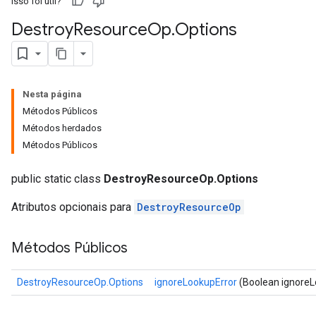
Isso foi útil?
Destroy
Resource
Op
.
Options
Nesta página
Métodos Públicos
Métodos herdados
Métodos Públicos
public static class
DestroyResourceOp.Options
Atributos opcionais para
DestroyResourceOp
Métodos Públicos
DestroyResourceOp.Options
ignoreLookupError
(Boolean ignoreL
tch