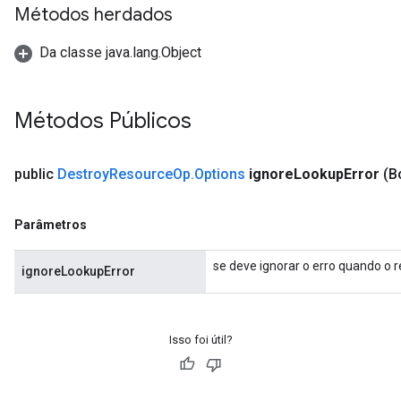
Métodos herdados
ch
Da classe java.lang.Object
Métodos Públicos
public
Destroy
Resource
Op
.
Options
ignore
Lookup
Error
(B
Parâmetros
se deve ignorar o erro quando o r
ignoreLookupError
Isso foi útil?