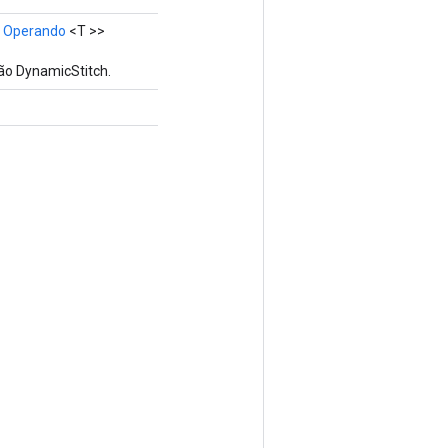
<
Operando
<T >>
ão DynamicStitch.