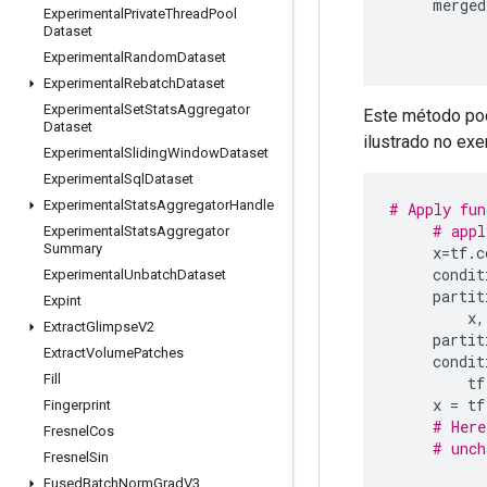
     merged
Experimental
Private
Thread
Pool
Dataset
Experimental
Random
Dataset
Experimental
Rebatch
Dataset
Experimental
Set
Stats
Aggregator
Este método pod
Dataset
ilustrado no exe
Experimental
Sliding
Window
Dataset
Experimental
Sql
Dataset
Experimental
Stats
Aggregator
Handle
# Apply fun
# appl
Experimental
Stats
Aggregator
Summary
     x
=
tf
.
c
     condit
Experimental
Unbatch
Dataset
     partit
Expint
         x
,
Extract
Glimpse
V2
     partit
Extract
Volume
Patches
     condit
Fill
         tf
     x 
=
 tf
Fingerprint
# Here
Fresnel
Cos
# unch
Fresnel
Sin
Fused
Batch
Norm
Grad
V3