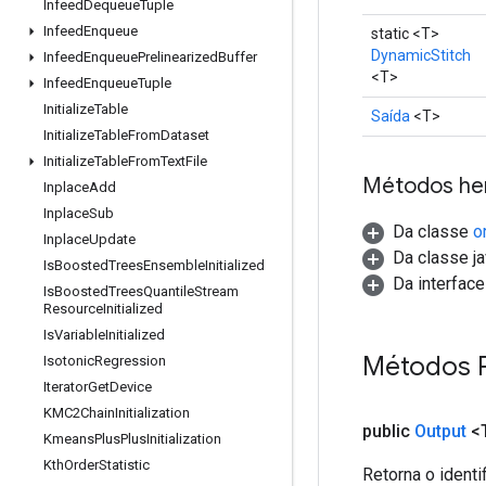
Infeed
Dequeue
Tuple
Infeed
Enqueue
static <T>
DynamicStitch
Infeed
Enqueue
Prelinearized
Buffer
<T>
Infeed
Enqueue
Tuple
Initialize
Table
Saída
<T>
Initialize
Table
From
Dataset
Initialize
Table
From
Text
File
Métodos he
Inplace
Add
Inplace
Sub
Da classe
o
Inplace
Update
Da classe ja
Is
Boosted
Trees
Ensemble
Initialized
Da interfac
Is
Boosted
Trees
Quantile
Stream
Resource
Initialized
Is
Variable
Initialized
Métodos 
Isotonic
Regression
Iterator
Get
Device
KMC2Chain
Initialization
public
Output
<
Kmeans
Plus
Plus
Initialization
Kth
Order
Statistic
Retorna o identi