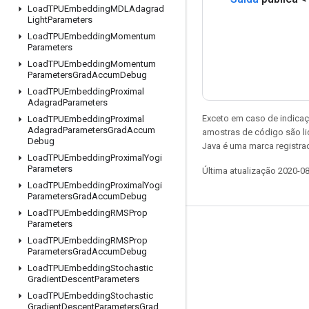
Load
TPUEmbedding
MDLAdagrad
Light
Parameters
Load
TPUEmbedding
Momentum
Parameters
Load
TPUEmbedding
Momentum
Parameters
Grad
Accum
Debug
Load
TPUEmbedding
Proximal
Adagrad
Parameters
Exceto em caso de indicaç
Load
TPUEmbedding
Proximal
Adagrad
Parameters
Grad
Accum
amostras de código são l
Debug
Java é uma marca registrad
Load
TPUEmbedding
Proximal
Yogi
Parameters
Última atualização 2020-0
Load
TPUEmbedding
Proximal
Yogi
Parameters
Grad
Accum
Debug
Load
TPUEmbedding
RMSProp
Parameters
Permanecer conectado
Load
TPUEmbedding
RMSProp
Parameters
Grad
Accum
Debug
Blog
Load
TPUEmbedding
Stochastic
Fórum
Gradient
Descent
Parameters
Load
TPUEmbedding
Stochastic
GitHub
Gradient
Descent
Parameters
Grad