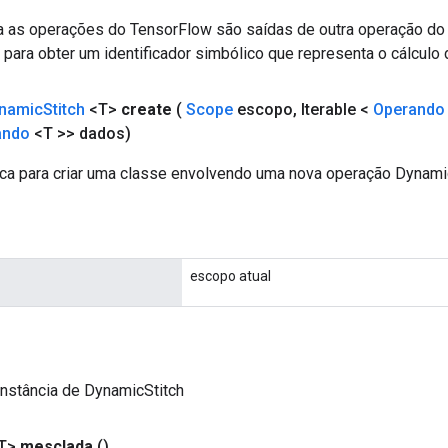
a as operações do TensorFlow são saídas de outra operação do
ara obter um identificador simbólico que representa o cálculo 
namic
Stitch
<T>
create
(
Scope
escopo
,
Iterable <
Operando
ando
<T >> dados)
ca para criar uma classe envolvendo uma nova operação Dynamic
escopo atual
nstância de DynamicStitch
T>
mesclada
()