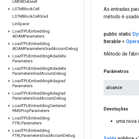
LMDBDataset
As entradas par
LSTMBlock
Cell
método é usado p
LSTMBlock
Cell
Grad
Lin
Space
Load
TPUEmbedding
public static
Dy
ADAMParameters
Iterable <
Oper
Load
TPUEmbedding
ADAMParameters
Grad
Accum
Debug
Método de fábri
Load
TPUEmbedding
Adadelta
Parameters
Load
TPUEmbedding
Adadelta
Parâmetros
Parameters
Grad
Accum
Debug
Load
TPUEmbedding
Adagrad
Parameters
alcance
Load
TPUEmbedding
Adagrad
Parameters
Grad
Accum
Debug
Load
TPUEmbedding
Centered
Devoluções
RMSProp
Parameters
Load
TPUEmbedding
uma nova i
FTRLParameters
Load
TPUEmbedding
FTRLParameters
Grad
Accum
Debug
Saída
pública <