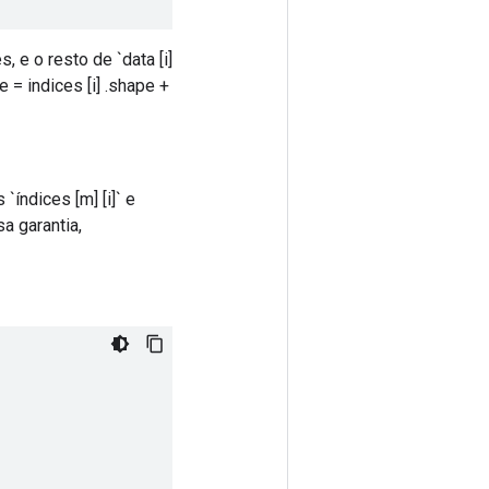
 e o resto de `data [i]
 = indices [i] .shape +
índices [m] [i]` e
sa garantia,