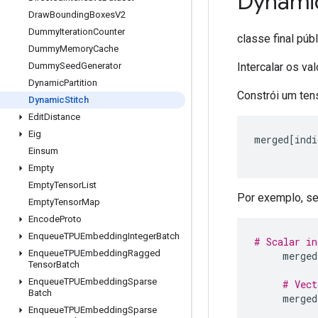
Dynami
Draw
Bounding
Boxes
V2
Dummy
Iteration
Counter
classe final púb
Dummy
Memory
Cache
Intercalar os va
Dummy
Seed
Generator
Dynamic
Partition
Constrói um te
Dynamic
Stitch
Edit
Distance
Eig
merged
[
indi
Einsum
Empty
Empty
Tensor
List
Por exemplo, se 
Empty
Tensor
Map
Encode
Proto
Enqueue
TPUEmbedding
Integer
Batch
# Scalar in
Enqueue
TPUEmbedding
Ragged
     merged
Tensor
Batch
Enqueue
TPUEmbedding
Sparse
# Vect
Batch
     merged
Enqueue
TPUEmbedding
Sparse