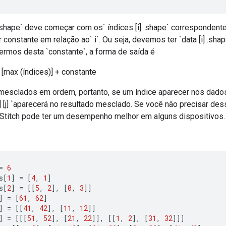
.shape` deve começar com os` índices [i] .shape` correspondentes,
 constante em relação ao` i`. Ou seja, devemos ter `data [i] .shape
termos desta `constante`, a forma de saída é
[max (índices)] + constante
mesclados em ordem, portanto, se um índice aparecer nos dados `
 [n] [j] `aparecerá no resultado mesclado. Se você não precisar des
Stitch pode ter um desempenho melhor em alguns dispositivos.
=
6
s
[
1
]
=
[
4
,
1
]
s
[
2
]
=
[[
5
,
2
],
[
0
,
3
]]
]
=
[
61
,
62
]
]
=
[[
41
,
42
],
[
11
,
12
]]
]
=
[[[
51
,
52
],
[
21
,
22
]],
[[
1
,
2
],
[
31
,
32
]]]