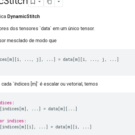
c
Stitch
lica
DynamicStitch
lores dos tensores `data` em um único tensor.
nsor mesclado de modo que
ces
[
m
][
i
,
...,
 j
],
...]
=
 data
[
m
][
i
,
...,
 j
,
...]
cada `índices [m]` é escalar ou vetorial, temos
dices:
[
indices
[
m
],
...]
=
 data
[
m
][...]
or indices:
[
indices
[
m
][
i
],
...]
=
 data
[
m
][
i
,
...]