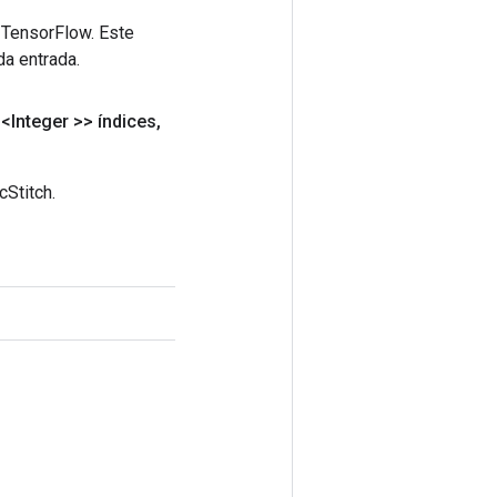
 TensorFlow. Este
da entrada.
<Integer >> índices
,
Stitch.