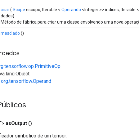
criar
(
Scope
escopo, Iterable <
Operando
<Integer >> índices, Iterable 
dados)
Método de fábrica para criar uma classe envolvendo uma nova operaç
mesclado
()
rdados
rg.tensorflow.op.PrimitiveOp
va.lang.Object
e
org.tensorflow.Operand
Públicos
T>
as
Output
()
ficador simbólico de um tensor.