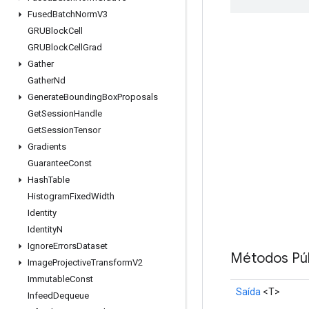
Fused
Batch
Norm
V3
GRUBlock
Cell
GRUBlock
Cell
Grad
Gather
Gather
Nd
Generate
Bounding
Box
Proposals
Get
Session
Handle
Get
Session
Tensor
Gradients
Guarantee
Const
Hash
Table
Histogram
Fixed
Width
Identity
Identity
N
Ignore
Errors
Dataset
Métodos Púb
Image
Projective
Transform
V2
Immutable
Const
Saída
<T>
Infeed
Dequeue