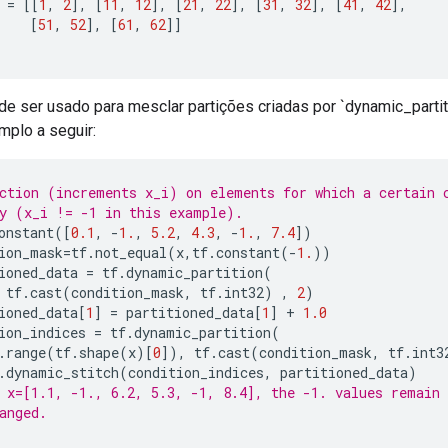
 
=
[[
1
,
2
],
[
11
,
12
],
[
21
,
22
],
[
31
,
32
],
[
41
,
42
],
[
51
,
52
],
[
61
,
62
]]
e ser usado para mesclar partições criadas por `dynamic_parti
mplo a seguir:
ction (increments x_i) on elements for which a certain 
y (x_i != -1 in this example).
onstant
([
0.1
,
-
1.
,
5.2
,
4.3
,
-
1.
,
7.4
])
ion_mask
=
tf
.
not_equal
(
x
,
tf
.
constant
(-
1.
))
ioned_data 
=
 tf
.
dynamic_partition
(
 tf
.
cast
(
condition_mask
,
 tf
.
int32
)
,
2
)
ioned_data
[
1
]
=
 partitioned_data
[
1
]
+
1.0
ion_indices 
=
 tf
.
dynamic_partition
(
.
range
(
tf
.
shape
(
x
)[
0
]),
 tf
.
cast
(
condition_mask
,
 tf
.
int3
.
dynamic_stitch
(
condition_indices
,
 partitioned_data
)
 x=[1.1, -1., 6.2, 5.3, -1, 8.4], the -1. values remain
anged.