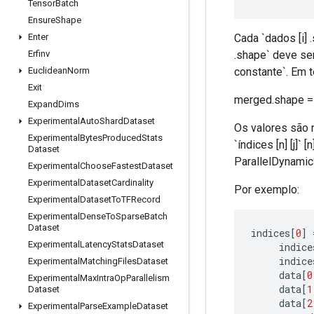
Tensor
Batch
Ensure
Shape
Cada `dados [i] 
Enter
.shape` deve ser
Erfinv
constante`. Em 
Euclidean
Norm
Exit
merged.shape = 
Expand
Dims
Experimental
Auto
Shard
Dataset
Os valores são 
Experimental
Bytes
Produced
Stats
`índices [n] [j]`
Dataset
ParallelDynamic
Experimental
Choose
Fastest
Dataset
Experimental
Dataset
Cardinality
Por exemplo:
Experimental
Dataset
To
TFRecord
Experimental
Dense
To
Sparse
Batch
Dataset
indices
[
0
]
Experimental
Latency
Stats
Dataset
     indice
     indice
Experimental
Matching
Files
Dataset
     data
[
0
Experimental
Max
Intra
Op
Parallelism
     data
[
1
Dataset
     data
[
2
Experimental
Parse
Example
Dataset