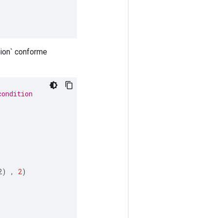
tion` conforme
condition
2
)
,
2
)