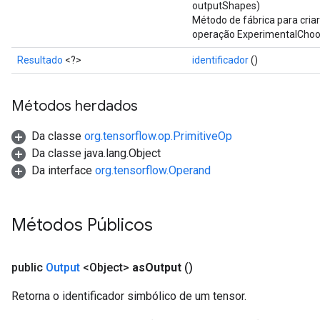
outputShapes)
Método de fábrica para cri
operação ExperimentalChoo
Resultado
<?>
identificador
()
Métodos herdados
Da classe
org.tensorflow.op.PrimitiveOp
Da classe java.lang.Object
Da interface
org.tensorflow.Operand
Métodos Públicos
public
Output
<Object>
as
Output
()
Retorna o identificador simbólico de um tensor.