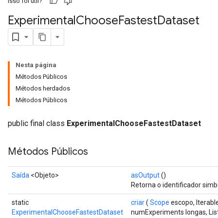
Isso foi útil?
Experimental
Choose
Fastest
Dataset
Nesta página
Métodos Públicos
Métodos herdados
Métodos Públicos
public final class
ExperimentalChooseFastestDataset
Métodos Públicos
Saída
<Objeto>
asOutput
()
Retorna o identificador simb
static
criar
(
Scope
escopo, Iterabl
ExperimentalChooseFastestDataset
numExperiments longas, List