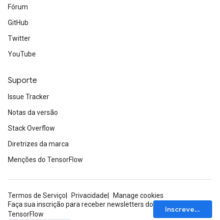
Fórum
rameters
GitHub
adAccumDebug
Twitter
rameters
YouTube
rs
rsGradAccumDebug
ameters
Suporte
rametersGradAccumDebug
Issue Tracker
ers
Notas da versão
tersGradAccumDebug
Stack Overflow
sGradAccumDebug
Diretrizes da marca
escentParameters
Menções do TensorFlow
DescentParametersGradAccumDebug
Termos de Serviço
Privacidade
Manage cookies
Faça sua inscrição para receber newsletters do
Inscrever-se
TensorFlow