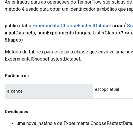
As entradas para as operações do TensorFlow são saídas de 
método é usado para obter um identificador simbólico que rep
public static
Experimental
Choose
Fastest
Dataset
criar
(
Sc
input
Datasets
,
num
Experiments longas
,
List <Class <? >> 
Shapes)
Método de fábrica para criar uma classe que envolve uma no
ExperimentalChooseFastestDataset.
Parâmetros
escopo atual
alcance
Devoluções
uma nova instância de ExperimentalChooseFastestData