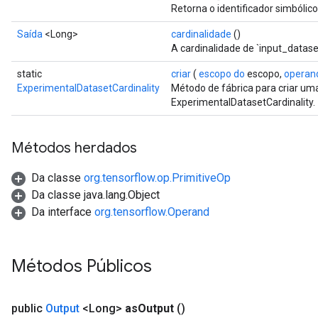
Retorna o identificador simbólic
Saída
<Long>
cardinalidade
()
A cardinalidade de `input_datase
static
criar
(
escopo do
escopo,
operan
ExperimentalDatasetCardinality
Método de fábrica para criar u
ExperimentalDatasetCardinality.
Métodos herdados
Da classe
org.tensorflow.op.PrimitiveOp
Da classe java.lang.Object
Da interface
org.tensorflow.Operand
Métodos Públicos
public
Output
<Long>
as
Output
()