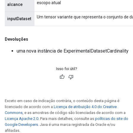
escopo atual
alcance
Um tensor variante que representa o conjunto de da
inputDataset
Devoluções
uma nova instância de ExperimentalDatasetCardinality
Isso foi útil?
adAccumDebug
Exceto em caso de indicação contrária, o conteúdo desta página é
sGradAccumDebug
licenciado de acordo com a
Licença de atribuição 4.0 do Creative
Commons
, e as amostras de código são licenciadas de acordo com a
Licença Apache 2.0
. Para mais detalhes, consulte as
políticas do site do
sGradAccumDebug
Google Developers
. Java é uma marca registrada da Oracle e/ou
rameters
afiliadas.