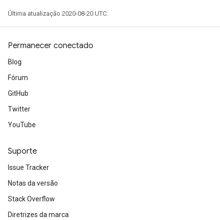
Última atualização 2020-08-20 UTC.
adAccumDebug
rameters
rs
Permanecer conectado
rsGradAccumDebug
Blog
ameters
rametersGradAccumDebug
Fórum
ers
GitHub
tersGradAccumDebug
Twitter
sGradAccumDebug
YouTube
escentParameters
DescentParametersGradAccumDebug
Suporte
Issue Tracker
Notas da versão
Stack Overflow
Diretrizes da marca