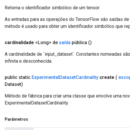
Retorna o identificador simbólico de um tensor.
As entradas para as operações do TensorFlow são saídas de 
método é usado para obter um identificador simbólico que rep
cardinalidade
<Long> de
saída
pública
()
A cardinalidade de `input_dataset`. Constantes nomeadas são
infinita e desconhecida.
public static
Experimental
Dataset
Cardinality
create
(
esco
Dataset)
Método de fábrica para criar uma classe que envolve uma no
ExperimentalDatasetCardinality.
Parâmetros