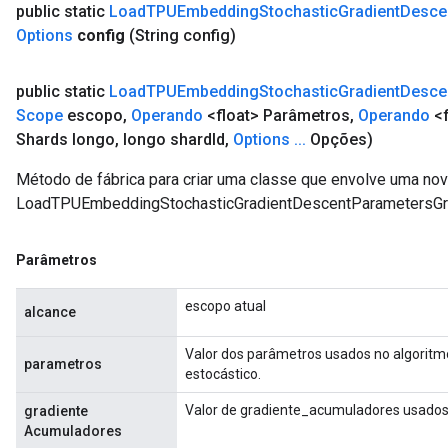
public static
Load
TPUEmbedding
Stochastic
Gradient
Desce
Options
config
(String config)
public static
Load
TPUEmbedding
Stochastic
Gradient
Desce
Scope
escopo
,
Operando
<float> Parâmetros
,
Operando
<f
Shards longo
,
longo shard
Id
,
Options
.
.
.
Opções)
Método de fábrica para criar uma classe que envolve uma no
LoadTPUEmbeddingStochasticGradientDescentParametersG
Parâmetros
escopo atual
alcance
Valor dos parâmetros usados ​​no algorit
parametros
estocástico.
Valor de gradiente_acumuladores usados ​
gradiente
Acumuladores