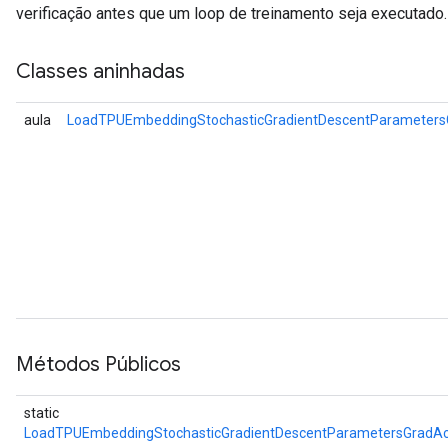
verificação antes que um loop de treinamento seja executado.
Classes aninhadas
aula
LoadTPUEmbeddingStochasticGradientDescentParameter
Métodos Públicos
static
LoadTPUEmbeddingStochasticGradientDescentParametersGradA