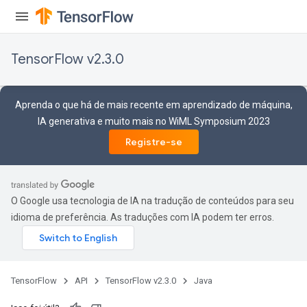
sGradAccumDebug
TensorFlow v2.3.0
sGradAccumDebug
rameters
Aprenda o que há de mais recente em aprendizado de máquina,
adAccumDebug
IA generativa e muito mais no WiML Symposium 2023
rameters
Registre-se
rs
rsGradAccumDebug
ameters
rametersGradAccumDebug
O Google usa tecnologia de IA na tradução de conteúdos para seu
ers
idioma de preferência. As traduções com IA podem ter erros.
tersGradAccumDebug
sGradAccumDebug
escentParameters
TensorFlow
API
TensorFlow v2.3.0
Java
DescentParametersGradAccumDebug