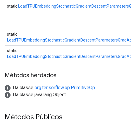
static
LoadTPUEmbeddingStochasticGradientDescentParameter
static
LoadTPUEmbeddingStochasticGradientDescentParametersGradA
static
LoadTPUEmbeddingStochasticGradientDescentParametersGradA
Métodos herdados
Da classe
org.tensorflow.op.PrimitiveOp
Da classe java.lang.Object
Métodos Públicos