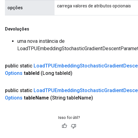
carrega valores de atributos opcionais
opções
e
Devoluções
uma nova instância de
LoadTPUEmbeddingStochasticGradientDescentParame
quantize
public static
Load
TPUEmbedding
Stochastic
Gradient
Desce
e
Options
table
Id
(Long table
Id)
dReluAndRequantize
public static
Load
TPUEmbedding
Stochastic
Gradient
Desce
ndRequantize
Options
table
Name
(String table
Name)
Relu
Isso foi útil?
ReluAndRequantize
e