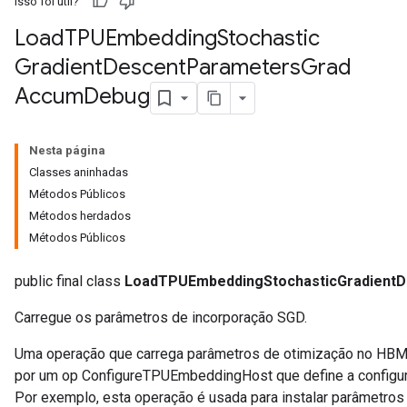
Isso foi útil?
Load
TPUEmbedding
Stochastic
Gradient
Descent
Parameters
Grad
Accum
Debug
Nesta página
Classes aninhadas
Métodos Públicos
Métodos herdados
Métodos Públicos
public final class
LoadTPUEmbeddingStochasticGradient
Carregue os parâmetros de incorporação SGD.
Uma operação que carrega parâmetros de otimização no HBM 
por um op ConfigureTPUEmbeddingHost que define a configura
Por exemplo, esta operação é usada para instalar parâmetro