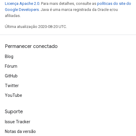
e
Licença Apache 2.0
. Para mais detalhes, consulte as
políticas do site do
Google Developers
. Java é uma marca registrada da Oracle e/ou
afiliadas.
Última atualização 2020-08-20 UTC.
quantize
Permanecer conectado
e
dReluAndRequantize
Blog
Fórum
ndRequantize
GitHub
Twitter
Relu
YouTube
ReluAndRequantize
Suporte
e
Issue Tracker
quantize
Notas da versão
e