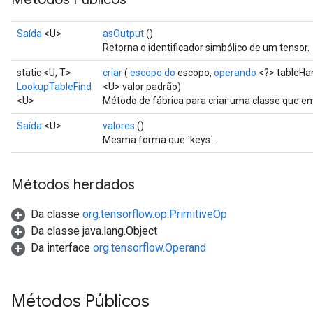
Saída
<U>
asOutput
()
Retorna o identificador simbólico de um tensor.
static <U, T>
criar
(
escopo do
escopo,
operando
<?> tableHa
LookupTableFind
<U> valor padrão)
<U>
Método de fábrica para criar uma classe que e
Saída
<U>
valores
()
Mesma forma que `keys`.
Métodos herdados
Da classe
org.tensorflow.op.PrimitiveOp
Da classe java.lang.Object
Da interface
org.tensorflow.Operand
Métodos Públicos