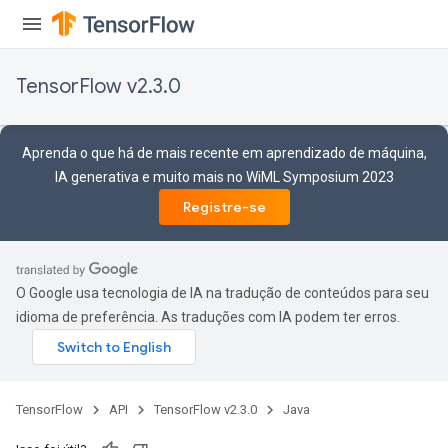
sGradAccumDebug
sGradAccumDebug
TensorFlow v2.3.0
rameters
adAccumDebug
Aprenda o que há de mais recente em aprendizado de máquina,
rameters
IA generativa e muito mais no WiML Symposium 2023
rs
Registre-se
rsGradAccumDebug
ameters
rametersGradAccumDebug
ers
O Google usa tecnologia de IA na tradução de conteúdos para seu
tersGradAccumDebug
idioma de preferência. As traduções com IA podem ter erros.
sGradAccumDebug
escentParameters
DescentParametersGradAccumDebug
TensorFlow
API
TensorFlow v2.3.0
Java