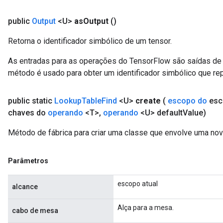
public
Output
<U>
as
Output
()
Retorna o identificador simbólico de um tensor.
As entradas para as operações do TensorFlow são saídas de 
método é usado para obter um identificador simbólico que rep
public static
Lookup
Table
Find
<U>
create
(
escopo do
esc
chaves do
operando
<T>
,
operando
<U> default
Value)
Método de fábrica para criar uma classe que envolve uma no
Parâmetros
escopo atual
alcance
Alça para a mesa.
cabo de mesa