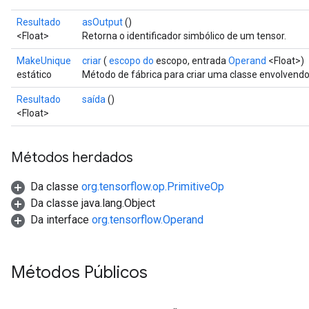
Resultado
asOutput
()
<Float>
Retorna o identificador simbólico de um tensor.
MakeUnique
criar
(
escopo do
escopo, entrada
Operand
<Float>)
estático
Método de fábrica para criar uma classe envolven
Resultado
saída
()
<Float>
Métodos herdados
Da classe
org.tensorflow.op.PrimitiveOp
Da classe java.lang.Object
Da interface
org.tensorflow.Operand
Métodos Públicos