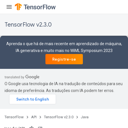
rsGradAccumDebug
ameters
rametersGradAccumDebug
TensorFlow v2.3.0
ers
tersGradAccumDebug
Aprenda o que há de mais recente em aprendizado de máquina,
sGradAccumDebug
IA generativa e muito mais no WiML Symposium 2023
escentParameters
Registre-se
DescentParametersGradAccumDebug
O Google usa tecnologia de IA na tradução de conteúdos para seu
idioma de preferência. As traduções com IA podem ter erros.
TensorFlow
API
TensorFlow v2.3.0
Java