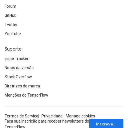
Fórum
ndRequantize
GitHub
Twitter
Relu
YouTube
ReluAndRequantize
Suporte
e
Issue Tracker
quantize
Notas da versão
e
Stack Overflow
Diretrizes da marca
Menções do TensorFlow
Termos de Serviço
Privacidade
Manage cookies
Faça sua inscrição para receber newsletters do
Inscrever-se
TensorFlow