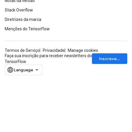
Notas da versão
Stack Overflow
Diretrizes da marca
Menções do TensorFlow
Termos de Serviço
Privacidade
Manage cookies
Faça sua inscrição para receber newsletters do
Inscrever-se
TensorFlow
sGradAccumDebug
rs
tersGradAccumDebug
rs