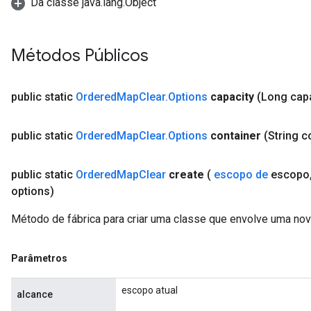
Da classe java.lang.Object
Relu
ReluAndRequantize
Métodos Públicos
e
public static
Ordered
Map
Clear
.
Options
capacity
(Long capa
quantize
e
public static
Ordered
Map
Clear
.
Options
container
(String c
public static
Ordered
Map
Clear
create
(
escopo de
escopo
options)
Método de fábrica para criar uma classe que envolve uma no
Parâmetros
escopo atual
alcance