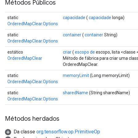
Métodos Públicos
static
capacidade
(
capacidade
longa)
OrderedMapClear.Options
static
container
(
container
String)
OrderedMapClear.Options
estático
criar
(
escopo de
escopo, lista <classe 
OrderedMapClear
Método de fábrica para criar uma cla
e
OrderedMapClear.
static
memoryLimit
(Long memoryLimit)
OrderedMapClear.Options
static
sharedName
(String sharedName)
quantize
OrderedMapClear.Options
e
dReluAndRequantize
Métodos herdados
ndRequantize
Da classe
org.tensorflow.op.PrimitiveOp