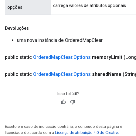
carrega valores de atributos opcionais
opções
Devoluções
uma nova instância de OrderedMapClear
public static
Ordered
Map
Clear
.
Options
memory
Limit
(Lon
public static
Ordered
Map
Clear
.
Options
shared
Name
(Stri
Isso foi útil?
Exceto em caso de indicação contrária, o conteúdo desta página é
licenciado de acordo com a
Licença de atribuição 4.0 do Creative