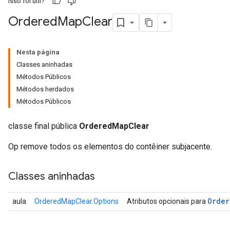
Isso foi útil?
Ordered
Map
Clear
Nesta página
Classes aninhadas
Métodos Públicos
Métodos herdados
Métodos Públicos
classe final pública
OrderedMapClear
Op remove todos os elementos do contêiner subjacente.
Classes aninhadas
Order
aula
OrderedMapClear.Options
Atributos opcionais para