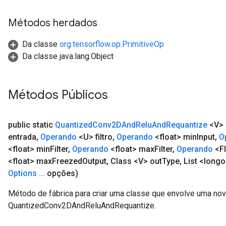
Métodos herdados
Da classe
org.tensorflow.op.PrimitiveOp
Da classe java.lang.Object
Métodos Públicos
public static
Quantized
Conv2DAnd
Relu
And
Requantize
<V>
entrada
,
Operando
<U> filtro
,
Operando
<float> min
Input
,
O
<float> min
Filter
,
Operando
<float> max
Filter
,
Operando
<Fl
<float> max
Freezed
Output
,
Class <V> out
Type
,
List <long
Options
.
.
.
opções)
Método de fábrica para criar uma classe que envolve uma no
QuantizedConv2DAndReluAndRequantize.