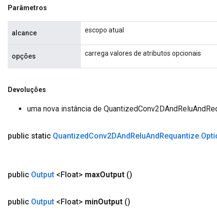
Parâmetros
escopo atual
alcance
carrega valores de atributos opcionais
opções
Devoluções
uma nova instância de QuantizedConv2DAndReluAndRe
public static
Quantized
Conv2DAnd
Relu
And
Requantize
.
Opti
public
Output
<Float>
max
Output
()
public
Output
<Float>
min
Output
()