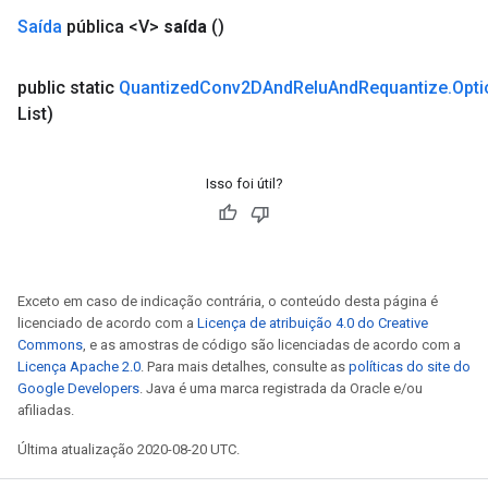
Saída
pública <V>
saída
()
public static
Quantized
Conv2DAnd
Relu
And
Requantize
.
Opti
List)
Isso foi útil?
sGradAccumDebug
rs
tersGradAccumDebug
rs
Exceto em caso de indicação contrária, o conteúdo desta página é
ersGradAccumDebug
licenciado de acordo com a
Licença de atribuição 4.0 do Creative
Parameters
Commons
, e as amostras de código são licenciadas de acordo com a
Licença Apache 2.0
. Para mais detalhes, consulte as
políticas do site do
Google Developers
. Java é uma marca registrada da Oracle e/ou
GradAccumDebug
afiliadas.
Parameters
ters
Última atualização 2020-08-20 UTC.
etersGradAccumDebug