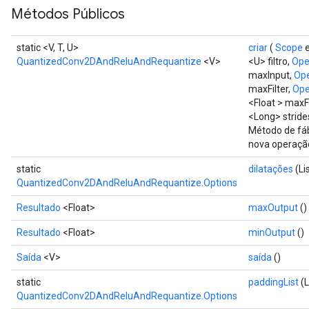
e
Métodos Públicos
static <V, T, U>
criar
(
Scope
e
QuantizedConv2DAndReluAndRequantize
<V>
<U> filtro,
Ope
maxInput,
Op
maxFilter,
Ope
<Float > maxF
<Long> stride
Método de fáb
nova operaç
static
dilatações
(Li
QuantizedConv2DAndReluAndRequantize.Options
Resultado
<Float>
maxOutput
()
Resultado
<Float>
minOutput
()
Saída
<V>
saída
()
static
paddingList
(L
QuantizedConv2DAndReluAndRequantize.Options