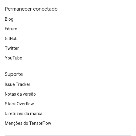
arameters
Permanecer conectado
dParametersGradAccumDebug
meters
Blog
ametersGradAccumDebug
Fórum
ers
GitHub
tersGradAccumDebug
ntDescentParameters
Twitter
entDescentParametersGradAccumDebug
YouTube
Suporte
Issue Tracker
Notas da versão
Stack Overflow
Diretrizes da marca
Menções do TensorFlow