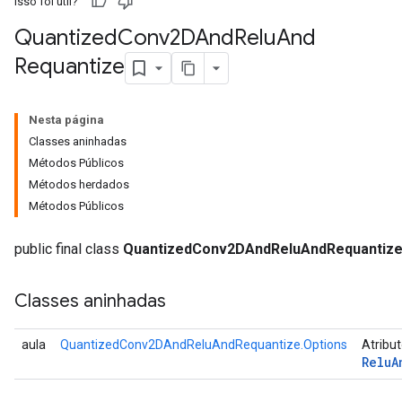
Isso foi útil?
Quantized
Conv2DAnd
Relu
And
Requantize
Nesta página
quantize
Classes aninhadas
e
Métodos Públicos
dReluAndRequantize
Métodos herdados
Métodos Públicos
ndRequantize
public final class
QuantizedConv2DAndReluAndRequantiz
Relu
Classes aninhadas
ReluAndRequantize
e
aula
QuantizedConv2DAndReluAndRequantize.Options
Atribu
Relu
A
quantize