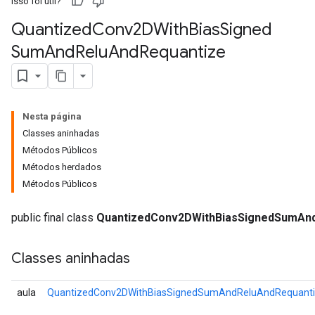
Isso foi útil?
Quantized
Conv2DWith
Bias
Signed
Sum
And
Relu
And
Requantize
ndRequantize
Relu
Nesta página
ReluAndRequantize
Classes aninhadas
Métodos Públicos
e
Métodos herdados
Métodos Públicos
quantize
e
public final class
QuantizedConv2DWithBiasSignedSumAnd
Classes aninhadas
aula
QuantizedConv2DWithBiasSignedSumAndReluAndRequanti