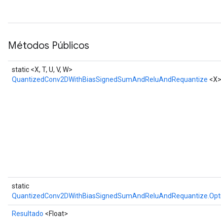
Métodos Públicos
static <X, T, U, V, W>
QuantizedConv2DWithBiasSignedSumAndReluAndRequantize
<X
static
QuantizedConv2DWithBiasSignedSumAndReluAndRequantize.Opt
Resultado
<Float>