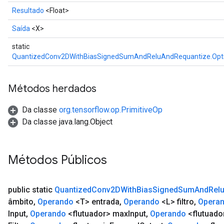
Resultado
<Float>
Saída
<X>
static
QuantizedConv2DWithBiasSignedSumAndReluAndRequantize.Opt
Métodos herdados
Da classe
org.tensorflow.op.PrimitiveOp
Da classe java.lang.Object
Métodos Públicos
public static
Quantized
Conv2DWith
Bias
Signed
Sum
And
Rel
âmbito
,
Operando
<T> entrada
,
Operando
<L> filtro
,
Opera
Input
,
Operando
<flutuador> max
Input
,
Operando
<flutuado