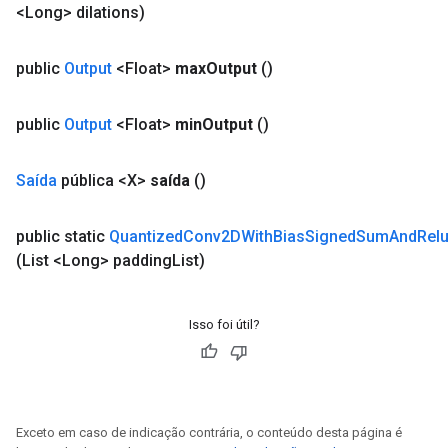
<Long> dilations)
sGradAccumDebug
rs
public
Output
<Float>
max
Output
()
tersGradAccumDebug
rs
ersGradAccumDebug
public
Output
<Float>
min
Output
()
Parameters
Saída
pública <X>
saída
()
GradAccumDebug
Parameters
public static
Quantized
Conv2DWith
Bias
Signed
Sum
And
Rel
ters
(List <Long> padding
List)
etersGradAccumDebug
arameters
dParametersGradAccumDebug
Isso foi útil?
meters
ametersGradAccumDebug
ers
tersGradAccumDebug
ntDescentParameters
Exceto em caso de indicação contrária, o conteúdo desta página é