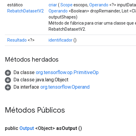
estático
criar
(
Scope
escopo,
Operando
<?> inputData
RebatchDatasetV2
Operando
<Boolean> dropRemainder, List <Cla
outputShapes)
Método de fábrica para criar uma classe que
RebatchDatasetV2.
Resultado
<?>
identificador
()
Métodos herdados
Da classe
org.tensorflow.op.PrimitiveOp
Da classe java.lang.Object
Da interface
org.tensorflow.Operand
Métodos Públicos
public
Output
<Object>
as
Output
()