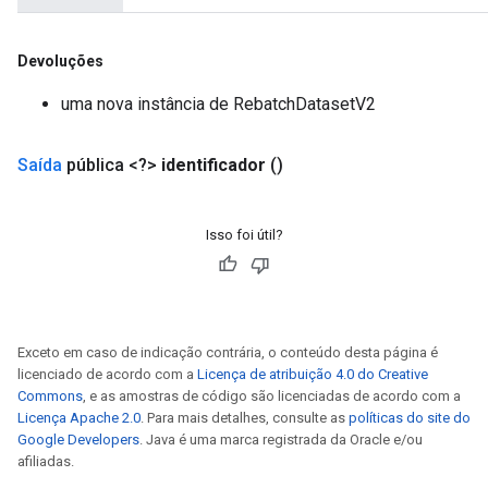
Parameters
ters
Devoluções
etersGradAccumDebug
arameters
uma nova instância de RebatchDatasetV2
dParametersGradAccumDebug
meters
Saída
pública <?>
identificador
()
ametersGradAccumDebug
ers
tersGradAccumDebug
Isso foi útil?
ntDescentParameters
entDescentParametersGradAccumDebug
Exceto em caso de indicação contrária, o conteúdo desta página é
licenciado de acordo com a
Licença de atribuição 4.0 do Creative
Commons
, e as amostras de código são licenciadas de acordo com a
Licença Apache 2.0
. Para mais detalhes, consulte as
políticas do site do
Google Developers
. Java é uma marca registrada da Oracle e/ou
afiliadas.