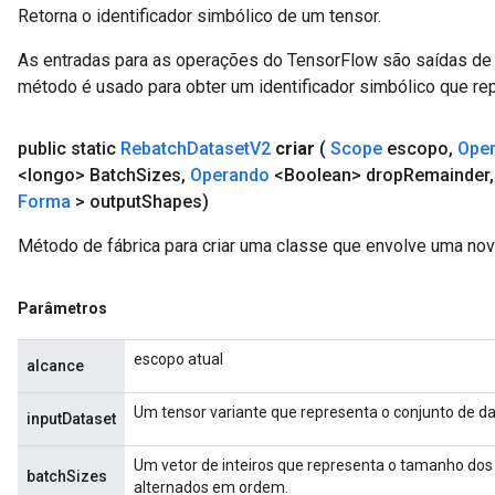
Retorna o identificador simbólico de um tensor.
As entradas para as operações do TensorFlow são saídas de 
método é usado para obter um identificador simbólico que rep
public static
Rebatch
Dataset
V2
criar
(
Scope
escopo
,
Ope
<longo> Batch
Sizes
,
Operando
<Boolean> drop
Remainder
,
Forma
> output
Shapes)
Método de fábrica para criar uma classe que envolve uma no
sGradAccumDebug
Parâmetros
rs
tersGradAccumDebug
escopo atual
alcance
rs
ersGradAccumDebug
Um tensor variante que representa o conjunto de d
inputDataset
Parameters
Um vetor de inteiros que representa o tamanho dos 
batchSizes
GradAccumDebug
alternados em ordem.