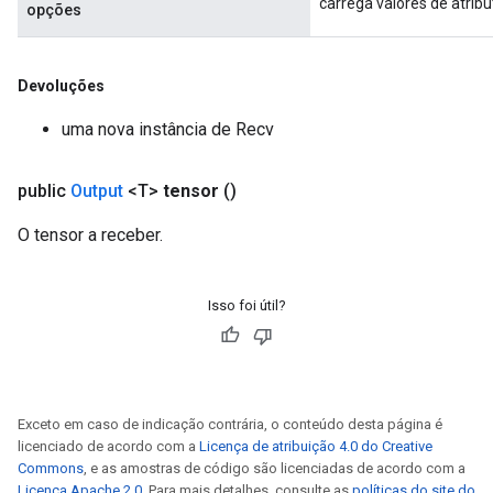
carrega valores de atribu
opções
Devoluções
uma nova instância de Recv
public
Output
<T>
tensor
()
O tensor a receber.
Isso foi útil?
Exceto em caso de indicação contrária, o conteúdo desta página é
licenciado de acordo com a
Licença de atribuição 4.0 do Creative
Commons
, e as amostras de código são licenciadas de acordo com a
Licença Apache 2.0
. Para mais detalhes, consulte as
políticas do site do