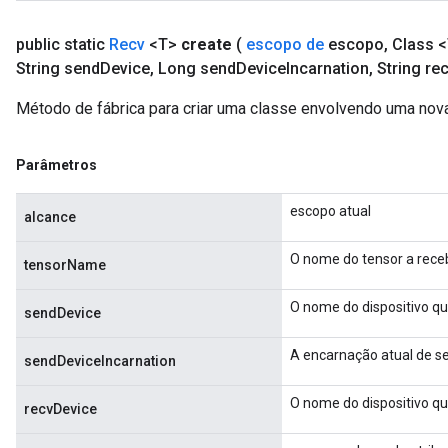
Parameters
ters
public static
Recv
<T>
create
(
escopo de
escopo
,
Class <
etersGradAccumDebug
String send
Device
,
Long send
Device
Incarnation
,
String re
arameters
Método de fábrica para criar uma classe envolvendo uma nov
dParametersGradAccumDebug
meters
ametersGradAccumDebug
Parâmetros
ers
tersGradAccumDebug
escopo atual
alcance
ntDescentParameters
entDescentParametersGradAccumDebug
O nome do tensor a rece
tensorName
O nome do dispositivo qu
sendDevice
A encarnação atual de s
sendDeviceIncarnation
O nome do dispositivo qu
recvDevice