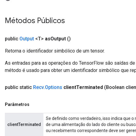
Métodos Públicos
public
Output
<T>
as
Output
()
Retorna o identificador simbólico de um tensor.
As entradas para as operações do TensorFlow são saídas de 
método é usado para obter um identificador simbólico que rep
sGradAccumDebug
public static
Recv
.
Options
client
Terminated
(Boolean clien
rs
tersGradAccumDebug
rs
Parâmetros
ersGradAccumDebug
Se definido como verdadeiro, isso indica que o
Parameters
clientTerminated
de uma alimentação do lado do cliente ou busc
ou recebimento correspondente deve ser gere
GradAccumDebug