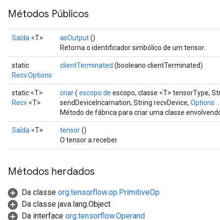
Métodos Públicos
Saída
<T>
asOutput
()
Retorna o identificador simbólico de um tensor.
static
clientTerminated
(booleano clientTerminated)
Recv.Options
static <T>
criar
(
escopo de
escopo, classe <T> tensorType, St
Recv
<T>
sendDeviceIncarnation, String recvDevice,
Options ..
Método de fábrica para criar uma classe envolven
Saída
<T>
tensor
()
O tensor a receber.
Métodos herdados
Da classe
org.tensorflow.op.PrimitiveOp
Da classe java.lang.Object
Da interface
org.tensorflow.Operand