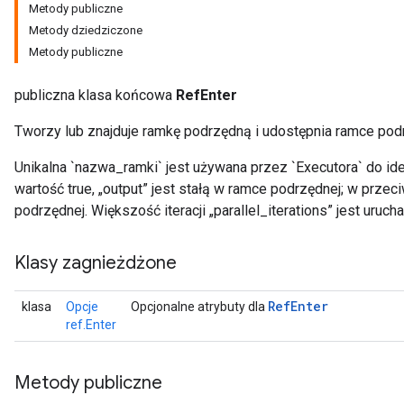
Metody publiczne
Metody dziedziczone
Metody publiczne
publiczna klasa końcowa
RefEnter
Tworzy lub znajduje ramkę podrzędną i udostępnia ramce podr
Unikalna `nazwa_ramki` jest używana przez `Executora` do iden
wartość true, „output” jest stałą w ramce podrzędnej; w prz
podrzędnej. Większość iteracji „parallel_iterations” jest uru
Klasy zagnieżdżone
Ref
Enter
klasa
Opcje
Opcjonalne atrybuty dla
ref.Enter
Metody publiczne