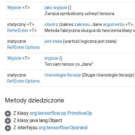
Wyjście
<T>
jako wyjście
()
Zwraca symboliczny uchwyt tensora.
statyczny <T>
utwórz
(zakres
zakresu
, dane
argumentu
<T>,
ReferEnter
<T>
Metoda fabryczna służąca do tworzenia klasy 
statyczne
jest stała
(wartość logiczna jest stała)
RefEnter.Options
Wyjście
<T>
wyjście
()
Ten sam tensor co „dane”.
statyczne
równoległe Iteracje
(Długie równoległe Iteracje)
RefEnter.Options
Metody dziedziczone
Z klasy
org.tensorflow.op.PrimitiveOp
Z klasy java.lang.Object
Z interfejsu
org.tensorflow.Operand