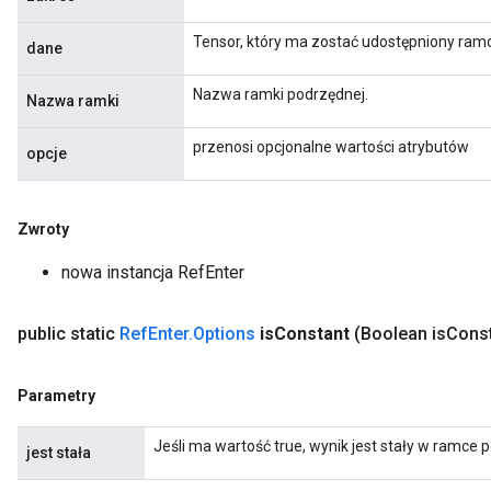
tersGradAccumDebug
Tensor, który ma zostać udostępniony ram
ntDescentParameters
dane
entDescentParametersGradAccumDebug
Nazwa ramki podrzędnej.
Nazwa ramki
przenosi opcjonalne wartości atrybutów
opcje
Zwroty
nowa instancja RefEnter
public static
Ref
Enter
.
Options
is
Constant
(Boolean is
Const
Parametry
Jeśli ma wartość true, wynik jest stały w ramce 
jest stała