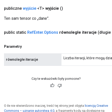
publiczne
wyjście
<T>
wyjście
()
Ten sam tensor co „dane”.
public static
Ref
Enter
.
Options
równoległe iteracje
(długie
Parametry
Liczba iteracji, które mogą dzi
równoległe iteracje
Czy te wskazówki były pomocne?
O ile nie stwierdzono inaczej, treść tej strony jest objęta
licencją Creative
Commons – uznanie autorstwa 4.0
, a fragmenty kodu są dostępne na