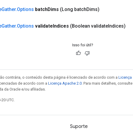
e
Gather
.
Options
batch
Dims
(Long batch
Dims)
e
Gather
.
Options
validate
Indices
(Boolean validate
Indices)
Isso foi útil?
ão contrária, o conteúdo desta página é licenciado de acordo com a
Licença 
icenciadas de acordo com a
Licença Apache 2.0
. Para mais detalhes, consult
a da Oracle e/ou afiliadas.
8-20 UTC.
Suporte