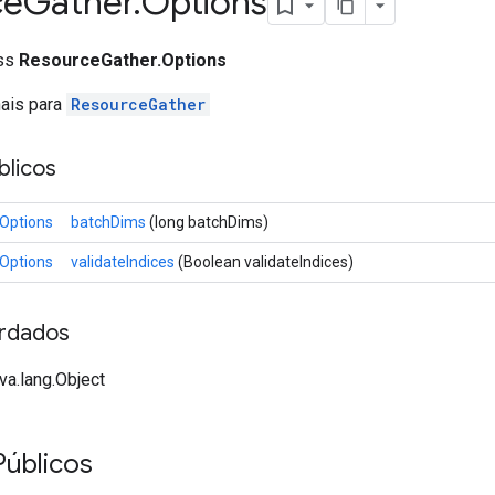
ce
Gather
.
Options
ass
ResourceGather.Options
nais para
ResourceGather
licos
Options
batchDims
(long batchDims)
Options
validateIndices
(Boolean validateIndices)
rdados
va.lang.Object
Públicos