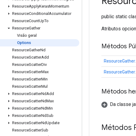
Resour
Resource
Apply
Keras
Momentum
Resource
Conditional
Accumulator
public static cl
Resource
Count
Up
To
Atributos opcio
Resource
Gather
Visão geral
Options
Métodos Púb
Resource
Gather
Nd
Resource
Scatter
Add
ResourceGather.
Resource
Scatter
Div
ResourceGather.
Resource
Scatter
Max
Resource
Scatter
Min
Resource
Scatter
Mul
Métodos he
Resource
Scatter
Nd
Add
Resource
Scatter
Nd
Max
Da classe ja
Resource
Scatter
Nd
Min
Resource
Scatter
Nd
Sub
Resource
Scatter
Nd
Update
Métodos 
Resource
Scatter
Sub