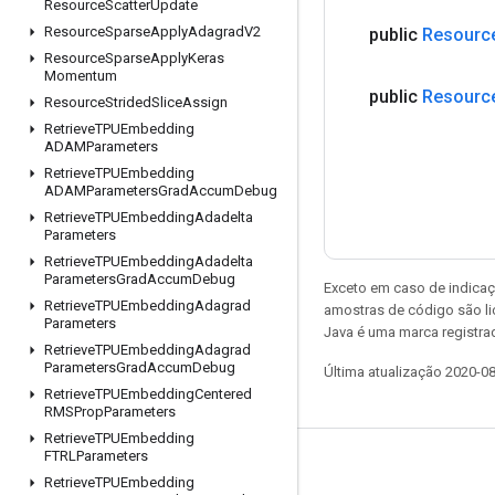
Resource
Scatter
Update
Resource
Sparse
Apply
Adagrad
V2
public
Resourc
Resource
Sparse
Apply
Keras
Momentum
public
Resourc
Resource
Strided
Slice
Assign
Retrieve
TPUEmbedding
ADAMParameters
Retrieve
TPUEmbedding
ADAMParameters
Grad
Accum
Debug
Retrieve
TPUEmbedding
Adadelta
Parameters
Retrieve
TPUEmbedding
Adadelta
Parameters
Grad
Accum
Debug
Exceto em caso de indicaç
Retrieve
TPUEmbedding
Adagrad
amostras de código são l
Parameters
Java é uma marca registrad
Retrieve
TPUEmbedding
Adagrad
Parameters
Grad
Accum
Debug
Última atualização 2020-0
Retrieve
TPUEmbedding
Centered
RMSProp
Parameters
Retrieve
TPUEmbedding
FTRLParameters
Permanecer conectado
Retrieve
TPUEmbedding