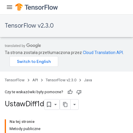
TensorFlow v2.3.0
Ta strona została przetłumaczona przez
Cloud Translation API
.
TensorFlow
API
TensorFlow v2.3.0
Java
Czy te wskazówki były pomocne?
Ustaw
Diff1d
Na tej stronie
Metody publiczne