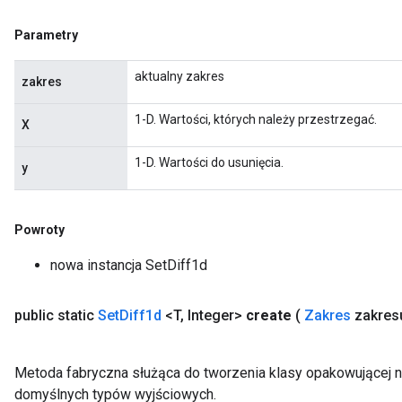
Parametry
aktualny zakres
zakres
1-D. Wartości, których należy przestrzegać.
X
1-D. Wartości do usunięcia.
y
Powroty
nowa instancja SetDiff1d
public static
Set
Diff1d
<T
,
Integer>
create
(
Zakres
zakres
Metoda fabryczna służąca do tworzenia klasy opakowującej n
domyślnych typów wyjściowych.