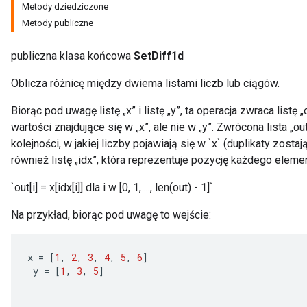
Metody dziedziczone
Metody publiczne
publiczna klasa końcowa
SetDiff1d
Oblicza różnicę między dwiema listami liczb lub ciągów.
Biorąc pod uwagę listę „x” i listę „y”, ta operacja zwraca listę
wartości znajdujące się w „x”, ale nie w „y”. Zwrócona lista „o
kolejności, w jakiej liczby pojawiają się w `x` (duplikaty zost
również listę „idx”, która reprezentuje pozycję każdego elemen
`out[i] = x[idx[i]] dla i w [0, 1, ..., len(out) - 1]`
Na przykład, biorąc pod uwagę to wejście:
x
=
[
1
,
2
,
3
,
4
,
5
,
6
]
y
=
[
1
,
3
,
5
]