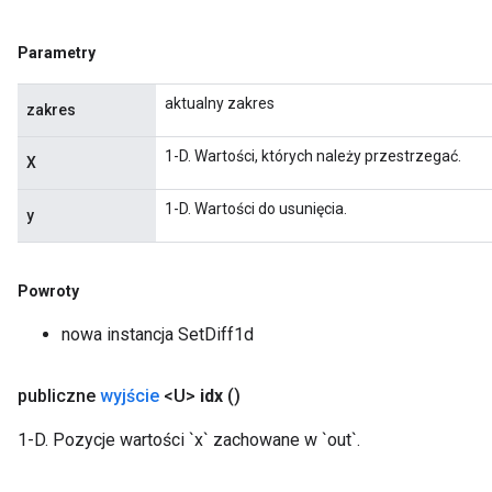
Parametry
aktualny zakres
zakres
1-D. Wartości, których należy przestrzegać.
X
1-D. Wartości do usunięcia.
y
Powroty
nowa instancja SetDiff1d
publiczne
wyjście
<U>
idx
()
1-D. Pozycje wartości `x` zachowane w `out`.