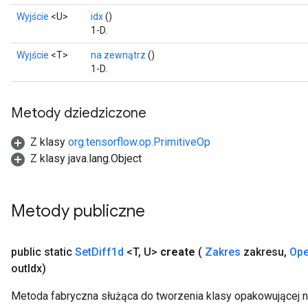
Wyjście
<U>
idx
()
1-D.
Wyjście
<T>
na zewnątrz
()
1-D.
Metody dziedziczone
Z klasy
org.tensorflow.op.PrimitiveOp
Z klasy java.lang.Object
Metody publiczne
public static
Set
Diff1d
<T
,
U>
create
(
Zakres
zakresu
,
Ope
out
Idx)
Metoda fabryczna służąca do tworzenia klasy opakowującej n