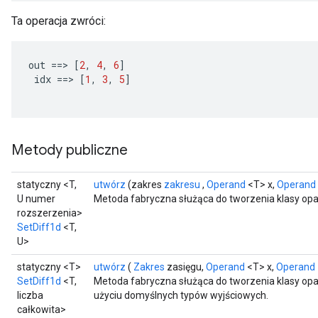
Ta operacja zwróci:
out
==
>
[
2
,
4
,
6
]
idx
==
>
[
1
,
3
,
5
]
Metody publiczne
statyczny <T,
utwórz
(zakres
zakresu
,
Operand
<T> x,
Operand
U numer
Metoda fabryczna służąca do tworzenia klasy opa
rozszerzenia>
SetDiff1d
<T,
U>
statyczny <T>
utwórz
(
Zakres
zasięgu,
Operand
<T> x,
Operand
SetDiff1d
<T,
Metoda fabryczna służąca do tworzenia klasy opa
liczba
użyciu domyślnych typów wyjściowych.
całkowita>