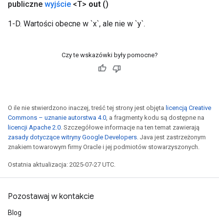
publiczne
wyjście
<T>
out
()
1-D. Wartości obecne w `x`, ale nie w `y`.
Czy te wskazówki były pomocne?
O ile nie stwierdzono inaczej, treść tej strony jest objęta
licencją Creative
Commons – uznanie autorstwa 4.0
, a fragmenty kodu są dostępne na
licencji Apache 2.0
. Szczegółowe informacje na ten temat zawierają
zasady dotyczące witryny Google Developers
. Java jest zastrzeżonym
znakiem towarowym firmy Oracle i jej podmiotów stowarzyszonych.
Ostatnia aktualizacja: 2025-07-27 UTC.
Pozostawaj w kontakcie
Blog