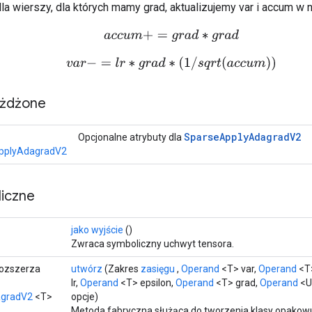
dla wierszy, dla których mamy grad, aktualizujemy var i accum w
a
c
c
u
m
+
=
g
r
a
d
∗
g
r
a
d
v
a
r
−
=
l
r
∗
g
r
a
d
∗
(
1
/
s
q
r
t
(
a
c
c
u
m
)
)
eżdżone
Sparse
Apply
Adagrad
V2
Opcjonalne atrybuty dla
pplyAdagradV2
iczne
jako wyjście
()
Zwraca symboliczny uchwyt tensora.
rozszerza
utwórz
(Zakres
zasięgu
,
Operand
<T> var,
Operand
<T
lr,
Operand
<T> epsilon,
Operand
<T> grad,
Operand
<U
agradV2
<T>
opcje)
Metoda fabryczna służąca do tworzenia klasy opakow