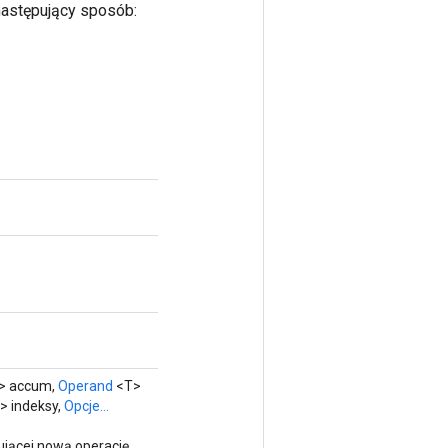
 następujący sposób:
> accum,
Operand
<T>
> indeksy,
Opcje...
ującej nową operację