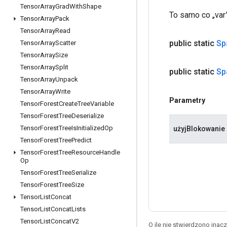
Tensor
Array
Grad
With
Shape
To samo co „var”
Tensor
Array
Pack
Tensor
Array
Read
public static
Sp
Tensor
Array
Scatter
Tensor
Array
Size
Tensor
Array
Split
public static
Sp
Tensor
Array
Unpack
Tensor
Array
Write
Parametry
Tensor
Forest
Create
Tree
Variable
Tensor
Forest
Tree
Deserialize
Tensor
Forest
Tree
Is
Initialized
Op
użyjBlokowanie
Tensor
Forest
Tree
Predict
Tensor
Forest
Tree
Resource
Handle
Op
Tensor
Forest
Tree
Serialize
Tensor
Forest
Tree
Size
Tensor
List
Concat
Tensor
List
Concat
Lists
Tensor
List
Concat
V2
O ile nie stwierdzono inacze