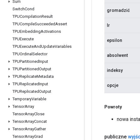
Sum
Switch
Cond
gromadzić
TPUCompilation
Result
TPUCompile
Succeeded
Assert
lr
TPUEmbedding
Activations
TPUExecute
epsilon
TPUExecute
And
Update
Variables
TPUOrdinal
Selector
absolwent
TPUPartitioned
Input
TPUPartitioned
Output
indeksy
TPUReplicate
Metadata
TPUReplicated
Input
opcje
TPUReplicated
Output
Temporary
Variable
Tensor
Array
Powroty
Tensor
Array
Close
nowa inst
Tensor
Array
Concat
Tensor
Array
Gather
publiczne
wyjśc
Tensor
Array
Grad