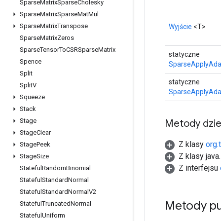
Sparse
Matrix
Sparse
Cholesky
Sparse
Matrix
Sparse
Mat
Mul
Sparse
Matrix
Transpose
Wyjście
<T>
Sparse
Matrix
Zeros
Sparse
Tensor
To
CSRSparse
Matrix
statyczne
Spence
SparseApplyAda
Split
statyczne
Split
V
SparseApplyAda
Squeeze
Stack
Stage
Metody dzi
Stage
Clear
Z klasy
org.
Stage
Peek
Z klasy java
Stage
Size
Z interfejsu
Stateful
Random
Binomial
Stateful
Standard
Normal
Stateful
Standard
Normal
V2
Metody pu
Stateful
Truncated
Normal
Stateful
Uniform