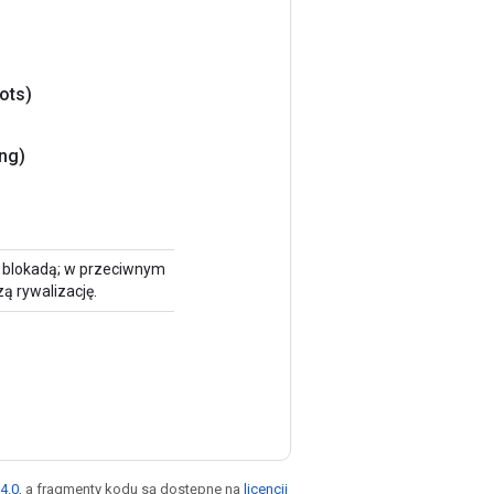
ots)
ng)
na blokadą; w przeciwnym
ą rywalizację.
4.0
, a fragmenty kodu są dostępne na
licencji