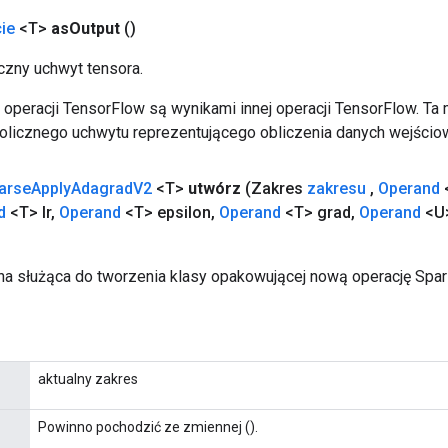
ie
<T>
as
Output
()
zny uchwyt tensora.
operacji TensorFlow są wynikami innej operacji TensorFlow. Ta
licznego uchwytu reprezentującego obliczenia danych wejścio
arse
Apply
Adagrad
V2
<T>
utwórz
(Zakres
zakresu
,
Operand
d
<T> lr
,
Operand
<T> epsilon
,
Operand
<T> grad
,
Operand
<U>
a służąca do tworzenia klasy opakowującej nową operację Sp
aktualny zakres
Powinno pochodzić ze zmiennej ().