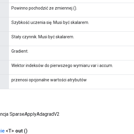
Powinno pochodzić ze zmiennej ().
Szybkość uczenia się. Musi być skalarem.
Stały czynnik. Musi być skalarem.
Gradient.
Wektor indeksów do pierwszego wymiaru var i accum.
przenosi opcjonalne wartości atrybutów
ancja SparseApplyAdagradV2
ie
<T>
out
()