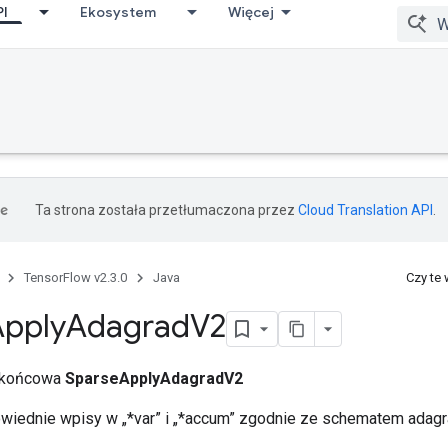
PI
Ekosystem
Więcej
Ta strona została przetłumaczona przez
Cloud Translation API
.
TensorFlow v2.3.0
Java
Czy te
Apply
Adagrad
V2
a końcowa
SparseApplyAdagradV2
owiednie wpisy w „*var” i „*accum” zgodnie ze schematem adagr