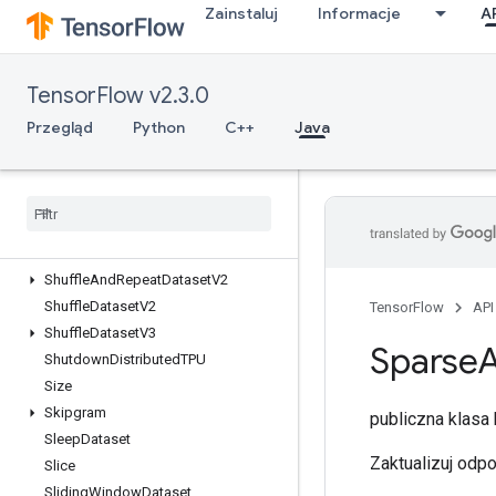
Zainstaluj
Informacje
A
ScatterSub
ScatterUpdate
SelectV2
TensorFlow v2.3.0
Send
SendTPUEmbeddingGradients
Przegląd
Python
C++
Java
SetDiff1d
Set
Size
Shape
Shape
N
Shard
Dataset
Shuffle
And
Repeat
Dataset
V2
Shuffle
Dataset
V2
TensorFlow
API
Shuffle
Dataset
V3
Sparse
Shutdown
Distributed
TPU
Size
Skipgram
publiczna klas
Sleep
Dataset
Zaktualizuj odp
Slice
Sliding
Window
Dataset