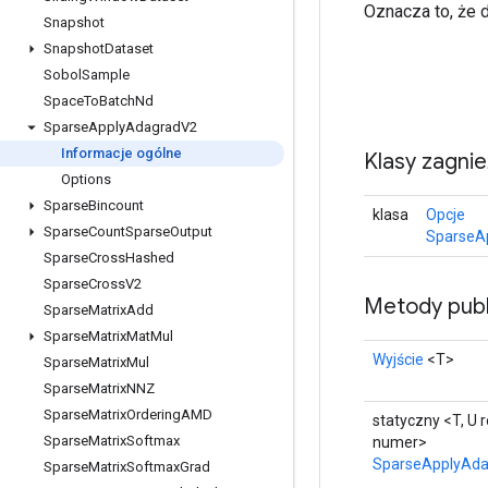
Oznacza to, że 
Snapshot
Snapshot
Dataset
Sobol
Sample
Space
To
Batch
Nd
Sparse
Apply
Adagrad
V2
Informacje ogólne
Klasy zagni
Options
Sparse
Bincount
klasa
Opcje
Sparse
Count
Sparse
Output
SparseA
Sparse
Cross
Hashed
Sparse
Cross
V2
Metody publ
Sparse
Matrix
Add
Sparse
Matrix
Mat
Mul
Wyjście
<T>
Sparse
Matrix
Mul
Sparse
Matrix
NNZ
Sparse
Matrix
Ordering
AMD
statyczny <T, U 
Sparse
Matrix
Softmax
numer>
SparseApplyAd
Sparse
Matrix
Softmax
Grad