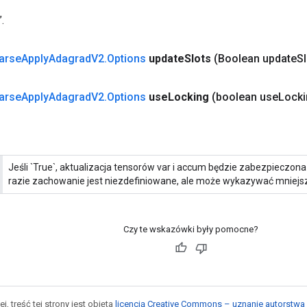
.
arse
Apply
Adagrad
V2
.
Options
update
Slots
(Boolean update
Sl
arse
Apply
Adagrad
V2
.
Options
use
Locking
(boolean use
Locki
Jeśli `True`, aktualizacja tensorów var i accum będzie zabezpieczo
razie zachowanie jest niezdefiniowane, ale może wykazywać mniejsz
Czy te wskazówki były pomocne?
j, treść tej strony jest objęta
licencją Creative Commons – uznanie autorstwa 