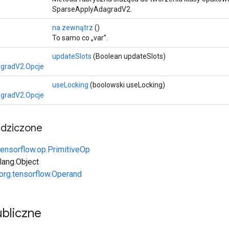
SparseApplyAdagradV2.
na zewnątrz
()
To samo co „var”.
updateSlots
(Boolean updateSlots)
gradV2.Opcje
useLocking
(boolowski useLocking)
gradV2.Opcje
edziczone
tensorflow.op.PrimitiveOp
.lang.Object
org.tensorflow.Operand
bliczne