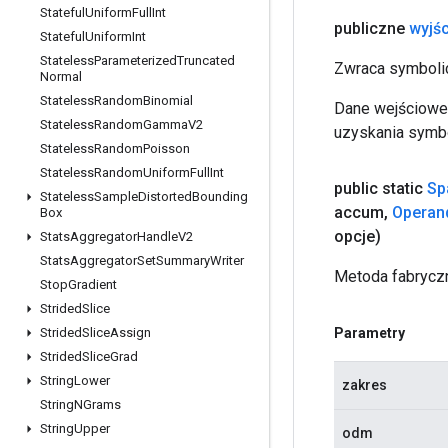
Stateful
Uniform
Full
Int
publiczne
wyjśc
Stateful
Uniform
Int
Stateless
Parameterized
Truncated
Zwraca symbolic
Normal
Stateless
Random
Binomial
Dane wejściowe 
Stateless
Random
Gamma
V2
uzyskania symbo
Stateless
Random
Poisson
Stateless
Random
Uniform
Full
Int
public static
Sp
Stateless
Sample
Distorted
Bounding
accum
,
Operan
Box
opcje)
Stats
Aggregator
Handle
V2
Stats
Aggregator
Set
Summary
Writer
Metoda fabryczn
Stop
Gradient
Strided
Slice
Parametry
Strided
Slice
Assign
Strided
Slice
Grad
String
Lower
zakres
String
NGrams
String
Upper
odm