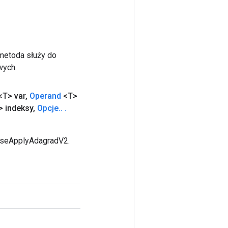
 metoda służy do
wych.
<T> var
,
Operand
<T>
 indeksy
,
Opcje
.
.
.
arseApplyAdagradV2.