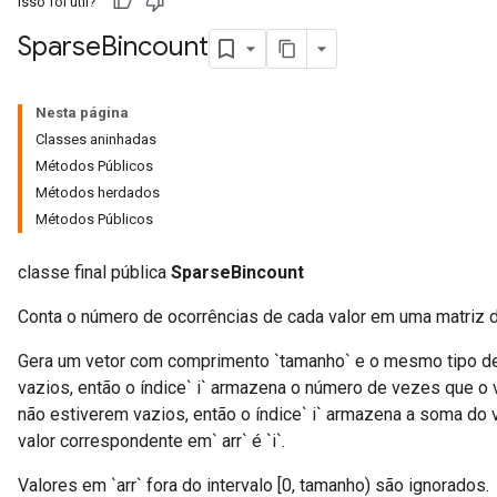
Isso foi útil?
Sparse
Bincount
Nesta página
Classes aninhadas
Métodos Públicos
Métodos herdados
Métodos Públicos
classe final pública
SparseBincount
Conta o número de ocorrências de cada valor em uma matriz de
Gera um vetor com comprimento `tamanho` e o mesmo tipo de
vazios, então o índice` i` armazena o número de vezes que o va
não estiverem vazios, então o índice` i` armazena a soma do
valor correspondente em` arr` é `i`.
Valores em `arr` fora do intervalo [0, tamanho) são ignorados.