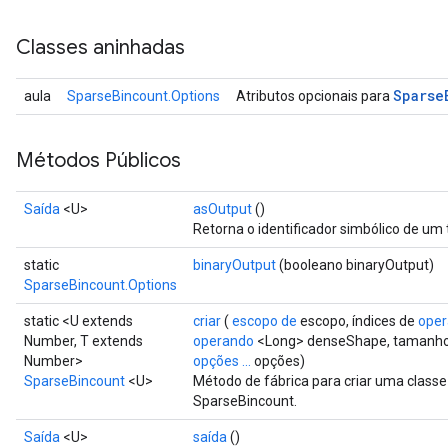
Classes aninhadas
Sparse
aula
SparseBincount.Options
Atributos opcionais para
Métodos Públicos
Saída
<U>
asOutput
()
Retorna o identificador simbólico de um 
static
binaryOutput
(booleano binaryOutput)
SparseBincount.Options
static <U extends
criar
(
escopo de
escopo, índices de
ope
Number, T extends
operando
<Long> denseShape, tamanh
Number>
opções ...
opções)
SparseBincount
<U>
Método de fábrica para criar uma clas
SparseBincount.
Saída
<U>
saída
()