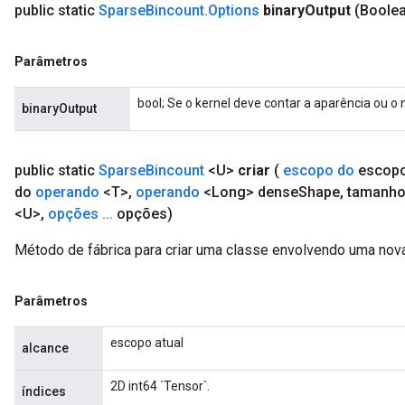
public static
Sparse
Bincount
.
Options
binary
Output
(Boolea
Parâmetros
bool; Se o kernel deve contar a aparência ou o
binaryOutput
public static
Sparse
Bincount
<U>
criar
(
escopo do
escop
do
operando
<T>
,
operando
<Long> dense
Shape
,
tamanho
<U>
,
opções
.
.
.
opções)
Método de fábrica para criar uma classe envolvendo uma nov
Parâmetros
escopo atual
alcance
2D int64 `Tensor`.
índices