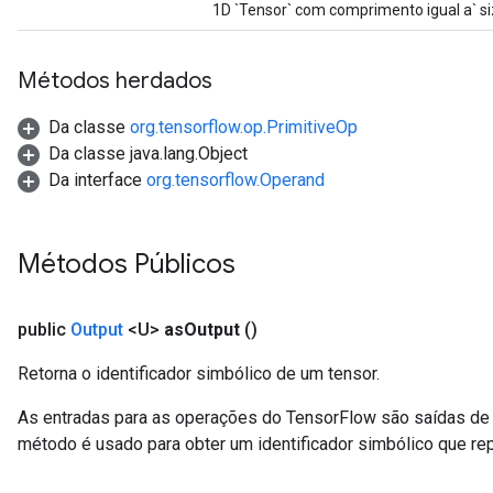
1D `Tensor` com comprimento igual a` siz
Métodos herdados
Da classe
org.tensorflow.op.PrimitiveOp
Da classe java.lang.Object
Da interface
org.tensorflow.Operand
Métodos Públicos
public
Output
<U>
as
Output
()
Retorna o identificador simbólico de um tensor.
As entradas para as operações do TensorFlow são saídas de 
método é usado para obter um identificador simbólico que rep