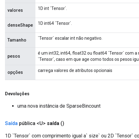
1D int `Tensor`.
valores
1D int64 `Tensor`.
denseShape
`Tensor` escalar int não negativo.
Tamanho
é um int32, int64, float32 ou float64 `Tensor` com 
pesos
`Tensor`, caso em que age como todos os pesos igua
carrega valores de atributos opcionais
opções
Devoluções
uma nova instância de SparseBincount
Saída
pública <U>
saída
()
1D `Tensor` com comprimento igual a` size` ou 2D `Tensor` co