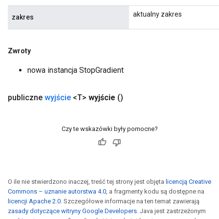
aktualny zakres
zakres
Zwroty
nowa instancja StopGradient
publiczne
wyjście
<T>
wyjście
()
Czy te wskazówki były pomocne?
O ile nie stwierdzono inaczej, treść tej strony jest objęta
licencją Creative
Commons – uznanie autorstwa 4.0
, a fragmenty kodu są dostępne na
licencji Apache 2.0
. Szczegółowe informacje na ten temat zawierają
zasady dotyczące witryny Google Developers
. Java jest zastrzeżonym