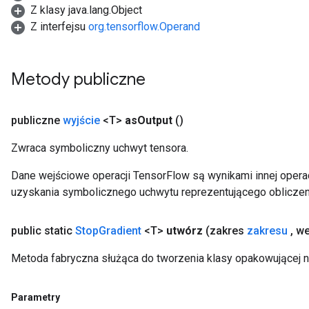
Z klasy java.lang.Object
Z interfejsu
org.tensorflow.Operand
Metody publiczne
publiczne
wyjście
<T>
as
Output
()
Zwraca symboliczny uchwyt tensora.
Dane wejściowe operacji TensorFlow są wynikami innej operac
uzyskania symbolicznego uchwytu reprezentującego obliczen
public static
Stop
Gradient
<T>
utwórz
(zakres
zakresu
,
we
Metoda fabryczna służąca do tworzenia klasy opakowującej n
Parametry