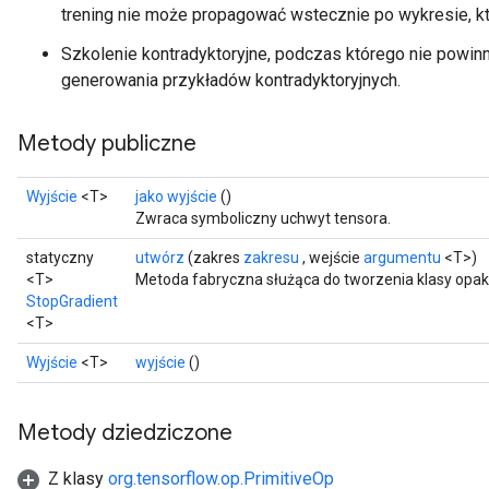
trening nie może propagować wstecznie po wykresie, k
Szkolenie kontradyktoryjne, podczas którego nie powi
generowania przykładów kontradyktoryjnych.
Metody publiczne
Wyjście
<T>
jako wyjście
()
Zwraca symboliczny uchwyt tensora.
statyczny
utwórz
(zakres
zakresu
, wejście
argumentu
<T>)
<T>
Metoda fabryczna służąca do tworzenia klasy opak
StopGradient
<T>
Wyjście
<T>
wyjście
()
Metody dziedziczone
Z klasy
org.tensorflow.op.PrimitiveOp